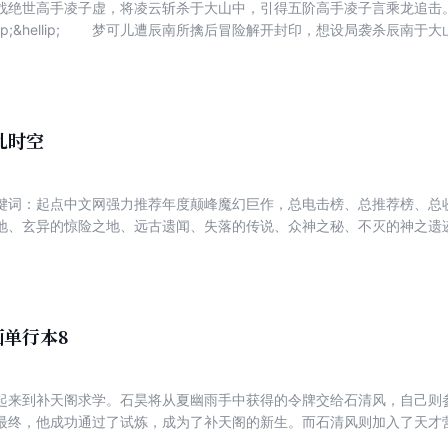
战绝世高手凌子虚，将凌云斩杀于大山中，引得五阶高手凌子言乘龙追击
llip;&hellip; 梦可儿遭辰南所擒后冒险解开封印，想设局袭杀辰南
昧纠缠不断。 邪道圣地传人与正道圣地传人纷纷出世，辰南和龙舞结
宫，月圆之夜，风云变幻，天地失色，上古神物自地下仙府中冲天而起
者大战在楚国皇宫上空爆发。辰南以神血染箭，以龙血祭天，弯后羿神弓
&hellip; 远古的战魂逆天归来，舍弃仙灵之气，成就大魔之身，盖世修为
？
乱时空
键词：起点中文网强力推荐年度颠峰魔幻巨作，总电击榜、总推荐榜、总
地、玄异的惊险之地、远古遗闻、失落的传说、众神之秘、不灭的神之遗
的东方武圣，至强的西方龙战士，演绎出一曲惊心动魄的传奇。
单行本8
起来到补天阁求学。石昊将从夏幽雨手中获得的令牌交给石清风，自己则
最终，他成功通过了试炼，成为了补天阁的新生。而石清风则加入了天才
兄们的欺负。恰逢阁中长老安排天才营与新生进行对战，石昊略施小计，