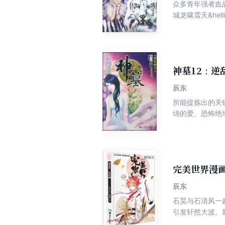
众多青年强者血
城龙啸震天&he
辱，两人之间暖
之中。 楚国皇
纷登场，无敌强
&hellip;
人能够与之争锋
神墓12：逆
辰东
所能提炼出的关
绵的爱、恐怖绝
方魔法师，无敌
完美世界漫画
辰东
石昊与石清风一
引发轩然大波。
似乎正在遭受师