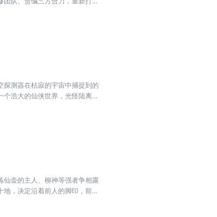
修团队、责编三方合力，重新打磨
去取青禅古佛的十三个舍利子，引
魔王皆被无情仙子打得形神俱灭，
战中，重伤垂死之际，引得天罚来
王追杀，不得不闯入有着永恒黑
空探测器在枯寂的宇宙中捕捉到的
一个浩大的仙侠世界，光怪陆离，
行，弹指遮天。
炼仙壶的主人、柳神等强者争相露
十地，决定沿着前人的脚印，前往
界海中前行，在时间长河中徜徉，
静。