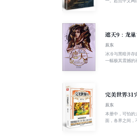
一。起点中文网
升级作品，*家推出全新
和她在天界他们
得天界风起云涌
一日间天界陨落
袭，与无情仙子
遮天9：龙巢
暗、无尽魔气的
辰东
冰冷与黑暗并存
一幅极其震撼的
神秘无尽。热血
完美世界31
辰东
本册中，可怕的
面，各界之间，
界海寻找黑暗之
与几位实力相当