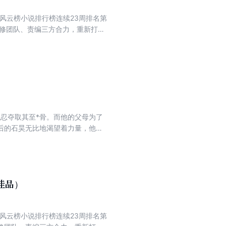
度风云榜小说排行榜连续23周排名第
馨，辰南大战赶尸派，后与各路高
杜家杜宇，大败西方黑暗教会高
南和龙宝宝下毒，龙宝宝重伤梦可
西方第一龙骑士，深入沙漠，发现
忍夺取其至*骨。而他的父母为了
后的石昊无比地渴望着力量，他开
二祖地。没想到，在这块放逐之地
佳品）
度风云榜小说排行榜连续23周排名第