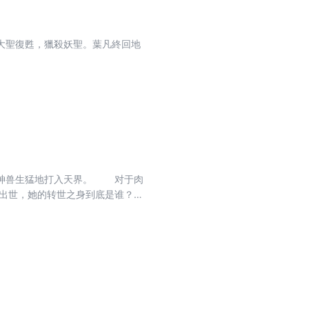
大聖復甦，獵殺妖聖。葉凡終回地
兽生猛地打入天界。 对于肉
愈，令他玄功再变，他在天界搅闹
骄澹台璇出手。 天界，混
就此爆发…… 辰南闯星
……跟随《神墓8：祸乱天界》一起