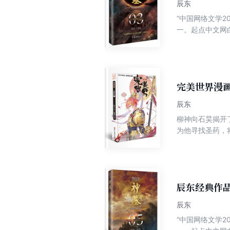
辰东
“中国网络文学2
一。起点中文网白金作者辰东
升级作品，推出全新精修典
俊，大败混天道
手一起将赶尸派
手。杜家四人与
儿后，为救辰南
完美世界漫画
冥神神格，毁掉
辰东
柳神向石昊揭开
为他寻找圣药，
始在柳神的指引
上，他竟然见到了
辰东经典作
辰东
“中国网络文学2