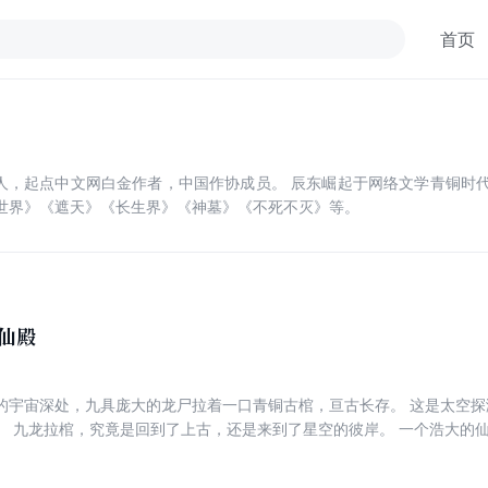
首页
北京人，起点中文网白金作者，中国作协成员。 辰东崛起于网络文学青铜时
世界》《遮天》《长生界》《神墓》《不死不灭》等。
仙殿
处，九具庞大的龙尸拉着一口青铜古棺，亘古长存。 这是太空探测器在枯寂的宇宙中捕捉到的一幅
神秘无尽。热
血似火山沸腾，激情若瀚海汹涌，欲望如深渊无止境…… 登天路，踏歌行，弹指遮天。