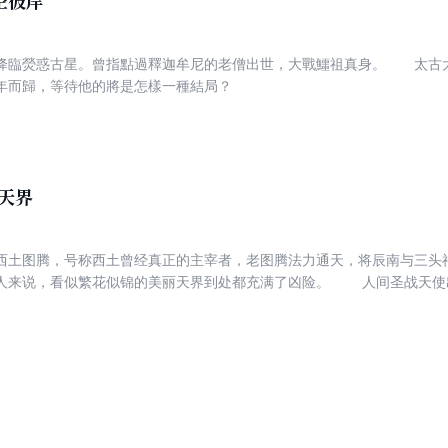
空彼岸
的变与不变之间，产生了《万灵进化》这一作品。
降臨熒惑古星。曾指點過釋迦牟尼的老僧出世，大戰鱷祖真身。 太古
年而歸，等待他的將是怎樣一種結局？
天界
西土图腾，号称西土曾经真正的主宰者，老图腾法力通天，将辰南与三头神
看似繁花似锦的美丽天界到处都充满了凶险。 人间圣战天使出世，她的转世之身到底是谁？古
法阵没能够将圣战天使召唤上天界，却成全了辰南，让他重伤之躯得以痊
，可是到头来却引发一场惊天的变
为了复活雨馨，辰南利用天界第1奇书，惹出无尽风波，将战火绵延到佛土，
，混乱间夺得青禅古佛舍利子，而后又将战火引向天界澹台圣地，引得一代天
王、无忧仙尊、轩辕神王、佛祖、青禅古魔、尸皇等纷纷出手，一场旷世大战
惜树立盖世强敌，引绝世神兵入体，感悟《唤魔经》，大战天界各路神王