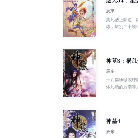
遮天54：星
读体验。在这样
辰東
葉凡踏上歸途，
球，離別二十幾
神墓8：祸乱
辰东
十八层地狱深埋
体凡胎的辰南等人来说，
老而神秘的召唤
起一片腥风血雨。 辰南在天界追寻雨馨的足迹，终究被他追查到无情仙子即是雨馨
故，纯真的雨馨消逝，无情的雨馨再生。 
令天魔残躯出世
天魔王、绝情魔
神墓4
空、踏月殿，不
辰东
来冒险吧！