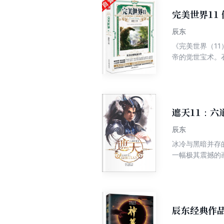
完美世界11
辰东
《完美世界（1
帝的觉世宝术。
战，途中在血色
昊一路守护云曦
遮天11：六
辰东
冰冷与黑暗并存
一幅极其震撼的
神秘无尽。热血
辰东经典作