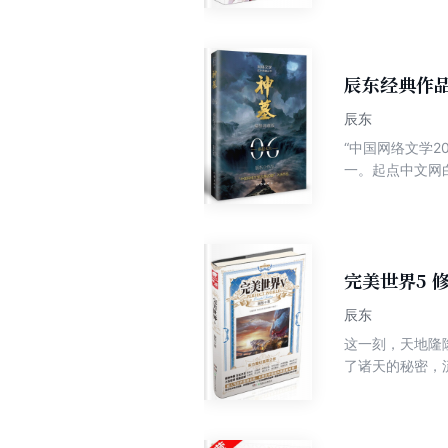
石昊来到补天阁
辰东经典作
辰东
“中国网络文学2
一。起点中文网
升级作品，*家推出全新
亲辰战的消息，
领千余名玄界高
地狱三日，没想
空间，将辰南送
完美世界5 
了其中一位太古
辰东
战，辰南为保人
这一刻，天地隆
了诸天的秘密，
盖世屹立在宇宙
失，一眼过去，
天地重开，混沌