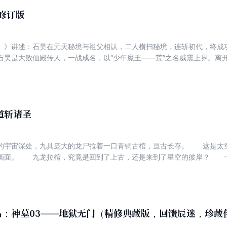
 修订版
1）》讲述：石昊在元天秘境与祖父相认，二人横扫秘境，连斩初代，终成
石昊是大败仙殿传人，一战成名，以“少年魔王——荒”之名威震上界。离
平原碰巧搭救了云曦，二人自此结伴前行，后遭遇天州与魔州的旷世大战
，在这血色战场经历了种种奇妙际遇……
道斩诸圣
的宇宙深处，九具庞大的龙尸拉着一口青铜古棺，亘古长存。 这是太
画面。 九龙拉棺，究竟是回到了上古，还是来到了星空的彼岸？ 
似火山沸腾，激情若瀚海汹涌，欲望如深渊无止境……登天路，踏歌行，
品：神墓03——地狱无门（精修典藏版，回馈辰迷，珍藏