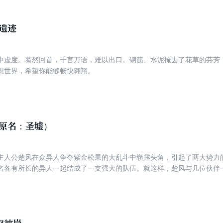
遗迹
中虚度。蓦然回首，千言万语，难以出口。钢筋、水泥掩去了花草的芬芳
想世界，希望你能够畅快翱翔。
（原名：圣墟）
主人公楚风在众异人争夺紫金松果的大乱斗中崭露头角，引起了两大势力
名各有所长的异人一起结成了一支强大的队伍。就这样，楚风与几位伙伴
趣横生的故事展开作品内容。《万灵进化》自2016年11月1日开始于起
万，长居“起点中文网”风云榜、热销榜等排行榜榜首，粉丝的阅读、讨论热情持续高
万灵进化》的创作手法偏向于软科幻小说的写作风格，是作者在创作上的
优美的文风和流畅的语言，这样既能让熟知辰东的读者继续关注他的作品