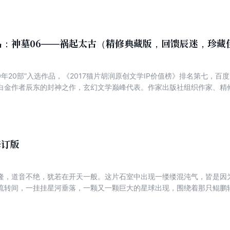
的祭灵所在之处修炼，这时，一个被称为“鬼爷”的神秘人物悄然登场……
品：神墓06——祸起太古（精修典藏版，回馈辰迷，珍藏
0年20部”入选作品，《2017猫片胡润原创文学IP价值榜》排名第七，百
白金作者辰东的封神之作，玄幻文学巅峰代表。作家出版社组织作家、精
精修典藏版，回馈书迷一套不可复制的网络文学经典！ 令辰南吃惊的是，他居然从古神口中得到父
辰战很可能被封印在第十八层地狱。辰南建起招魂台，引来天鬼和十八道
手浩浩荡荡冲向西土镇压了无数绝世大凶魔的十八层地狱。第一代光明教
到辰战竟已化身为十七层地狱的无头魔身，仅留残魂。辰战感受到亲情波
出险地。这时，七位太古战神冲破了封印降临人界，向妇孺挥动屠刀，生
修订版
战神的灵魂，并用太古战神的青铜古矛打造出一把传说中的方天画戟。另
间与天界安平，闯入第五界跨界大战……
隆，道音不绝，犹若在开天一般。这片石室中出现一缕缕混沌气，皆是
流转间，一挂挂星河垂落，一颗又一颗巨大的星球出现，围绕着那只鲲
之中。这天地四极、宇宙洪荒，全都围绕它转动，因它而生。 鲲鹏那
沧海桑田，百世沉浮，万古悠悠而逝。 再次回眸，鲲鹏的那双瞳孔中
溃灭，无与伦比。