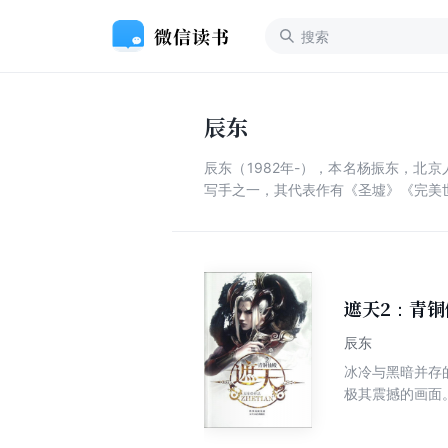
辰东
辰东（1982年-），本名杨振东，
写手之一，其代表作有《圣墟》《完美
遮天2：青铜
辰东
冰冷与黑暗并存的宇宙深
极其震撼的画面。 九龙拉棺，究竟是回到了上古，还是来到了星空的彼岸。 一个浩大的仙侠世界，光怪陆离，