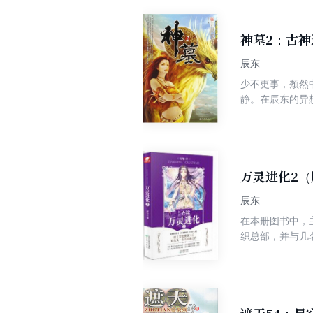
神墓2：古神
辰东
少不更事，颓然
静。在辰东的异
万灵进化2
辰东
在本册图书中，
织总部，并与几
之旅…… 《万灵进化》（原名《圣墟》）是一部系列作品，本作品是以自然界的数种生灵为主角，以探寻生命的本质为主
线，用一个个妙
点击量就已近500
以往的作品，《
丰富的想象力、