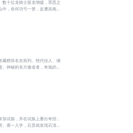
。数十位龙骑士驭龙增援，罪恶之
于大山中，奈何功亏一箦，反遭辰南羞
伴而行，无意间介入正邪圣地纷争
，引得西方的天使与东方的妖族纷
，射杀尸煞，重创天使
，无人能敌。面对大魔的血腥屠杀，何
收藏榜排名在前列。绝代佳人、缠
迹。神秘的东方修道者，奇诡的西
参加试炼，并在试炼上屡出奇招，
营。甫一入学，石昊就发现石清风
为清风小小报复了他的师兄。随后