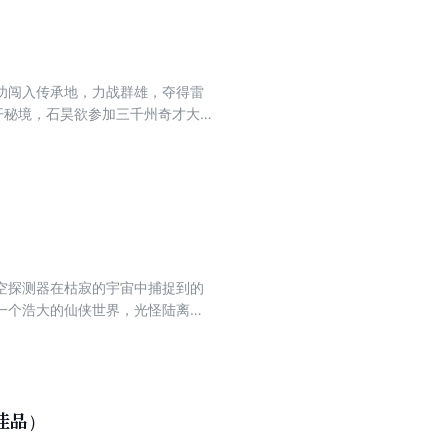
功闯入传承地，力战群雄，夺得雷
开秘境，石昊欲参加三千州奇才大
，老天人对决战帝，战火连天，石
空探测器在枯寂的宇宙中捕捉到的
一个浩大的仙侠世界，光怪陆离，
弹指遮天。
佳品）