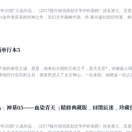
0年20部”入选作品，《2017猫片胡润原创文学IP价值榜》排名第七，百
的封神之作，玄幻文学巅峰代表。作 家出版社组织作家、精修团队、责编三方合力，重新打磨
藏版，回馈书迷一套不可复制的网络文学经典！ 辰南修为精进，前往西大陆，结识情欲道青年才
项天、赶尸派古熙。众人在赶尸派发现雨馨的尸体被炼为尸王。为解救雨
灭门。在西大陆，辰南大败西方龙骑士，抢夺光明神遗骨，杀死东土皇族
辰南在拜旦城决战，暗黑教会参战，辰南斩杀八名五阶高手。梦可儿给辰
又陷入沉睡。两人漂流到新兰帝国东南部，失忆后的二人成婚。辰南打败
单行本5
不死之王……
了他的身世之谜。原是，他来自古国的王侯之子，是天生至*，却被族人残
将他托付在石村之后，便冒死进入了太古神山，一去未回。知晓这一切之
下修炼《原始真解》。其后，为了历练，石昊决定出石村，前往石国的第
另一个名叫“石昊”的孩子……
品：神墓05——血染青天（精修典藏版，回馈辰迷，珍藏
0年20部”入选作品，《2017猫片胡润原创文学IP价值榜》排名第七，百