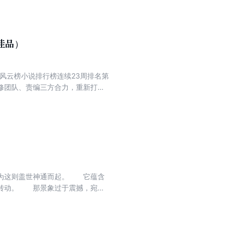
佳品）
度风云榜小说排行榜连续23周排名第
修团队、责编三方合力，重新打磨
禁忌天雷修炼成了不坏之身，后率
皇突然现身，为众人打开第十七层
动，用魔爪拍碎了第十七层地狱的
灵涂炭，辰南用神秘的太极图吞噬
外六位太古战神此时正在第五界大
因为这则盖世神通而起。 它蕴含
鹏转动。 那景象过于震撼，宛若
一双眸子中，有无尽的岁月在流
日月沉坠，大星陨落，星河崩开，