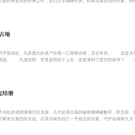
白金作者辰东的封神之作，玄幻文学巅峰代表。作家出版社组织作家、精
精修典藏版，回馈书迷一套不可复制的网络文学经典！ 事实如预料那般，雨馨果真的没有死，辰南
重逢了。然而，重逢之后，竟然又是死别，为了复活雨馨辰南不得不冒险
，招来一场天大的风波。七大神王来袭，结果轩辕神王、无忧仙尊、破灭
三大神王级高手，成为天界千年来*大的事件。此外，尸皇也卷入这场大
共同遭创，最后败遁而去。青禅古佛化身为魔，辰南与之大战，被各方神
古地
魔主墓穴……
的宇宙深处。九具庞大的龙尸拉着一口青铜古棺，亘古长存。 这是太
画面。 九龙拉棺，究竟是回到了上古，还是来到了星空的彼岸？ 
似火山沸腾，激情若瀚海汹涌，欲望如深渊无止境…… 登天路，踏歌
完结册
大动乱的成因渐渐浮出水面，几大起源古器的秘密相继被解开，鹤无双、
不断发生激烈的大战。石昊为保住自己一手创立的天庭，守护仙域和九天
源并将其彻底毁灭。界海浪花翻涌、危机重重，石昊为平定黑暗之祸，在
的帝激战数万年，经历几次蜕变和成长，终成功击退黑暗，让世间重归平