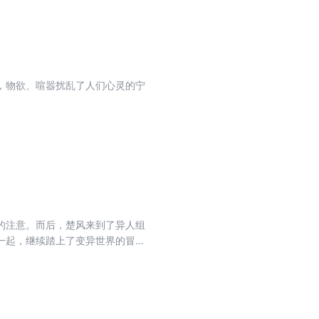
，物欲、喧嚣扰乱了人们心灵的宁
的注意。而后，楚风来到了异人组
一起，继续踏上了变异世界的冒险
点中文网上连载以来，短短五个多月
涨。 不同于作者辰东
一次全新尝试，但仍保留了以往的
，又能给读者带来一种不一样的阅