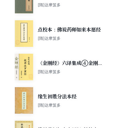
[隋]达摩笈多
点校本：佛说药师如来本愿经
[隋]达摩笈多
《金刚经》六译集成④金刚能
断般若波罗蜜经（达摩笈多
[隋]达摩笈多
译）
缘生初胜分法本经
[隋]达摩笈多