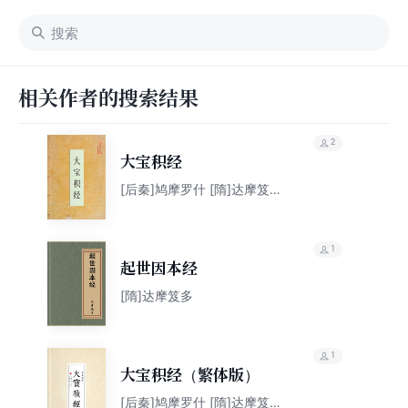
相关作者的搜索结果
2
大宝积经
[后秦]鸠摩罗什 [隋]达摩笈多
竺法护 [唐]玄奘
1
起世因本经
[隋]达摩笈多
1
大宝积经（繁体版）
[后秦]鸠摩罗什 [隋]达摩笈多