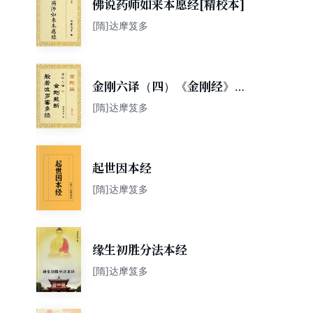
佛说药师如来本愿经[精校本]
[隋]达摩笈多
金刚六译（四）《金刚经》金
刚能断般若波罗蜜经（达摩笈
[隋]达摩笈多
多译）[精校本]
起世因本经
[隋]达摩笈多
缘生初胜分法本经
[隋]达摩笈多