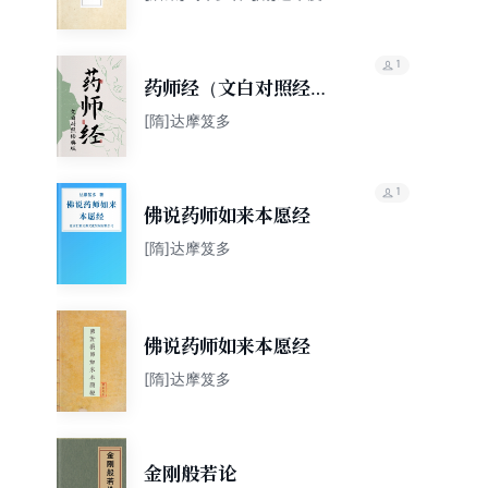
竺法护 [唐]玄奘
1
药师经（文白对照经典
版）
[隋]达摩笈多
1
佛说药师如来本愿经
[隋]达摩笈多
佛说药师如来本愿经
[隋]达摩笈多
金刚般若论