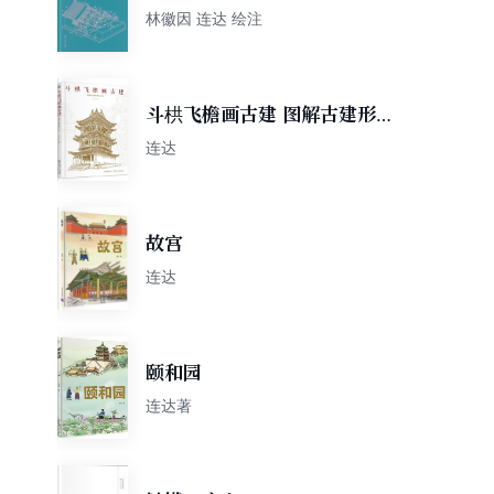
林徽因 连达 绘注
斗栱飞檐画古建 图解古建形制
与写生
连达
故宫
连达
颐和园
连达著