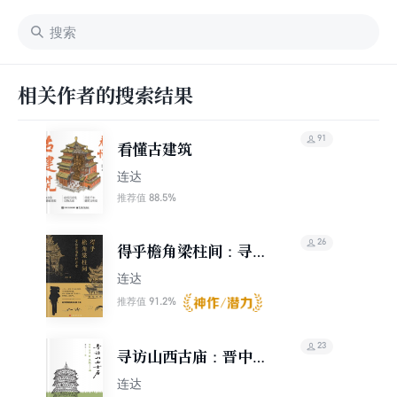
相关作者的搜索结果
91
看懂古建筑
连达
88.5%
推荐值
26
得乎檐角梁柱间：寻访
晋南乡野古建
连达
91.2%
推荐值
23
寻访山西古庙：晋中、
晋北篇
连达