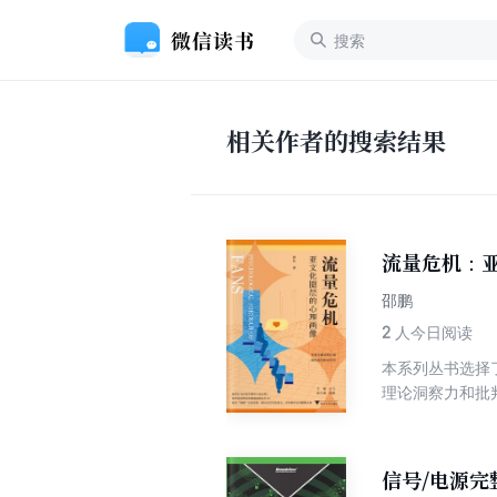
相关作者的搜索结果
流量危机：
邵鹏
2
人今日阅读
本系列丛书选择
理论洞察力和批
理机制，并探讨
人到群体、从羞
构粉丝在文化产
信号/电源完