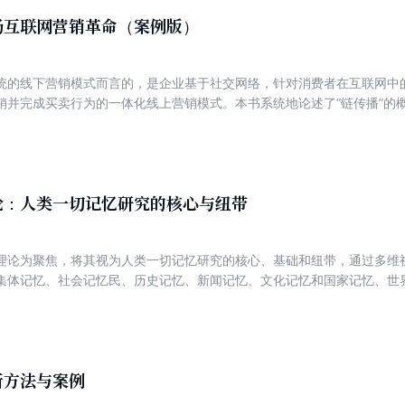
场互联网营销革命（案例版）
统的线下营销模式而言的，是企业基于社交网络，针对消费者在互联网中
销并完成买卖行为的一体化线上营销模式。本书系统地论述了“链传播”的概
理了基于互联网营销的具体方法。涵盖了目前几乎所有的社交网络营销的
码！本书适合社交网络与电子商务行业的从业者以及对营销和互联网营销
论：人类一切记忆研究的核心与纽带
理论为聚焦，将其视为人类一切记忆研究的核心、基础和纽带，通过多维
集体记忆、社会记忆民、历史记忆、新闻记忆、文化记忆和国家记忆、世
根源、呈现的样态、发展的轨迹、研究的特点和未来的走向作了全方位、
各种记忆在当下可能面临的新问题、新挑战，以及可能具有的新优势和新
书结构完整，论证严密，语言简洁，涉及广阔的国际国内背景，具有很强
析方法与案例