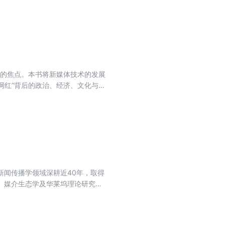
第二部分从行业回归人，讲述媒体人
的价值、人的作用，同时也强调对
目的焦点。本书将新媒体技术的发展
网红”背后的政治、经济、文化与技
面对的社会影响。本书对网红群体
掌握了大量第一手数据资料。作者
一种大势所趋，只有客观看待和理
新闻传播学领域深耕近40年，取得
、媒介生态学及华莱坞理论研究领
集了几十年来学术界关于传播学本
展，关照传播学本土化、学术创新