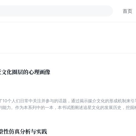
首页
亚文化圈层的心理画像
了10个人们日常中关注并参与的话题，通过揭示媒介文化的形成机制来引
判能力。作为本系列中的一本，本书试图阐述追星文化的发展历史，挖掘粉
互联网时代粉丝群体对社会文化、经济等方面的影响。本书共分为两个部
涩到疯狂、从幕后到台前的演化史；第二部分主要分析了粉丝经济的时代
业中的作用及社会意义。
整性仿真分析与实践