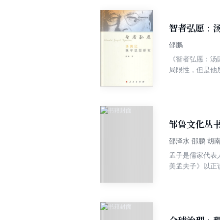
条线内外协调共
盾，尽力规避“
理并重共举、多
智者弘愿：
社区公共文化服
邵鹏
询研究的视角出
《智者弘愿：汤
后若干年间城市
局限性，但是他
社会发展观上进
有着很强的现实
全球性问题的产
邹鲁文化丛
邵泽水 邵鹏 胡
孟子是儒家代表
美孟夫子》以正
得读者能够了解