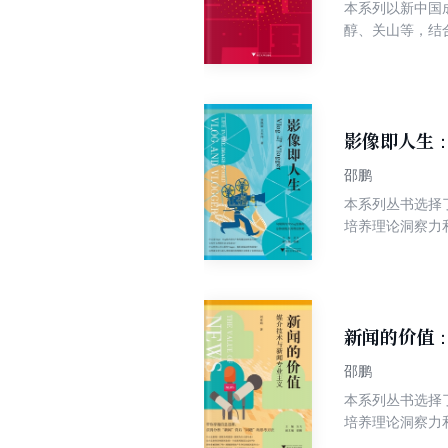
本系列以新中国
醇、关山等，结
代表作品的特点
中国播音事业不
影像即人生：V
邵鹏
本系列丛书选择
培养理论洞察力和
此同时，一个新兴
些什么类型和特
面地呈现vlog
新闻的价值
邵鹏
本系列丛书选择
培养理论洞察力
当前技术条件下