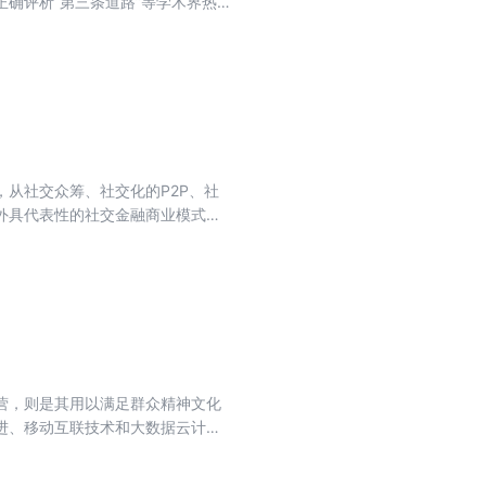
确评析“第三条道路”等学术界热
从社交众筹、社交化的P2P、社
外具代表性的社交金融商业模式。
营，则是其用以满足群众精神文化
进、移动互联技术和大数据云计算
情复杂多变的压力挑战，切实把握
焦服务功能拓展、要素资源整合、