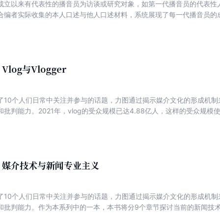
成立以来有代表性的播音员为访谈或研究对象，如第一代播音员的代表性
合编者实际收集的本人口述与他人口述材料，系统展现了每一代播音员的
、播音主持风格的形成，进而透视中国播音事业初创阶段的播音员对职业
断发展、不断取得突破，折射出新中国成立以来祖国文化事业繁荣发展的
log与Vlogger
了10个人们日常中关注并参与的话题，力图通过揭示媒介文化的形成机制
批判能力。2021年，vlog的受众规模已达4.88亿人，这样的受众规
的人群也应运而生：vlog的创作者——vlogger。究竟什么是vlog？什么
征？Vlog是如何进行内容生产和传播的？这一网络文化现象是如何形成
与vlogger的世界，并对其进行大众文化角度的批判与肯定。
：媒介技术与新闻专业主义
了10个人们日常中关注并参与的话题，力图通过揭示媒介文化的形成机制
和批判能力。作为本系列中的一本，本书将分9个章节探讨当前的新闻技
的新闻业态，回答新闻是否依旧重要，如何才能专业的问题。本书主要分