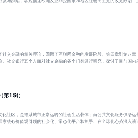
成就与缺陷，客观描述欧洲及亚非拉国家和地区社会民主党的政党政治，正
民主社会主义经验教训的同时，深化对科学社会主义的认识。
了社交金融的相关理论，回顾了互联网金融的发展阶段。第四章到第八章，
险、社交银行五个方面对社交金融的各个门类进行研究，探讨了目前国内
社交金融的未来发展和局限。
(第1辑）
文化社区，是维系城市正常运转的社会生活载体；而公共文化服务供给运
国家核心价值观引领的社会化、常态化平台和抓手。在全球化态势深入演
国家现代公共文化服务体系建设亟待优化完善的背景下，客观面对世情国
文化发展机遇，以城市社区公共文化服务供给运营机制创新为突破口，聚