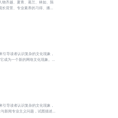
人物齐越、夏青、葛兰、林如、陈
成长背景、专业素养的习得、播音
的不懈奋斗和坚定信仰，体现出新
局面。
来引导读者认识复杂的文化现象，
模使它成为一个新的网络文化现象。与
样的人可以算作vlogger？他们有
的，又将产生什么影响？本书将多方
来引导读者认识复杂的文化现象，
术与新闻专业主义问题，试图描述
为两部分：第一部分讲述了技术革