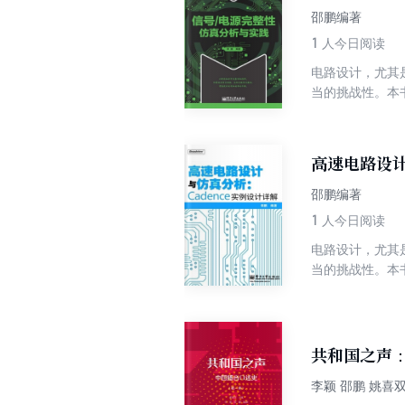
邵鹏编著
1
人今日阅读
电路设计，尤其
当的挑战性。本
求。因此，本书
进行高速电路系统
中实现。
高速电路设
邵鹏编著
1
人今日阅读
电路设计，尤其
当的挑战性。本
求。因此，本书
行指导和验证。
共和国之声
李颖 邵鹏 姚喜