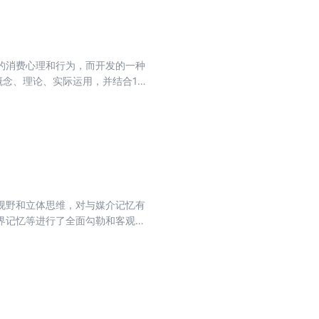
的消费心理和行为，而开发的一种
念、理论、实际运用，并结合100
新方法，是破解互联网时代社交网
概念感兴趣的读者阅读参考。
视野和立体思维，对与媒介记忆有
界记忆等进行了全面勾勒和客观介
多层面的分析和研究，探讨了包括
功能，提出了一系列新颖、精辟的
的学术价值和现实意义。