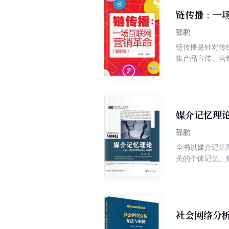
链传播：一
邵鹏
链传播是针对传
集产品宣传、营
多个实际案例梳
络营销的终极密
媒介记忆理
邵鹏
全书以媒介记忆
关的个体记忆、
绍，对其产生的
媒介记忆在内的
见解和观点。全
社会网络分