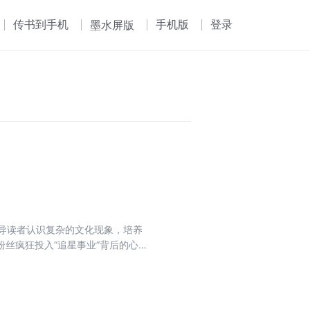
传书到手机
手机版
登录
墨水屏版
导读者认识复杂的文化现象，培养
丝疯狂投入“追星事业”背后的心
分：第一部分主要梳理了粉丝从个
背景、社会意义及新势能，重新解