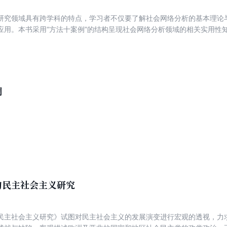
研究领域具有跨学科的特点，学习者不仅要了解社会网络分析的基本理论
应用。本书采用“方法十案例”的结构呈现社会网络分析领域的相关实用性知
现实中的社会网络、社会网络分析的研究、社会网络的数据、社会网络的
、上市公司网络、人员流动网络、经济贸易网络、网络同群效应等。 本书知识体系完整，案例丰
既适合作为高等院校管理学、经济学相关专业研究生和本科生的教学用书
力。
潮
的民主社会主义研究
民主社会主义研究》试图对民主社会主义的发展演变进行宏观的透视，力