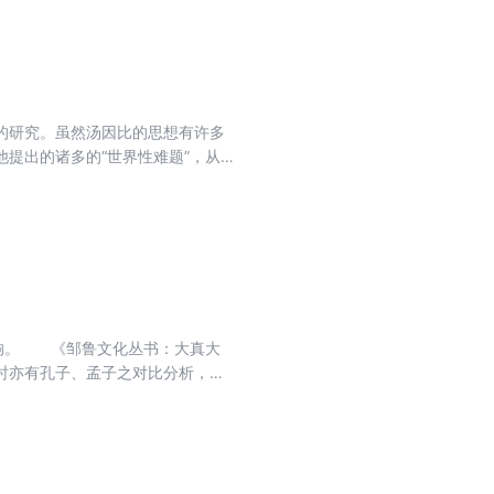
服务供需脱节等供给侧结构性矛
界融合互动发展、文化管理与文化治
供给运营实现新突破，这正是当今
管理学、文化经济学和文化决策咨
文化服务体系建设实际，提出了今
的研究。虽然汤因比的思想有许多
提出的诸多的“世界性难题”，从
学技术发展引起的人类困境的分析
问题的思想，就会更加清楚地认识
，找到适合人类发展的道路。
影响。 《邹鲁文化丛书：大真大
时亦有孔子、孟子之对比分析，使