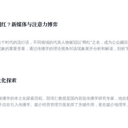
新闻业的影响，点明“在网”向“在场”的转变对新闻专业主义推出了挑战；
荣誉感和经济获得方面的变化。作者经过分析得出结论，肯定了专业主义
术的重视。
网红？新媒体与注意力博弈
为这个时代的流行语，不同领域的代表人物被冠以“网红”之名，成为公众瞩
”现象的重要变量，通过传播学的理论视角对该现象展开分析和解读，剖析“
场互联网造星运动背后，不同力量的控制与博弈，以及不同“网红”群体所
了深度访谈，对媒体内容采用大数据挖掘、文本分析与内容分析的方法，
和新媒体发展的背景下，网络空间的造星运动与网红群体的崛起已经成为
好的做出独立判断与选择。
土化探索
传播学的本土化探索历程。邵培仁教授是国内首批传播学研究专家，他在
不仅在引入传播学、媒介经营管理方面发挥了关键作用，更在媒介地理学
。其研究理论成果广受学界关注，推动了新闻传播学领域的发展。本书汇
文献，深入探讨了新闻传播学理论思想，旨在促进国内新闻传播学科的发
此启迪后学，指导中国传播学研究。