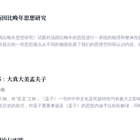
建、实体运管能级提升等关键环节，一方面努力攻克文化平台资源和产品
政府失灵”“市场失灵”及“社会失灵”等运营风险，另一方面主动顺应文化跨
样化社会力量参与生产供给等发展趋势，力争实现城市社区公共文化服务
汤因比晚年思想研究
务供给应当谋求的创新策略。本书特别针对上述问题和主题，试图从公共
发，在审视关照国内外同领域理论实践的基础上，紧密联系我国城市公共
因比晚年思想研究》试图对汤因比晚年的思想进行一系统的梳理和整体性
社区公共文化服务供给运营谋求机制创新的系列性思路举措。
所提出的一些思想观点从不同的侧面拓展了我们的思维空间和认识内容。他
一步深化了对社会历史的分析和研究。特别是它对现代启蒙运动以后的科
性。如果我们从马克思主义的理论立场剖析汤因比关于人类困境及全球性
生、发展以及演变过程，更加正确地处理好自然、人类与社会的关系问题
书：大真大美孟夫子
南南
人物，有“亚圣”之称；《孟子》一书对中华文化及民族特性均有极大之
说历史的形式，对孟子重要事迹及《孟子》的思想内涵予以轻松解读，同
掌握一位“活生生”的、可亲可敬的孟夫子。