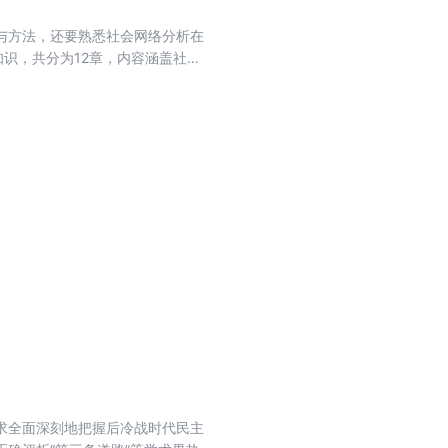
与方法，还要熟悉社会网络分析在
识，共分为12章，内容涵盖社会
特征、社会网络可视化、关键词共
富且
，也能帮助社会网络分析领域的研
求全面深刻地把握后冷战时代民主