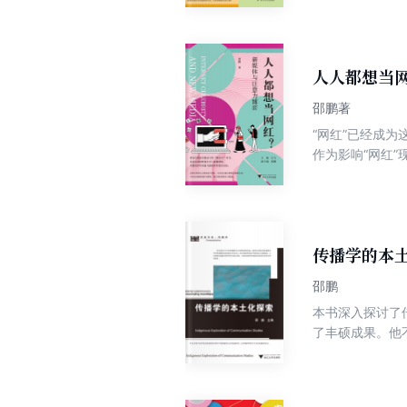
新、平台发展对
把关权力、职业
作为非解药的技
人人都想当
邵鹏著
“网红”已经成
作为影响“网红
术背景，探讨这
和网红机构进行
认为，在互联网
性分析，才能更
传播学的本
邵鹏
本书深入探讨了
了丰硕成果。他
域开创了新局面
土化研究的重要
与理论实践，以