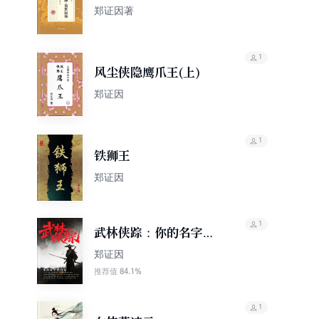
郑证因著
1
风尘侠隐鹰爪王(上)
郑证因
1
铁狮王
郑证因
1
武林侠踪：你的名字我
的冤
郑证因‌
84.1%
推荐值
1