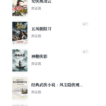
女侠燕凌云
郑证因
1
五凤朝阳刀
郑证因
1
神鞭侠影
郑证因
经典武侠小说：风尘隐侠鹰爪
王（套装共22册）
郑证因