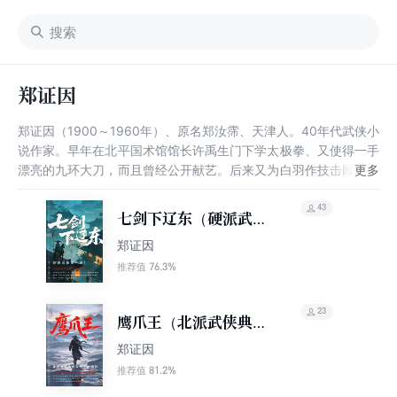
郑证因
郑证因（1900～1960年）、原名郑汝霈、天津人。40年代武侠小
说作家。早年在北平国术馆馆长许禹生门下学太极拳、又使得一手
漂亮的九环大刀，而且曾经公开献艺。后来又为白羽作技击顾问，
由郑证因在纸上画出打斗的招式，白羽按图写文。后来开始武侠小
说创作，共有武侠小说88部。郑证因是民国旧派武侠小说“北派五
43
七剑下辽东（硬派武侠
大家”中“帮会技击派”的代表人物。
第一书！中国武侠文学
郑证因
学会推荐阅读）
76.3%
推荐值
23
鹰爪王（北派武侠典
范，写尽人间刚骨）
郑证因
81.2%
推荐值