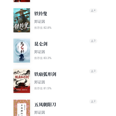
4
铁铃叟
郑证因
82.8%
推荐值
3
昆仑剑
郑证因
83.3%
推荐值
3
铁扇弧形剑
郑证因
81.5%
推荐值
2
五凤朝阳刀
郑证因