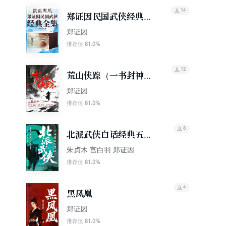
14
郑证因民国武侠经典全
集（套装共37册）
郑证因
81.0%
推荐值
12
荒山侠踪（一书封神！
他写的江湖，没有花
郑证因
招，只有杀招）
81.0%
推荐值
8
北派武侠白话经典五部
曲（金庸、古龙的创作
朱贞木 宫白羽 郑证因
源头）
81.0%
推荐值
4
黑凤凰
郑证因
81.0%
推荐值