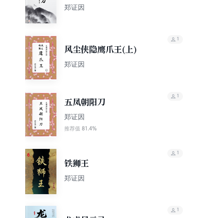
郑证因
1
风尘侠隐鹰爪王(上)
郑证因
1
五凤朝阳刀
郑证因
81.4%
推荐值
1
铁狮王
郑证因
1