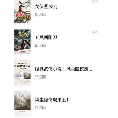
1
女侠燕凌云
郑证因
1
五凤朝阳刀
郑证因
经典武侠小说：风尘隐侠鹰爪
王（套装共22册）
郑证因
风尘隐侠鹰爪王1
郑证因