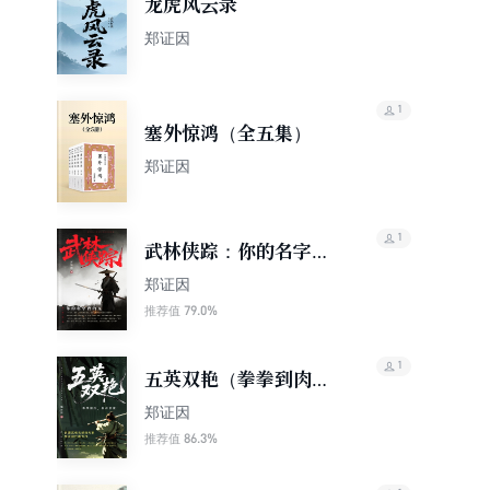
龙虎风云录
郑证因‌
1
塞外惊鸿（全五集）
郑证因
1
武林侠踪：你的名字我
的冤
郑证因‌
79.0%
推荐值
1
五英双艳（拳拳到肉，
剑剑追魂！民国武侠北
郑证因
派四大家郑证因扛鼎力
86.3%
推荐值
作）