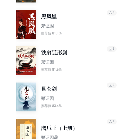
3
黑凤凰
郑证因
81.1%
推荐值
3
铁扇弧形剑
郑证因
81.6%
推荐值
2
昆仑剑
郑证因
83.4%
推荐值
1
鹰爪王（上册）
郑证因著