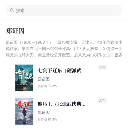
郑证因
郑证因（1900～1960年）、原名郑汝霈、天津人。40年代武侠小
说作家。早年在北平国术馆馆长许禹生门下学太极拳、又使得一手
漂亮的九环大刀，而且曾经公开献艺。后来又为白羽作技击顾问，
由郑证因在纸上画出打斗的招式，白羽按图写文。后来开始武侠小
说创作，共有武侠小说88部。郑证因是民国旧派武侠小说“北派五
50
七剑下辽东（硬派武侠
大家”中“帮会技击派”的代表人物。
第一书！中国武侠文学
郑证因
学会推荐阅读）
77.8%
推荐值
23
鹰爪王（北派武侠典
范，写尽人间刚骨）
郑证因
81.3%
推荐值