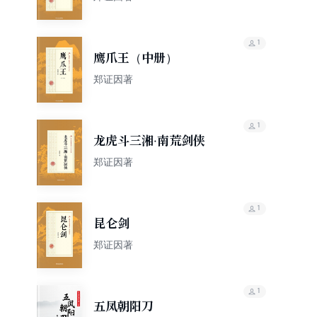
1
鹰爪王（中册）
郑证因著
1
龙虎斗三湘·南荒剑侠
郑证因著
1
昆仑剑
郑证因著
1
五凤朝阳刀