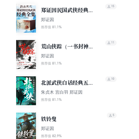
15
郑证因民国武侠经典全
集（套装共37册）
郑证因
81.1%
推荐值
11
荒山侠踪（一书封神！
他写的江湖，没有花
郑证因
招，只有杀招）
81.1%
推荐值
10
北派武侠白话经典五部
曲（金庸、古龙的创作
朱贞木 宫白羽 郑证因
源头）
81.1%
推荐值
5
铁铃叟
郑证因
82.9%
推荐值