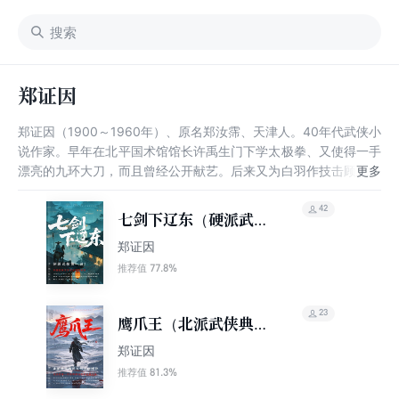
郑证因
郑证因（1900～1960年）、原名郑汝霈、天津人。40年代武侠小
说作家。早年在北平国术馆馆长许禹生门下学太极拳、又使得一手
漂亮的九环大刀，而且曾经公开献艺。后来又为白羽作技击顾问，
由郑证因在纸上画出打斗的招式，白羽按图写文。后来开始武侠小
说创作，共有武侠小说88部。郑证因是民国旧派武侠小说“北派五
42
七剑下辽东（硬派武侠
大家”中“帮会技击派”的代表人物。
第一书！中国武侠文学
郑证因
学会推荐阅读）
77.8%
推荐值
23
鹰爪王（北派武侠典
范，写尽人间刚骨）
郑证因
81.3%
推荐值