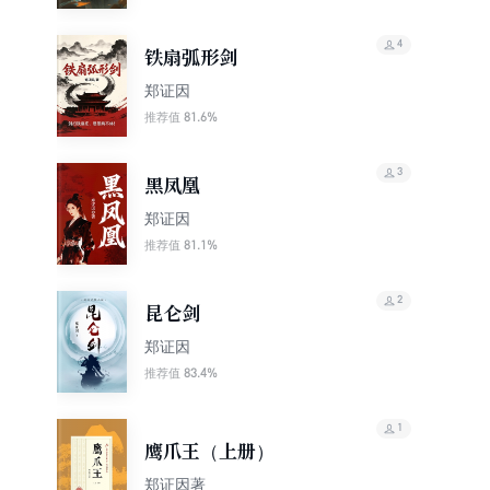
4
铁扇弧形剑
郑证因
81.6%
推荐值
3
黑凤凰
郑证因
81.1%
推荐值
2
昆仑剑
郑证因
83.4%
推荐值
1
鹰爪王（上册）
郑证因著