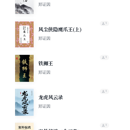
郑证因
1
风尘侠隐鹰爪王(上)
郑证因
1
铁狮王
郑证因
1
龙虎风云录
郑证因‌
1