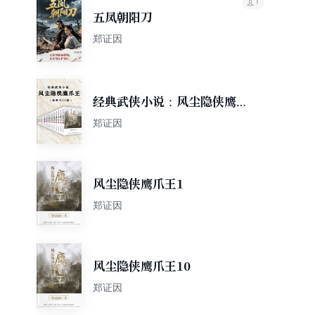
1
五凤朝阳刀
郑证因
经典武侠小说：风尘隐侠鹰爪
王（套装共22册）
郑证因
风尘隐侠鹰爪王1
郑证因
风尘隐侠鹰爪王10
郑证因