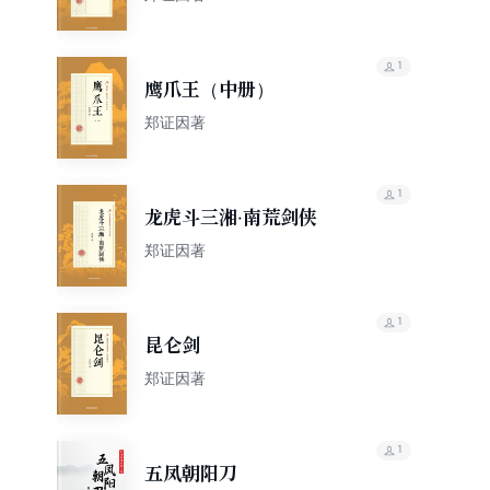
1
鹰爪王（中册）
郑证因著
1
龙虎斗三湘·南荒剑侠
郑证因著
1
昆仑剑
郑证因著
1
五凤朝阳刀