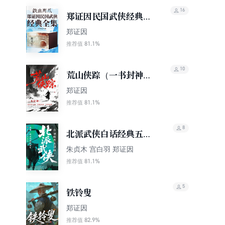
16
郑证因民国武侠经典全
集（套装共37册）
郑证因
81.1%
推荐值
10
荒山侠踪（一书封神！
他写的江湖，没有花
郑证因
招，只有杀招）
81.1%
推荐值
8
北派武侠白话经典五部
曲（金庸、古龙的创作
朱贞木 宫白羽 郑证因
源头）
81.1%
推荐值
5
铁铃叟
郑证因
82.9%
推荐值