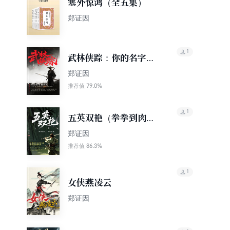
塞外惊鸿（全五集）
郑证因
1
武林侠踪：你的名字我
的冤
郑证因‌
79.0%
推荐值
1
五英双艳（拳拳到肉，
剑剑追魂！民国武侠北
郑证因
派四大家郑证因扛鼎力
86.3%
推荐值
作）
1
女侠燕凌云
郑证因