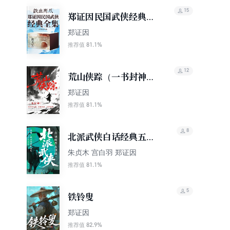
15
郑证因民国武侠经典全
集（套装共37册）
郑证因
81.1%
推荐值
12
荒山侠踪（一书封神！
他写的江湖，没有花
郑证因
招，只有杀招）
81.1%
推荐值
8
北派武侠白话经典五部
曲（金庸、古龙的创作
朱贞木 宫白羽 郑证因
源头）
81.1%
推荐值
5
铁铃叟
郑证因
82.9%
推荐值