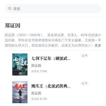
郑证因
郑证因（1900～1960年）、原名郑汝霈、天津人。40年代武侠小
说作家。早年在北平国术馆馆长许禹生门下学太极拳、又使得一手
漂亮的九环大刀，而且曾经公开献艺。后来又为白羽作技击顾问，
由郑证因在纸上画出打斗的招式，白羽按图写文。后来开始武侠小
说创作，共有武侠小说88部。郑证因是民国旧派武侠小说“北派五
49
七剑下辽东（硬派武侠
大家”中“帮会技击派”的代表人物。
第一书！中国武侠文学
郑证因
学会推荐阅读）
77.8%
推荐值
22
鹰爪王（北派武侠典
范，写尽人间刚骨）
郑证因
81.3%
推荐值