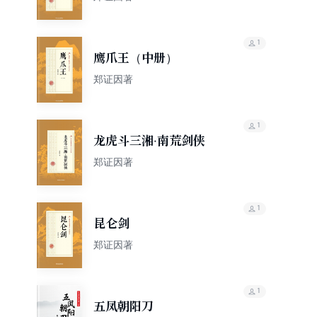
1
鹰爪王（中册）
郑证因著
1
龙虎斗三湘·南荒剑侠
郑证因著
1
昆仑剑
郑证因著
1
五凤朝阳刀