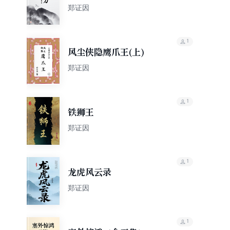
郑证因
1
风尘侠隐鹰爪王(上)
郑证因
1
铁狮王
郑证因
1
龙虎风云录
郑证因‌
1