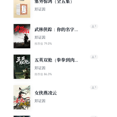
塞外惊鸿（全五集）
郑证因
1
武林侠踪：你的名字我
的冤
郑证因‌
79.0%
推荐值
1
五英双艳（拳拳到肉，
剑剑追魂！民国武侠北
郑证因
派四大家郑证因扛鼎力
86.3%
推荐值
作）
1
女侠燕凌云
郑证因