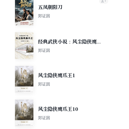
1
五凤朝阳刀
郑证因
经典武侠小说：风尘隐侠鹰爪
王（套装共22册）
郑证因
风尘隐侠鹰爪王1
郑证因
风尘隐侠鹰爪王10
郑证因