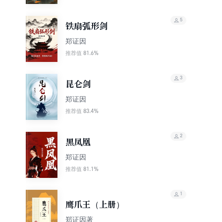
5
铁扇弧形剑
郑证因
81.6%
推荐值
3
昆仑剑
郑证因
83.4%
推荐值
2
黑凤凰
郑证因
81.1%
推荐值
1
鹰爪王（上册）
郑证因著