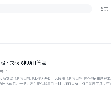
首页
工程：支线飞机项目管理
峰 等
1-700新支线飞机项目管理工作为基础，从民用飞机项目管理的特征和过程
的技术体系。全书内容主要包括项目控制、项目审核、项目管理工具，还
段的职责分工和工作流程等内容，以及采用的创新性技术途径、管理措施