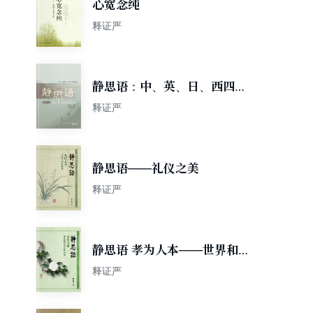
心宽念纯
释证严
静思语：中、英、日、西四国
语言对照珍藏版
释证严
静思语——礼仪之美
释证严
静思语 孝为人本——世界和平
的守护力量
释证严