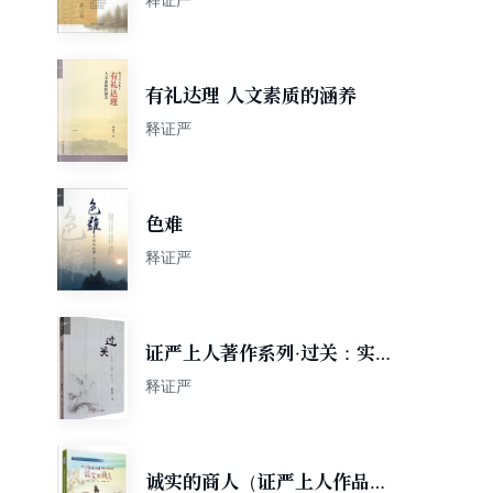
有礼达理 人文素质的涵养
释证严
色难
释证严
证严上人著作系列·过关：实心
·实做·好人生
释证严
诚实的商人（证严上人作品系