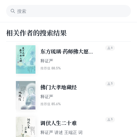
相关作者的搜索结果
6
东方琉璃·药师佛大愿：
《药师经》讲记（上下
释证严
卷）
88.5%
推荐值
5
佛门大孝地藏经
释证严
85.6%
推荐值
5
调伏人生二十难
释证严 讲述 王端正 词