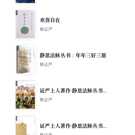
欢喜自在
释证严
静思法脉丛书：年年三好三愿
释证严
证严上人著作·静思法脉丛书：
买智慧·证严上人说故事1（漫
释证严
画版）
证严上人著作·静思法脉丛书：
静思语（第2集）（新版）
释证严