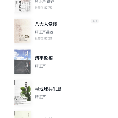
释证严 讲述
87.7%
推荐值
1
八大人觉经
释证严讲述
87.2%
推荐值
清平致福
释证严
与地球共生息
释证严