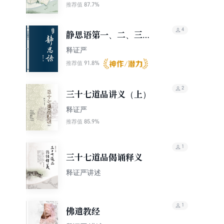
87.7%
推荐值
4
静思语第一、二、三合
集（典藏版）
释证严
91.8%
推荐值
2
三十七道品讲义（上）
释证严
85.9%
推荐值
1
三十七道品偈诵释义
释证严讲述
1
佛遗教经