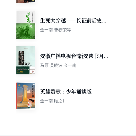
生死大穿越——长征前后史料
揭秘 (轻历史 32)
金一南 曹春荣等
安徽广播电视台“新安读书月”
丛书：文字是我的亲人5
马原 吴晓波 金一南
英雄赞歌：少年诵读版
金一南 顾之川