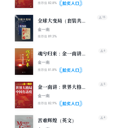
版）
82.8%
推荐值
15
全球大变局（套装共2
册）
金一南
89.3%
推荐值
6
魂兮归来：金一南讲抗
日战争
金一南
81.8%
推荐值
5
金一南讲：世界大格
局，中国有态度
金一南
82.9%
推荐值
4
苦难辉煌（英文）