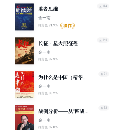
192
胜者思维
金一南
91.9%
推荐值
146
长征：星火照征程
金一南
89.3%
推荐值
71
为什么是中国（精华
版）
金一南
83.2%
推荐值
52
战例分析——从“四战
四平”看领导者的战略
金一南
筹划与战役指挥（轻军
89.0%
推荐值