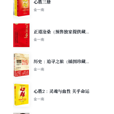
心胜三册
金一南
正道沧桑（预售独家提供藏书
票金一南教授2022力作）
金一南
历史：追寻之旅（插图珍藏
本）
金一南
心胜2：灵魂与血性 关乎命运
金一南