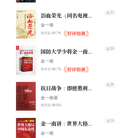
事）
37
浴血荣光（同名电视剧
原著）
金一南
89.7%
推荐值
26
国防大学少将金一南讲
军事（套装3册）
金一南
88.7%
推荐值
24
抗日战争：即使胜利也
不能忘记
金一南著
88.0%
推荐值
16
金一南讲：世界大格
局，中国有态度（再
金一南