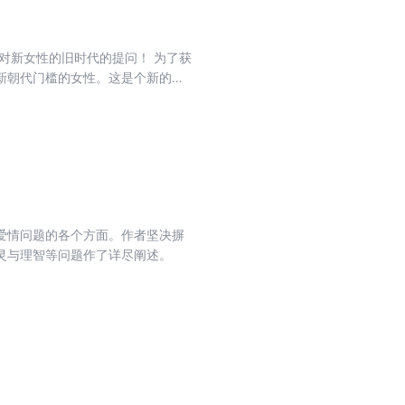
对新女性的旧时代的提问！ 为了获
新朝代门槛的女性。这是个新的黄
就是要回到你心中的女神那里去，
她们才能帮助你打造辉煌。
爱情问题的各个方面。作者坚决摒
灵与理智等问题作了详尽阐述。