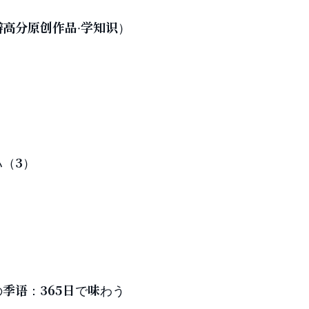
高分原创作品·学知识）
（3）
季语：365日で味わう