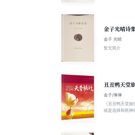
金子光晴诗
金子 光晴
暂无简介
丑丑鸭天堂
金子/琳琳
《丑丑鸭天堂旅
或是选择和死神
气穿越了死亡通
程。 海报：