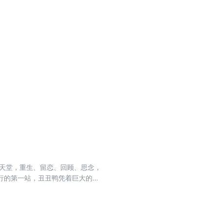
了天堂，重生、留恋、回顾、思念，
行的第一站，丑丑鸭凭着巨大的勇
奇妙的事，也完成了一次心灵旅