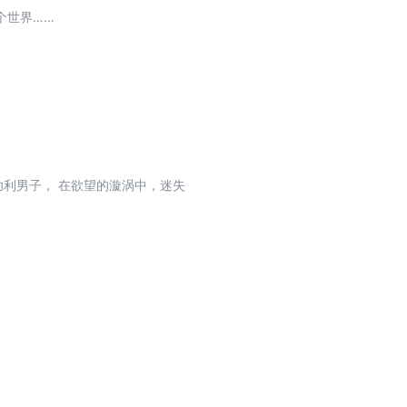
个世界……