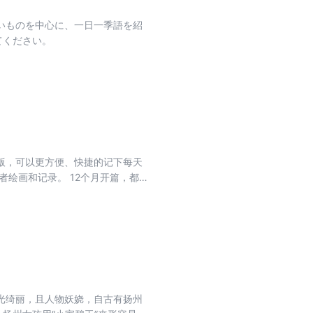
いものを中心に、一日一季語を紹
てください。
版，可以更方便、快捷的记下每天
更快，适合零基础。
光绮丽，且人物妖娆，自古有扬州