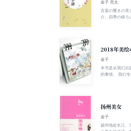
金子 兜太
言葉の響きの美
介。四季の移ろ
2018年美
金子
本书是从我们出
的事情。 我们专门设置了每周心情指数，有重大节日和事情时，专门留有空白页，方便读者绘画和记录。 12个月开篇，都
有一张大场景大
扬州美女
金子
扬州地处长江、