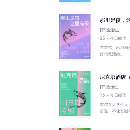
那里是夜，
[韩]金爱烂
35
人今日阅读
在首尔，出租司
好想救活她。
尼克塔酒店
[韩]金爱烂
16
人今日阅读
首尔女大学生无
后退，不让贫困
搁置多年的旅行