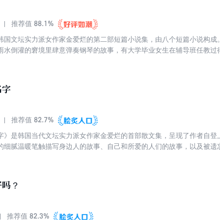
88.1%
推荐值
韩国文坛实力派女作家金爱烂的第二部短篇小说集，由八个短篇小说构成
雨水倒灌的窘境里肆意弹奏钢琴的故事，有大学毕业女生在辅导班任教过得既
缺乏无法与爱侣体面过圣诞节的现实……这些故事聚焦了城市中那些看似
的普通人，它们像在平淡无奇的日常生活中积聚起来的一汪水，借助作者
出原来悲伤可以刻画得很平静，凄凉可以表现得很幽默。本书由中国作家、
名字
82.7%
推荐值
字》是韩国当代文坛实力派女作家金爱烂的首部散文集，呈现了作者自登
的细腻温暖笔触描写身边人的故事、自己和所爱的人们的故事，以及被遗
16篇，内容为作者的成长和家庭的故事；第二部分为“和你一起呼唤的名字
会的深入观察；第三部分为“召唤我们的名字”，包含8篇，是金爱烂关于
好吗？
82.3%
推荐值