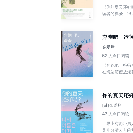
《你的夏天还好
读者的喜爱，很
试图寻找更渺茫
当下韩国处于此
奔跑吧，爸
金爱烂
52
人今日阅读
《奔跑吧，爸爸
在海边随便放烟
市和年轻人，蜗
人的日常生活和
你的夏天还
[韩]金爱烂
43
人今日阅读
世界上有两种男
是能分清人世的