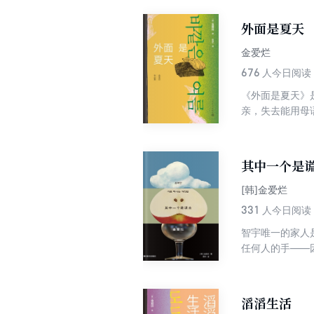
烂赢得了大量读
外面是夏天
金爱烂
676
人今日阅读
《外面是夏天》
亲，失去能用母
的心。在本书中
仁文学奖获奖作
收入“金爱烂作品
其中一个是
[韩]金爱烂
331
人今日阅读
智宇唯一的家人
任何人的手——
不是不便，是耻辱；不被爱不是偶然，是日
彼此的秘密，认
却意外地成为某
滔滔生活