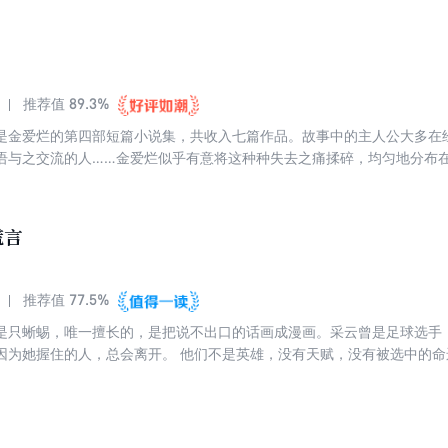
者的喜爱，很大程度上归功于作品主人公的力量。本书由中国作家、“老舍
89.3%
推荐值
是金爱烂的第四部短篇小说集，共收入七篇作品。故事中的主人公大多在经
语与之交流的人……金爱烂似乎有意将这种种失去之痛揉碎，均匀地分布
，作者依旧保持着都市生活观察员和记录员的角色，叙述平实，贴近生活
品，其中《沉默的未来》《您想去哪里》分别为作者赢得第三十七届李箱
集”，邀请中国“人民文学奖·长篇小说奖”得主笛安撰写序言。
谎言
77.5%
推荐值
是只蜥蜴，唯一擅长的，是把说不出口的话画成漫画。采云曾是足球选手
因为她握住的人，总会离开。 他们不是英雄，没有天赋，没有被选中的命
常。 三个从未交谈的孩子，被一个游戏、一部漫画、一只狗，牵引至同一处。靠
出了彼此身上形状相同的空洞。以一个秘密保护另一个秘密，以谎言保护
个人生命里，唯一被需要的人。