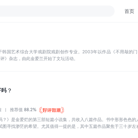
首页
业于韩国艺术综合大学戏剧院戏剧创作专业。2003年以作品《不用敲的
批评》杂志，由此金爱兰开始了文坛活动。
好吗？
88.2%
读
推荐值
吗？》是金爱烂的第三部短篇小说集，共收入八篇作品。书中形形色色的
试图寻找渺茫的希望。尤其值得一提的是，其中五篇作品聚焦于三十岁左
婚姻、工作等方面的心理状态，或许会激起中国女性读者的共鸣。作为韩