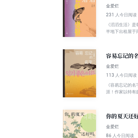
金爱烂
231
人今日阅读
《滔滔生活》是
半地下出租屋于
青年囿于物质的
无声抗争的可敬
照出自己，品味
容易忘记的
序言。
金爱烂
113
人今日阅读
《容易忘记的名
涯！作家以特有
的名字”，包括
和作者对周围社
序。
你的夏天还
金爱烂
86
人今日阅读