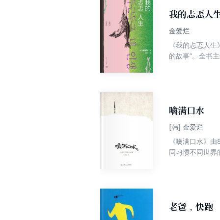
我的忐忑人
金爱烂
《我的忐忑人生
的故事”。全书
参加了电视台的
假人物……在此
生命对父母、对
噙满口水
[韩] 金爱烂
《噙满口水》由
同习惯不同世界
迷茫的就业升学
老爸，快跑