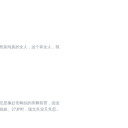
依然装纯真的女人，这个坏女人，我
允总是像赶苍蝇似的挥舞双臂，连连
姐妹。27岁时，瑞允失业又失恋，