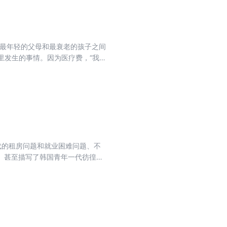
“最年轻的父母和最衰老的孩子之间
里发生的事情。因为医疗费，“我”
内激情澎湃，后来却得知那是个虚
么会被生下来，以及这短暂的十七年
第二个故事。
代的租房问题和就业困难问题、不
、甚至描写了韩国青年一代彷徨而