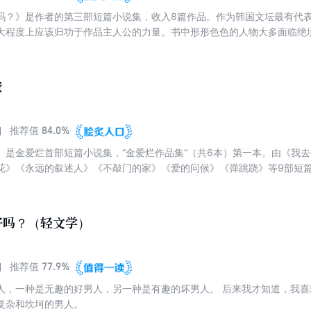
吗？》是作者的第三部短篇小说集，收入8篇作品。作为韩国文坛最有代
大程度上应该归功于作品主人公的力量。书中形形色色的人物大多面临绝
希望的艰苦奋斗的记录。尤其值得一提的是，本书中有的六篇都是以30
年龄段的女性在爱情、友情、自我等方面的心理状态。
爸
84.0%
推荐值
》是金爱烂首部短篇小说集，“金爱烂作品集”（共6本）第一本。由《我
花》《永远的叙述人》《不敲门的家》《爱的问候》《弹跳跷》等9部短
居族，现代社会人际关系的冷漠等主题，作者用细微的观察、新鲜的感觉
生命状态，再现了以创伤、痛苦、悲哀为代表词的韩国现代文学。
好吗？（轻文学）
77.9%
推荐值
人，一种是无趣的好男人，另一种是有趣的坏男人。 后来我才知道，我
复杂和坎坷的男人。