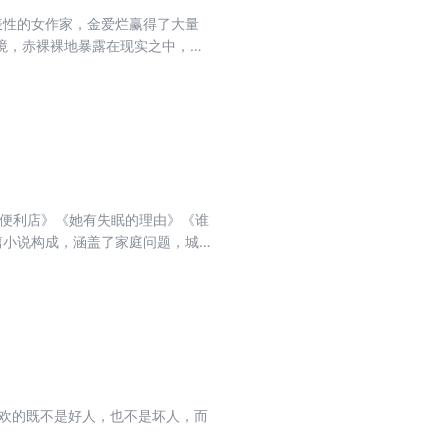
表性的女作家，金爱烂赢得了大量
境，赤裸裸地暴露在现实之中，但
岁左右的年轻女性为主人公，讲述了
去便利店》《她有失眠的理由》《谁
篇小说构成，涵盖了家庭问题，城
和丰富的细节，出色地描写了年轻
喜欢的既不是好人，也不是坏人，而