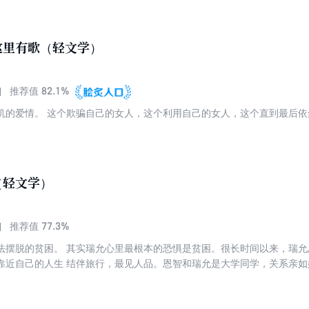
这里有歌（轻文学）
82.1%
推荐值
机的爱情。 这个欺骗自己的女人，这个利用自己的女人，这个直到最后
（轻文学）
77.3%
推荐值
法摆脱的贫困。 其实瑞允心里最根本的恐惧是贫困。很长时间以来，瑞
靠近自己的人生 结伴旅行，最见人品。恩智和瑞允是大学同学，关系亲如
终于成行。然而，路上等待她们的却是重重考验。