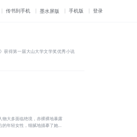
传书到手机
手机版
登录
墨水屏版
门》获得第一届大山大学文学奖优秀小说
人物大多面临绝境，赤裸裸地暴露
右的年轻女性，细腻地描摹了她们
国文坛最有代表性的女作家，金爱