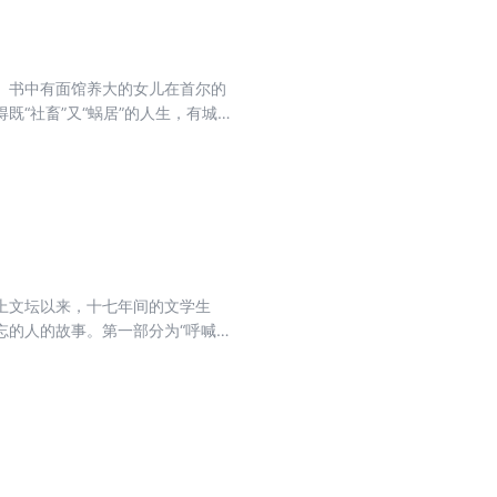
。书中有面馆养大的女儿在首尔的
“社畜”又“蜗居”的人生，有城市
平常、边缘，实则每天都在与生活
充满想象力和智慧的文笔，读者映
“未来文学家”奖得主张怡微撰写
上文坛以来，十七年间的文学生
忘的人的故事。第一部分为“呼喊我
”，包括8篇，记录周围的文人朋友
创作和文学的经验谈。由译者薛舟作