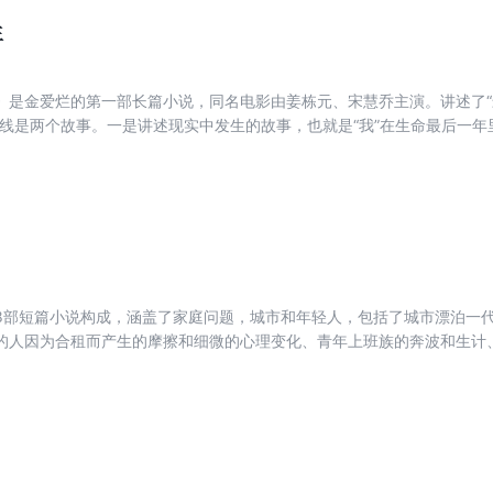
生
》是金爱烂的第一部长篇小说，同名电影由姜栋元、宋慧乔主演。讲述了
主线是两个故事。一是讲述现实中发生的故事，也就是“我”在生命最后一年
捐款节目，与看过节目的同龄人通过邮件往来，成为了朋友，在一段时间
期间，“我”写了一部小说，描述了父母相爱的浪漫过程，追问了“我”为什
“我”而言意味着什么，作为献给父母的最后的礼物，而这部小说就构成了
8部短篇小说构成，涵盖了家庭问题，城市和年轻人，包括了城市漂泊一
的人因为合租而产生的摩擦和细微的心理变化、青年上班族的奔波和生计
等主题。