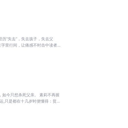
文学奖”得主文珍撰写序言。
历“失去”，失去孩子，失去父
在字里行间，让痛感不时击中读者
。《外面是夏天》是第四十八届东
文学奖和第八届年轻作家奖。此次
，如今只想杀死父亲。 素莉不再握
运,只是都在十几岁时便懂得：贫穷
自己的天真。他们从未成为主角，