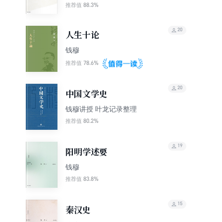
88.3%
推荐值
20
人生十论
钱穆
78.6%
推荐值
20
中国文学史
钱穆讲授 叶龙记录整理
80.2%
推荐值
19
阳明学述要
钱穆
83.8%
推荐值
15
秦汉史