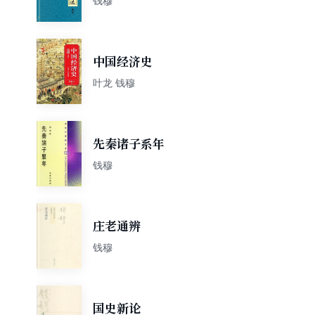
钱穆
中国经济史
叶龙 钱穆
先秦诸子系年
钱穆
庄老通辨
钱穆
国史新论