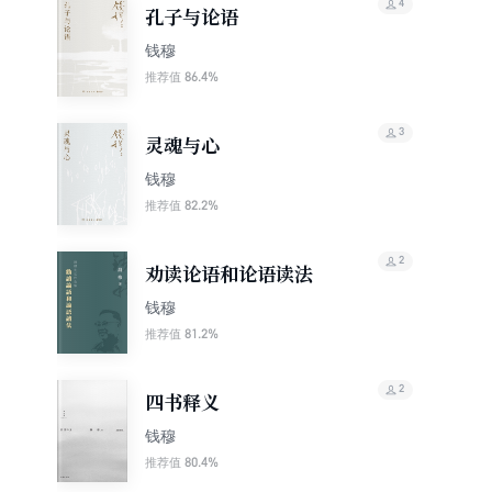
4
孔子与论语
钱穆
86.4%
推荐值
3
灵魂与心
钱穆
82.2%
推荐值
2
劝读论语和论语读法
钱穆
81.2%
推荐值
2
四书释义
钱穆
80.4%
推荐值