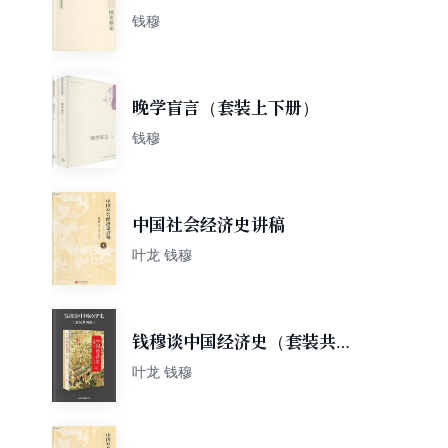
钱穆
晚学盲言（套装上下册）
钱穆
中国社会经济史讲稿
叶龙 钱穆
钱穆谈中国经济史（套装共两
册）
叶龙 钱穆