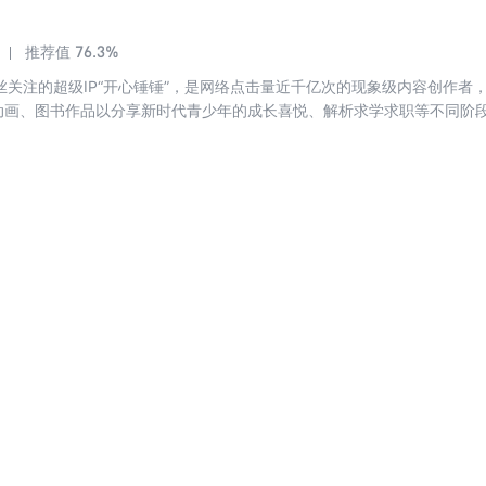
76.3%
推荐值
粉丝关注的超级IP“开心锤锤”，是网络点击量近千亿次的现象级内容创作
列动画、图书作品以分享新时代青少年的成长喜悦、解析求学求职等不同阶
主旨，获得了广大读者的认可和共鸣！ 2， 《开心锤锤爆笑校园记》，是锤锤首部全新原创
开故事；每个故事搭配有趣的“锤锤
锤好方法”,在爆笑中激活孩子的自驱力，追逐优质高级的内啡肽快乐。 4， 全书精制5款烧脑有趣
、文字游戏等能力，快来享受头脑解压! 5， 16开大开本，看得过瘾；288页百变剧情，解压
光，看它！！！