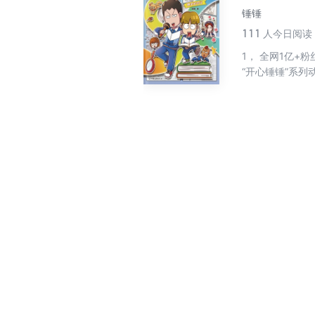
锤锤
111
人今日阅读
1， 全网1亿+
“开心锤锤”系
代人都拥有童年快乐的回忆为
漫画作品，非抓帧！ 3， 全书围绕“上副课”“妈妈的双标”“穿校服”“赶作业”等13个主题展
新知识”及实用的“锤
戏，锻炼图形观察、逻辑推理
神器！全网无曝