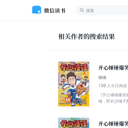
相关作者的搜索结果
开心锤锤爆笑
锤锤
130
人今日阅读
《开心锤锤爆笑校
锤，即长沙锤子网
锤锤开始创作《
爆笑校园记.2》火热出版！ 本书共有“另类学习法”“努力的回报”“互换身份
园生活的快乐和
开心锤锤爆
压，随书另送特