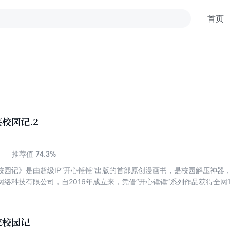
首页
校园记.2
74.3%
推荐值
园记》是由超级IP“开心锤锤”出版的首部原创漫画书，是校园解压神器，激发孩
络科技有限公司，自2016年成立来，凭借“开心锤锤”系列作品获得全网1
开心锤锤爆笑校园记》，全部内容未经任何方式曝光，第1册出版上市后深
的父子”“真正的朋友”等13个原创故事，爆笑解压校
困惑。每个故事后均有相关“锤锤新知识”和实用易行的“锤锤好方法”。全
笑校园记
别赠阅册，一起收获优质高级的快乐！