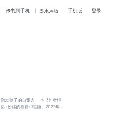
传书到手机
手机版
登录
墨水屏版
子的自驱力。 本书作者锤
亿+粉丝的喜爱和追随。2022年，
受读者好评。2025年《开心锤锤
书还有7款烧脑小游戏，好玩又解