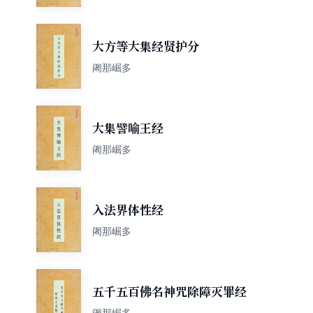
大方等大集经贤护分
阇那崛多
大集譬喻王经
阇那崛多
入法界体性经
阇那崛多
五千五百佛名神咒除障灭罪经
阇那崛多