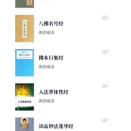
1
八佛名号经
阇那崛多
1
佛本行集经
阇那崛多
1
入法界体性经
阇那崛多
1
添品妙法莲华经