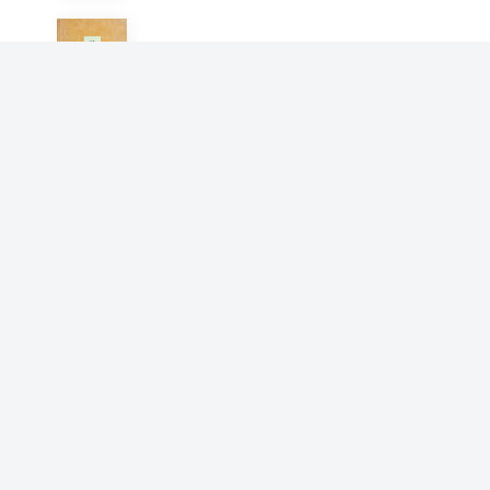
诸法最上王经
阇那崛多
不空羂索咒经
阇那崛多
佛说十二佛名神咒校量功德除
障灭罪经
阇那崛多
佛说一向出生菩萨经
阇那崛多