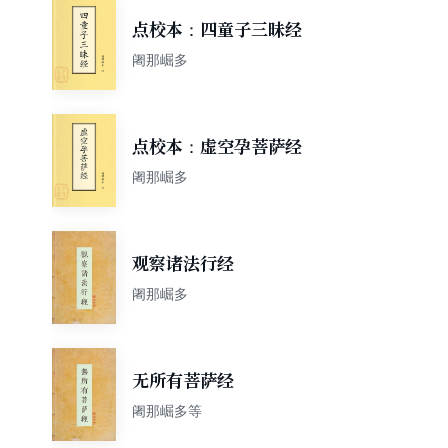
点校本：四童子三昧经
阇那崛多
点校本：虚空孕菩萨经
阇那崛多
观察诸法行经
阇那崛多
无所有菩萨经
阇那崛多等