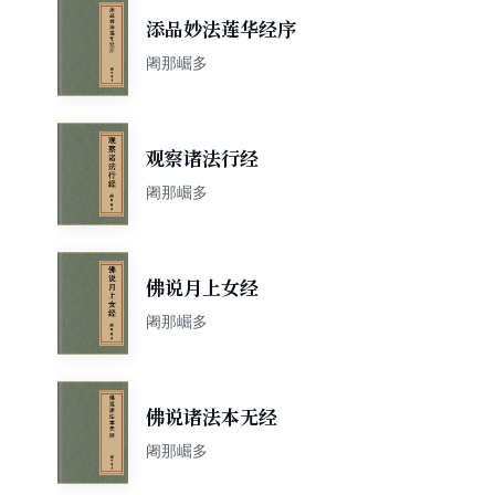
添品妙法莲华经序
阇那崛多
观察诸法行经
阇那崛多
佛说月上女经
阇那崛多
佛说诸法本无经
阇那崛多