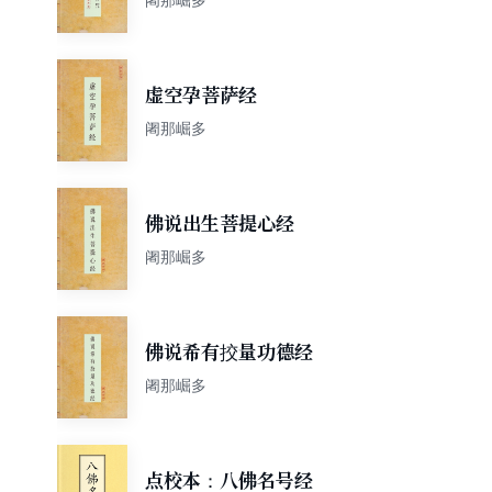
虚空孕菩萨经
阇那崛多
佛说出生菩提心经
阇那崛多
佛说希有挍量功德经
阇那崛多
点校本：八佛名号经