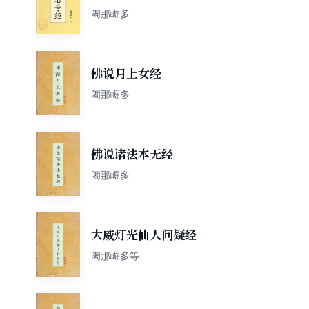
阇那崛多
佛说月上女经
阇那崛多
佛说诸法本无经
阇那崛多
大威灯光仙人问疑经
阇那崛多等