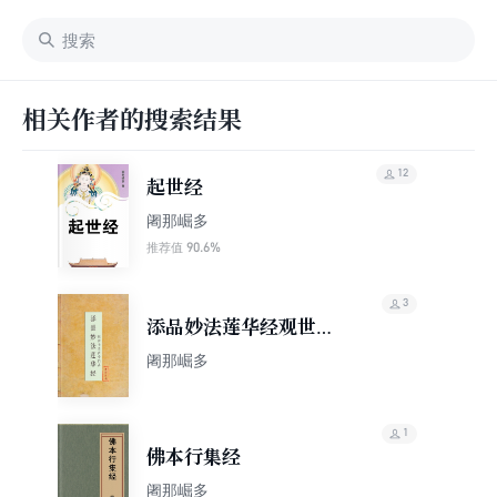
相关作者的搜索结果
12
起世经
阇那崛多
90.6%
推荐值
3
添品妙法莲华经观世音
菩萨普门品
阇那崛多
1
佛本行集经
阇那崛多