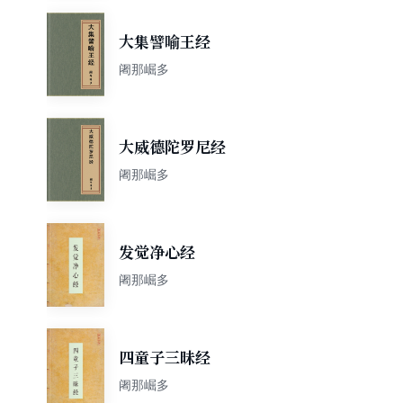
大集譬喻王经
阇那崛多
大威德陀罗尼经
阇那崛多
发觉净心经
阇那崛多
四童子三昧经
阇那崛多