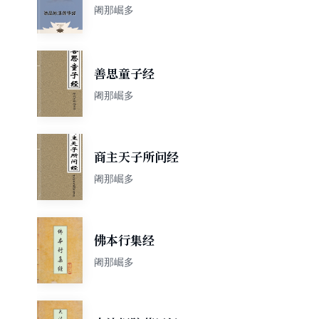
阇那崛多
善思童子经
阇那崛多
商主天子所问经
阇那崛多
佛本行集经
阇那崛多