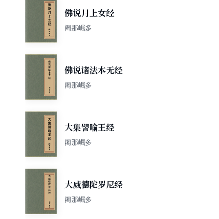
佛说月上女经
阇那崛多
佛说诸法本无经
阇那崛多
大集譬喻王经
阇那崛多
大威德陀罗尼经
阇那崛多