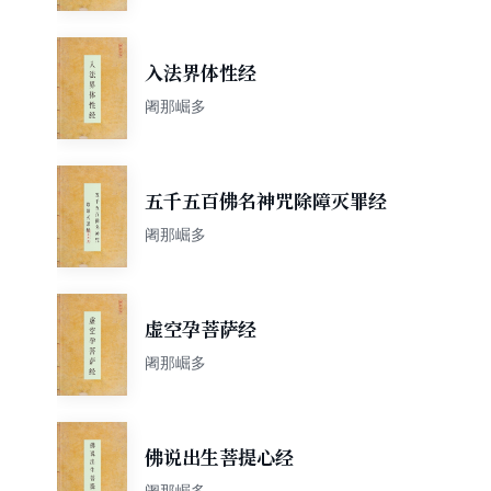
入法界体性经
阇那崛多
五千五百佛名神咒除障灭罪经
阇那崛多
虚空孕菩萨经
阇那崛多
佛说出生菩提心经
阇那崛多