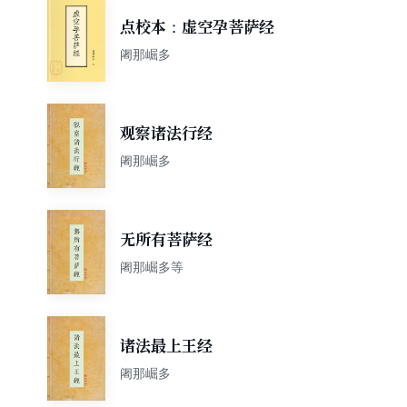
点校本：虚空孕菩萨经
阇那崛多
观察诸法行经
阇那崛多
无所有菩萨经
阇那崛多等
诸法最上王经
阇那崛多