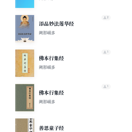
2
添品妙法莲华经
阇那崛多
1
佛本行集经
阇那崛多
1
佛本行集经
阇那崛多
善思童子经