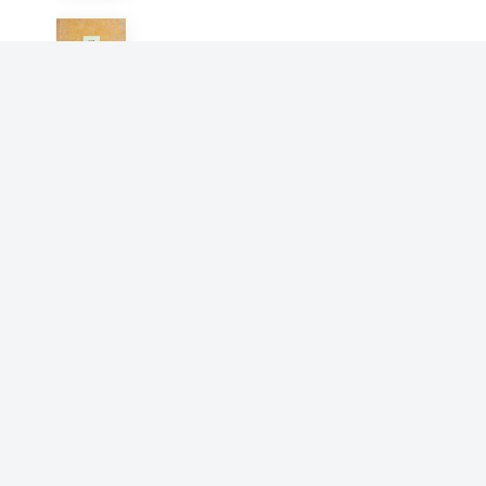
不空羂索咒经
阇那崛多
佛说十二佛名神咒校量功德除
障灭罪经
阇那崛多
佛说一向出生菩萨经
阇那崛多
虚空孕菩萨经[精校本]
阇那崛多