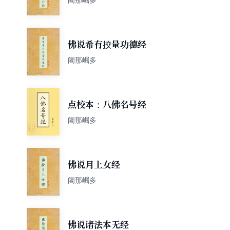
佛说希有挍量功德经
阇那崛多
点校本：八佛名号经
阇那崛多
佛说月上女经
阇那崛多
佛说诸法本无经