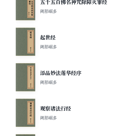
五千五百佛名神咒除障灭罪经
阇那崛多
起世经
阇那崛多
添品妙法莲华经序
阇那崛多
观察诸法行经
阇那崛多