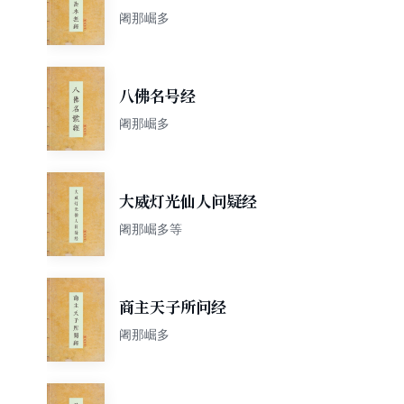
阇那崛多
八佛名号经
阇那崛多
大威灯光仙人问疑经
阇那崛多等
商主天子所问经
阇那崛多