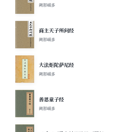
阇那崛多
商主天子所问经
阇那崛多
大法炬陀萨尼经
阇那崛多
善思童子经
阇那崛多