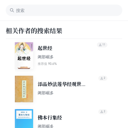
相关作者的搜索结果
11
起世经
阇那崛多
90.6%
推荐值
2
添品妙法莲华经观世音
菩萨普门品
阇那崛多
2
佛本行集经
阇那崛多