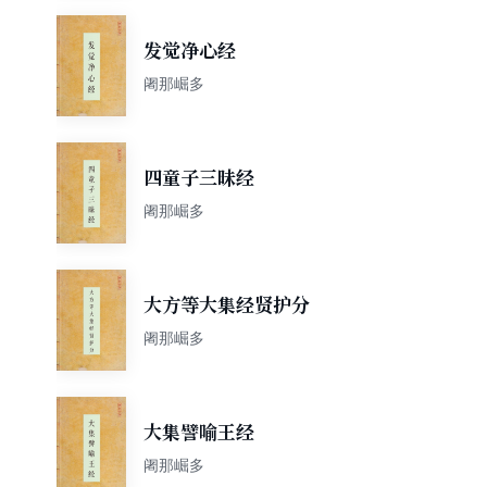
发觉净心经
阇那崛多
四童子三昧经
阇那崛多
大方等大集经贤护分
阇那崛多
大集譬喻王经
阇那崛多