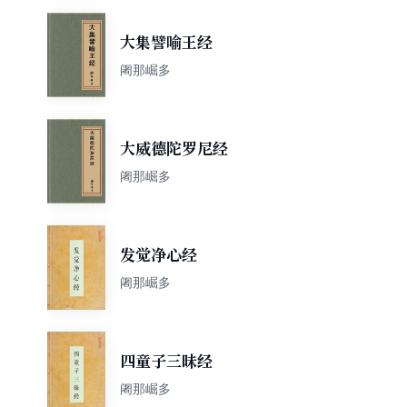
大集譬喻王经
阇那崛多
大威德陀罗尼经
阇那崛多
发觉净心经
阇那崛多
四童子三昧经
阇那崛多