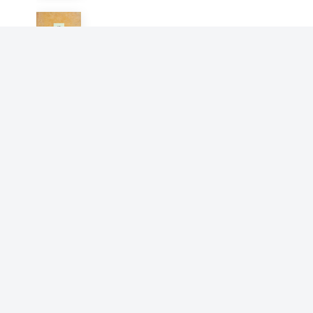
诸法最上王经
阇那崛多
不空羂索咒经
阇那崛多
佛说十二佛名神咒校量功德除
障灭罪经
阇那崛多
佛说一向出生菩萨经
阇那崛多