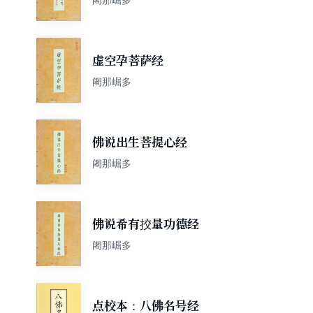
虚空孕菩萨经
阇那崛多
佛说出生菩提心经
阇那崛多
佛说希有挍量功德经
阇那崛多
点校本：八佛名号经