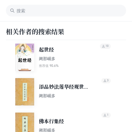
相关作者的搜索结果
10
起世经
阇那崛多
90.6%
推荐值
3
添品妙法莲华经观世音
菩萨普门品
阇那崛多
1
佛本行集经
阇那崛多