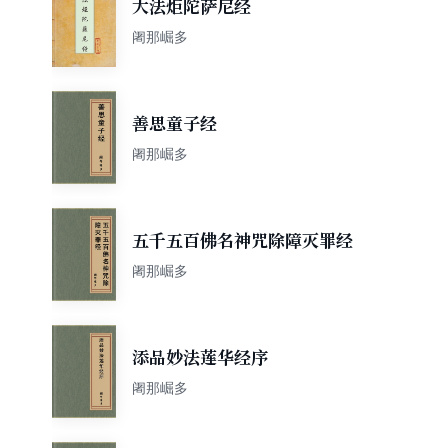
大法炬陀萨尼经
阇那崛多
善思童子经
阇那崛多
五千五百佛名神咒除障灭罪经
阇那崛多
添品妙法莲华经序
阇那崛多