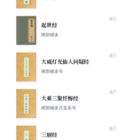
1
起世经
阇那崛多
1
大威灯光仙人问疑经
阇那崛多等
1
大乘三聚忏悔经
阇那崛多共笈多等
1
三厨经