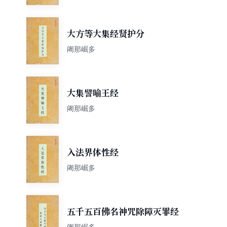
大方等大集经贤护分
阇那崛多
大集譬喻王经
阇那崛多
入法界体性经
阇那崛多
五千五百佛名神咒除障灭罪经
阇那崛多