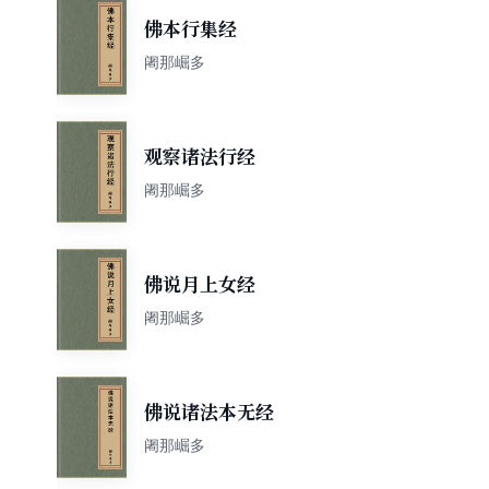
佛本行集经
阇那崛多
观察诸法行经
阇那崛多
佛说月上女经
阇那崛多
佛说诸法本无经
阇那崛多