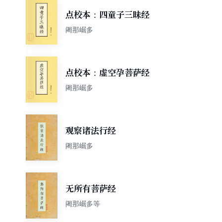
点校本：四童子三昧经
阇那崛多
点校本：虚空孕菩萨经
阇那崛多
观察诸法行经
阇那崛多
无所有菩萨经
阇那崛多等