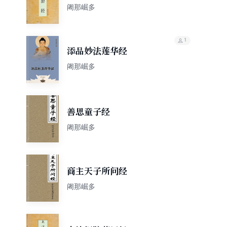
阇那崛多
1
添品妙法莲华经
阇那崛多
善思童子经
阇那崛多
商主天子所问经
阇那崛多