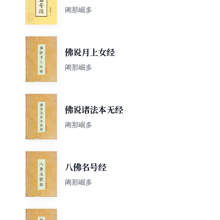
阇那崛多
佛说月上女经
阇那崛多
佛说诸法本无经
阇那崛多
八佛名号经
阇那崛多