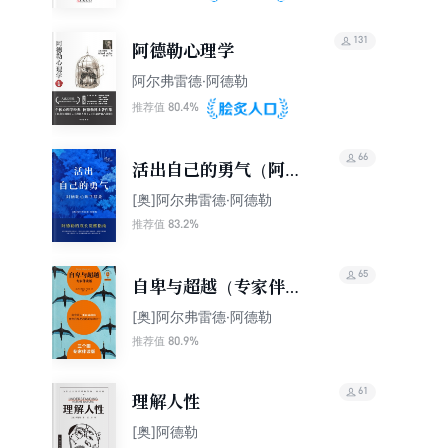
131
阿德勒心理学
阿尔弗雷德·阿德勒
80.4%
推荐值
66
活出自己的勇气（阿德
勒心理学精要）
[奥]阿尔弗雷德·阿德勒
83.2%
推荐值
65
自卑与超越（专家伴读
版）
[奥]阿尔弗雷德·阿德勒
80.9%
推荐值
61
理解人性
[奥]阿德勒