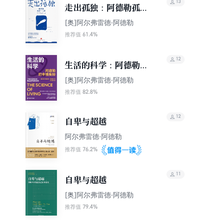
13
走出孤独：阿德勒孤独
十五讲（正版首发）
[奥]阿尔弗雷德·阿德勒
【关系心理学家胡慎之
61.4%
推荐值
编译！学会化解孤独与
社交的冲突，轻松应对
12
生活的科学：阿德勒的
复杂人事）
幸福奥秘
[奥]阿尔弗雷德·阿德勒
82.8%
推荐值
12
自卑与超越
阿尔弗雷德·阿德勒
76.2%
推荐值
11
自卑与超越
[奥]阿尔弗雷德·阿德勒
79.4%
推荐值