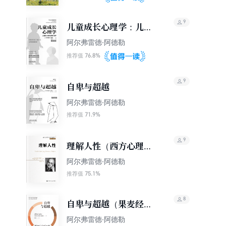
9
儿童成长心理学：儿童
的人格形成及其培养
阿尔弗雷德·阿德勒
76.8%
推荐值
9
自卑与超越
阿尔弗雷德·阿德勒
71.9%
推荐值
9
理解人性（西方心理学
大师经典译丛）
阿尔弗雷德·阿德勒
75.1%
推荐值
8
自卑与超越（果麦经
典）
阿尔弗雷德·阿德勒