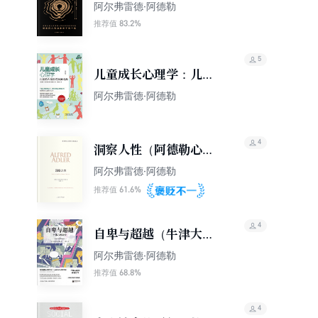
阿尔弗雷德·阿德勒
83.2%
推荐值
5
儿童成长心理学：儿童
的人格形成及其培养
阿尔弗雷德·阿德勒
（修订版）
4
洞察人性（阿德勒心理
学经典）
阿尔弗雷德·阿德勒
61.6%
推荐值
4
自卑与超越（牛津大学
出版社未删减典藏版）
阿尔弗雷德·阿德勒
68.8%
推荐值
4