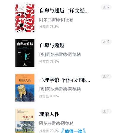
10
自卑与超越（译文经
典）
阿尔弗雷德·阿德勒
78.3%
推荐值
10
自卑与超越
[奥]阿尔弗雷德·阿德勒
79.6%
推荐值
10
心理学馆·个体心理系
列：理解人性（全彩插
[奥]阿尔弗雷德·阿德勒
图版）
83.0%
推荐值
10
理解人性
阿尔弗雷德·阿德勒
70.6%
推荐值