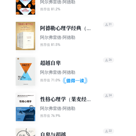
版）
阿尔弗雷德·阿德勒
81.2%
推荐值
31
阿德勒心理学经典（套
装共4册）
阿尔弗雷德·阿德勒
81.5%
推荐值
26
超越自卑
阿尔弗雷德·阿德勒
71.0%
推荐值
24
性格心理学（果麦经
典）
阿尔弗雷德·阿德勒
76.9%
推荐值
22
自卑与超越