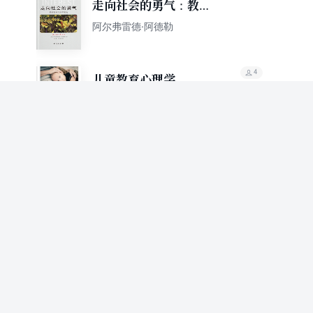
走向社会的勇气：教你
如何与世界相处
阿尔弗雷德·阿德勒
4
儿童教育心理学
阿尔弗雷德·阿德勒
71.5%
推荐值
3
自卑与超越
[奥]阿弗雷德.阿德勒
3
儿童教育心理学
阿尔弗雷德·阿德勒
75.1%
推荐值