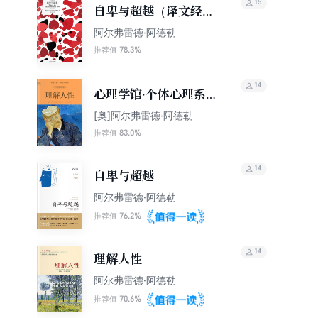
15
自卑与超越（译文经
典）
阿尔弗雷德·阿德勒
78.3%
推荐值
14
心理学馆·个体心理系
列：理解人性（全彩插
[奥]阿尔弗雷德·阿德勒
图版）
83.0%
推荐值
14
自卑与超越
阿尔弗雷德·阿德勒
76.2%
推荐值
14
理解人性
阿尔弗雷德·阿德勒
70.6%
推荐值