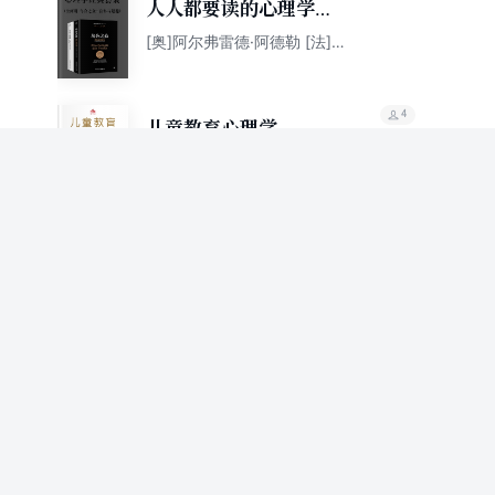
人人都要读的心理学经
典套装（全两册 乌合之
[奥]阿尔弗雷德·阿德勒 [法]
古斯塔夫·勒庞
众+自卑与超越）
4
儿童教育心理学
阿尔弗雷德·阿德勒
79.9%
推荐值
4
理解人性（西方心理学
大师经典译丛）
阿尔弗雷德·阿德勒
75.1%
推荐值
4
自卑与超越
[奥]阿尔弗雷德·阿德勒
79.6%
推荐值