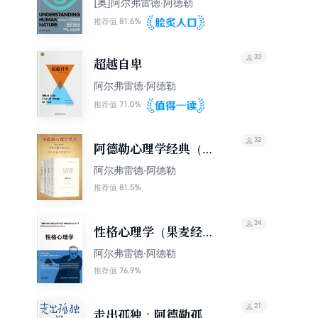
[奥]阿尔弗雷德·阿德勒
81.6%
推荐值
33
超越自卑
阿尔弗雷德·阿德勒
71.0%
推荐值
32
阿德勒心理学经典（套
装共4册）
阿尔弗雷德·阿德勒
81.5%
推荐值
24
性格心理学（果麦经
典）
阿尔弗雷德·阿德勒
76.9%
推荐值
21
走出孤独：阿德勒孤独