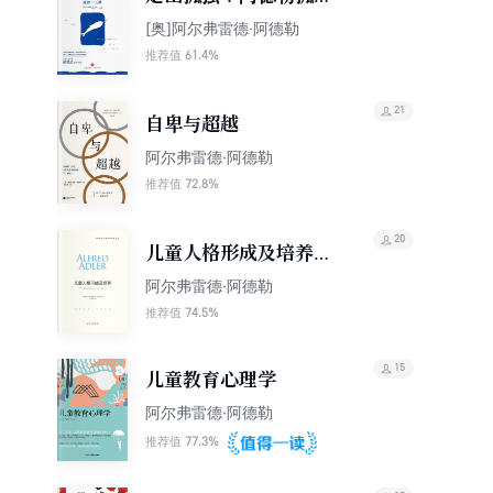
十五讲（正版首发）
[奥]阿尔弗雷德·阿德勒
【关系心理学家胡慎之
61.4%
推荐值
编译！学会化解孤独与
社交的冲突，轻松应对
21
自卑与超越
复杂人事）
阿尔弗雷德·阿德勒
72.8%
推荐值
20
儿童人格形成及培养
（阿德勒心理学经典）
阿尔弗雷德·阿德勒
74.5%
推荐值
15
儿童教育心理学
阿尔弗雷德·阿德勒
77.3%
推荐值