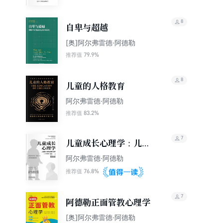
8
自卑与超越
[奥]阿尔弗雷德·阿德勒
79.9%
推荐值
8
儿童的人格教育
阿尔弗雷德·阿德勒
83.2%
推荐值
7
儿童成长心理学：儿童
的人格形成及其培养
阿尔弗雷德·阿德勒
76.8%
推荐值
7
阿德勒正面管教心理学
[奥]阿尔弗雷德·阿德勒