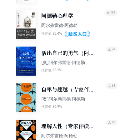
160
阿德勒心理学
阿尔弗雷德·阿德勒
80.4%
推荐值
73
活出自己的勇气（阿德
勒心理学精要）
[奥]阿尔弗雷德·阿德勒
83.2%
推荐值
63
自卑与超越（专家伴读
版）
[奥]阿尔弗雷德·阿德勒
80.9%
推荐值
62
理解人性（专家伴读
版）
阿尔弗雷德·阿德勒