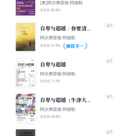
幸福奥秘
[奥]阿尔弗雷德·阿德勒
82.8%
推荐值
6
自卑与超越：你要清楚
自己应该怎样过好这一
阿尔弗雷德·阿德勒
生
67.9%
推荐值
5
自卑与超越
阿尔弗雷德·阿德勒
71.9%
推荐值
5
自卑与超越（牛津大学
出版社未删减典藏版）
阿尔弗雷德·阿德勒
68.8%
推荐值
5