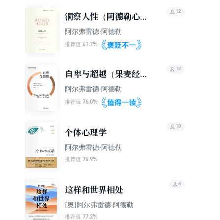
12
洞察人性（阿德勒心理
学经典）
阿尔弗雷德·阿德勒
61.7%
推荐值
12
自卑与超越（果麦经
典）
阿尔弗雷德·阿德勒
76.0%
推荐值
10
个体心理学
阿尔弗雷德·阿德勒
76.9%
推荐值
8
这样和世界相处
[奥]阿尔弗雷德·阿德勒
77.2%
推荐值