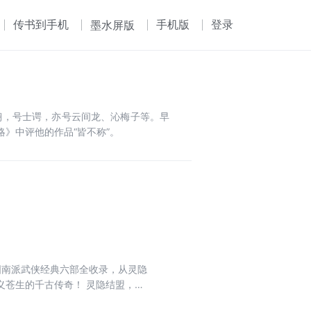
传书到手机
手机版
登录
墨水屏版
云翔，号士谔，亦号云间龙、沁梅子等。早
》中评他的作品“皆不称”。
国南派武侠经典六部全收录，从灵隐
义苍生的千古传奇！ 灵隐结盟，八
子肆虐宫廷，皇权争斗暗流汹涌，