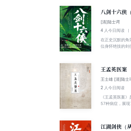
侠士以身抗权，
辈侠名渐隐，后
八剑十六侠
脉生生不息。 
[清]陆士谔
4
人今日阅读
在正史沉默的角
位身怀绝技的剑
著，巧妙地将真
笔法，将您带入
煎熬，共同织就
王孟英医案
王士雄 [清]陆士
2
人今日阅读
《王孟英医案》
57种病症，展
师不可或缺的宝
江湖剑侠（从