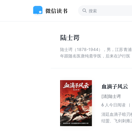
陆士谔
陆士谔（1878-1944），男，江
年跟随名医唐纯斋学医，后来在沪行医
血滴子风云
[清]陆士谔
6
人今日阅读
清廷血滴子暗刃
结盟、飞剑刺雍
侠聚义，吕四娘