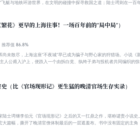
翅”飞艇与地铁环游世界，在文明的碰撞中探寻救国之道；陆士谔则在一百
同时，许指严用瑰丽笔触描绘出一个由“电”主宰的全新文明，而陆士谔的
水浒英雄的故事引向了前所未有的奇幻之路。这四部奇书，是晚清文人于
现实，有的仍闪耀着超越时代的智慧光芒。
繁花》更早的上海往事！一场百年前的“局中局”）
86.8%
推荐值
晖尚未散尽，上海这座“不夜城”早已成为骗子与野心家的狩猎场。小说《
，主人公甫入沪上，便跌入一个由拆白党、纨绔子弟与投机者共同编织的
偶遇都是蓄谋已久的算计。作者陆士谔以其惊人的洞察力，将赌场的喧嚣
一炉，构成一场波谲云诡的“局中局”。翻开本书，您将走进那个比《繁花
性欲望如何上演一出永不落幕的暗黑戏剧。
密史（比《官场现形记》更生猛的晚清官场生存实录）
家陆士谔继李伯元《官场现形记》之后的又一扛鼎之作，堪称谴责小说史上
宏大篇幅，撕开了晚清官僚体制最后的一层遮羞布。书中没有固定的主角
差使的无耻胥吏，到草菅人命的昏庸知县；从利欲熏心、当堂羞辱秀才的
而辛辣的笔触，揭露了官场中“伸手”要钱的潜规则与种种光怪陆离的丑态