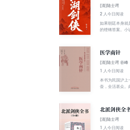
[清]陆士谔
2
人今日阅读
如果朝廷本身就
的铿锵答案。小
冤的世道，幸存
热血沸腾的武侠
——那是刻在骨
医学南针
[清]陆士谔 谷峰
1
人今日阅读
本书为民国沪上
壶，全活甚众。
作者简介：谷峰
北派剑侠全
[清]陆士谔
1
人今日阅读