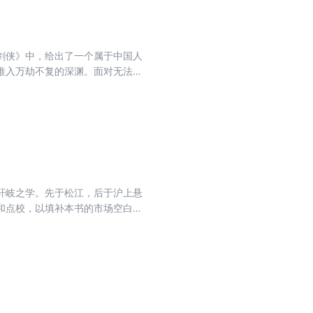
剑侠》中，给出了一个属于中国人
推入万劫不复的深渊。面对无法申
绝境中野蛮生长。这不仅仅是一部
人对“侠客”始终怀有特殊情感
轩岐之学。先于松江，后于沪上悬
和点校，以填补本书的市场空白。
与“中国古医籍丛书”整理工作。