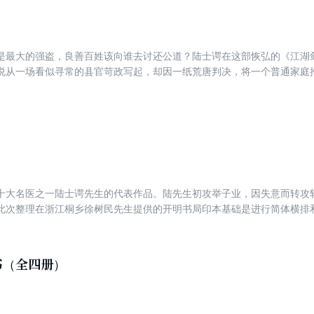
是最大的强盗，良善百姓该向谁去讨还公道？陆士谔在这部恢弘的《江湖
说从一场看似寻常的县官苛政写起，却因一纸荒唐判决，将一个普通家庭
者被迫遁入江湖，在正邪交织的灰色地带，亲眼见证了“侠义精神”如何在
传奇，更是一把解剖中国传统社会的思想利刃。翻开它，你会理解为何中国
血里对公平最朴素的渴望。
十大名医之一陆士谔先生的代表作品。陆先生初攻举子业，因失意而转攻
此次整理在浙江桐乡徐树民先生提供的开明书局印本基础是进行简体横排
，辽宁中医药大学基础医学院副教授，从事中医药文献整理与挖掘工作，参
书（全四册）