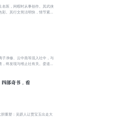
上名医，闲暇时从事创作。其武侠
色彩。其行文简洁明快，情节紧
滴子净修、云中燕等混入社中，与
查，终发现与维止社有关。娄道人
正帝。雍正复位后清算逆党，却对
后派兵缉拿，甘凤池仗剑遁走。当
山能否长治久安？
。四部奇书，看
大胆重塑：吴趼人让贾宝玉出走大