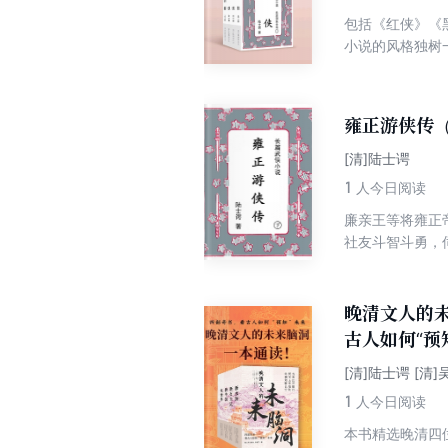
包括《红侠》《
小说的风格独树
凑，悬念丰富，
雍正游侠传
[清]陆士谔
1
人今日阅读
廉亲王等将雍正
社友斗智斗勇，
指点云中燕兄弟
功臣渐生猜忌，
雍正帝着力稳固
晚清文人的
古人如何“预
[清]陆士谔 [清
1
人今日阅读
本书精选晚清四