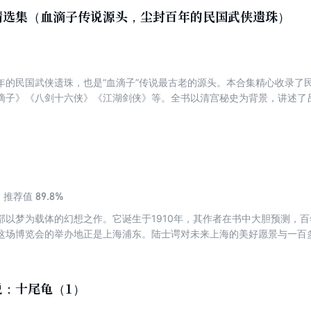
德沦丧的显微镜像，读来令人拍案，更引人深思。
精选集（血滴子传说源头，尘封百年的民国武侠遗珠）
年的民国武侠遗珠，也是“血滴子”传说最古老的源头。本合集精心收录了
滴子》《八剑十六侠》《江湖剑侠》等。全书以清宫秘史为背景，讲述了
行侠仗义，与朝廷暗杀组织血滴子之间斗智斗勇的传奇故事。书中不仅充
，更处处透露着旧派文人笔下的古典韵味。如果您热爱还珠楼主的天马行
人的民国武侠开山之作，将带您寻根溯源，领略最原汁原味的中国剑侠风
89.8%
推荐值
部以梦为载体的幻想之作。它诞生于1910年，其作者在书中大胆预测，
这场博览会的举办地正是上海浦东。陆士谔对未来上海的美好愿景与一百
新中国成立后的繁荣景象。。一百年的沧海桑田，改变了太多的东西。站
国家的变化，那大抵会被当成痴人呓语。陆士谔的《新中国》，就是这样
说：十尾龟（1）