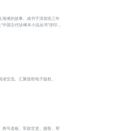
上海滩的故事。成书于清宣统三年
社“中国古代珍稀本小说丛书”排印
板、军政官吏、掮客、帮闲、骗
初期种种社会现象，在今天看来仍
阅读交流。汇聚授权电子版权。
、商号老板、军政官吏、掮客、帮