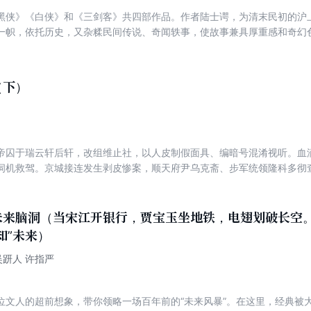
黑侠》《白侠》和《三剑客》共四部作品。作者陆士谔，为清末民初的沪
一帜，依托历史，又杂糅民间传说、奇闻轶事，使故事兼具厚重感和奇幻
让读者欲罢不能。
（下）
帝囚于瑞云轩后轩，改组维止社，以人皮制假面具、编暗号混淆视听。血
伺机救驾。京城接连发生剥皮惨案，顺天府尹乌克斋、步军统领隆科多彻
找到逆党据点，怡亲王与隆科多率军围捕，擒获廉亲王等，从皇陵迎回雍
田文镜参倒隆科多。江南大侠甘凤池与张云如联结，欲图反清，李卫察觉
统治时，甘凤池的金龙剑影与潜藏的反清势力仍在暗处窥伺。未知大清江
未来脑洞（当宋江开银行，贾宝玉坐地铁，电翅划破长空
知”未来）
]吴趼人 许指严
位文人的超前想象，带你领略一场百年前的“未来风暴”。在这里，经典被