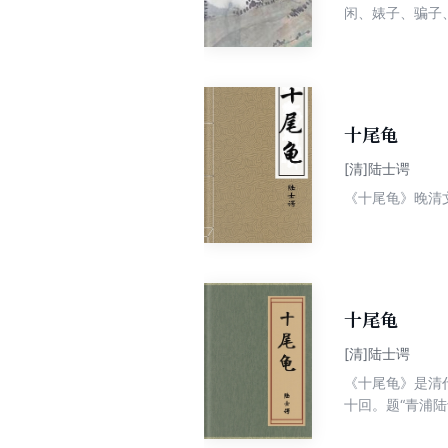
闲、婊子、骗子
颇有认识价值。
十尾龟
[清]陆士谔
《十尾龟》晚清
十尾龟
[清]陆士谔
《十尾龟》是清
十回。题“青浦陆