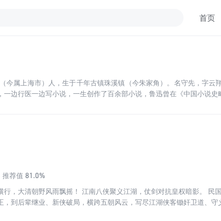
首页
苏青浦（今属上海市）人，生于千年古镇珠溪镇（今朱家角）。名守先，字
，一边行医一边写小说，一生创作了百余部小说，鲁迅曾在《中国小说史略
81.0%
推荐值
横行，大清朝野风雨飘摇！ 江南八侠聚义江湖，仗剑对抗皇权暗影。 民
正，到后辈继业、新侠破局，横跨五朝风云，写尽江湖侠客锄奸卫道、守
、甘凤池、白泰官等绝世剑客行走世间，锄恶霸、诛邪僧、济苍生；血滴