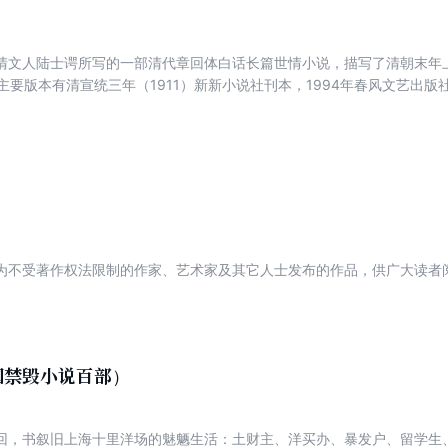
清文人陆士谔所写的一部清代章回体白话长篇世情小说，描写了清朝末年
存主要版本有清宣统三年（1911）新新小说社刊本，1994年春风文艺出版
旧上海十里洋场的浮华生活：土财主、洋买办、暴发户、留学生、商号老
太……把这许多人投入到乌烟瘴气的旋涡里，揭示了当年由封闭步入开放
。
为不受著作权法限制的作家、艺术家及其它人士发布的作品，供广大读者
国禁毁小说百部）
回，书叙旧上海十里洋场的魅魉生活：土财主、洋买办、暴发户、留学生