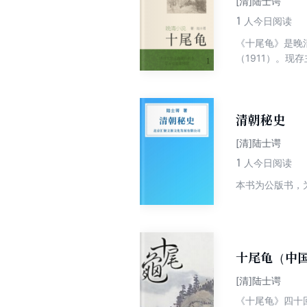
[清]陆士谔
1
人今日阅读
《十尾龟》是晚
（1911）。现
本。书中叙述了
子、小姐、姨太
然很有现实意义
清朝秘史
[清]陆士谔
1
人今日阅读
本书为公版书，
十尾龟（中
[清]陆士谔
《十尾龟》四十