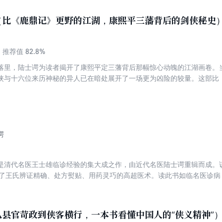
上演千古名场面飞剑刺雍正，震动帝阙朝野；风波既定，七剑三奇闯荡秘
辈小剑侠接续薪火，承侠义初心、续江湖风骨；直至道光年间，新侠入局
（比《鹿鼎记》更野的江湖，康熙平三藩背后的剑侠秘史
一卷血滴风云，半部江南侠史。纵观五代江湖更迭，看八侠一脉，以青锋破
82.8%
推荐值
落里，陆士谔为读者揭开了康熙平定三藩背后那幅惊心动魄的江湖画卷。
侠与十六位来历神秘的异人已在暗处展开了一场更为凶险的较量。这部比
实历史人物与虚构侠客融为一体，既有庙堂之上的权谋博弈，更有江湖深
一个剑光霍霍、奇人辈出的世界，在那里，每一次出手都可能改变历史走
一幅比正史更加鲜活的江湖秘史长卷。
谔
是清代名医王士雄临诊经验的集大成之作，由近代名医陆士谔重辑而成。该
现了王氏辨证精确、处方熨贴、用药灵巧的高超医术。读此书如临名医诊病
贵资料。
县官苛政到侠客横行，一本书看懂中国人的“侠义精神”