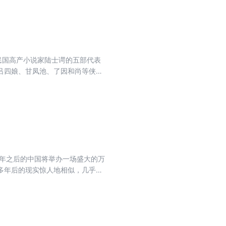
民国高产小说家陆士谔的五部代表
吕四娘、甘凤池、了因和尚等侠客
满了飞剑取首级的奇幻想象与密室
空或金庸笔下的江湖豪情，那么这
采。
百年之后的中国将举办一场盛大的万
多年后的现实惊人地相似，几乎如
在清末民初的时间当口，如果对那
一段呓语吧，但谁能想到呓语却成