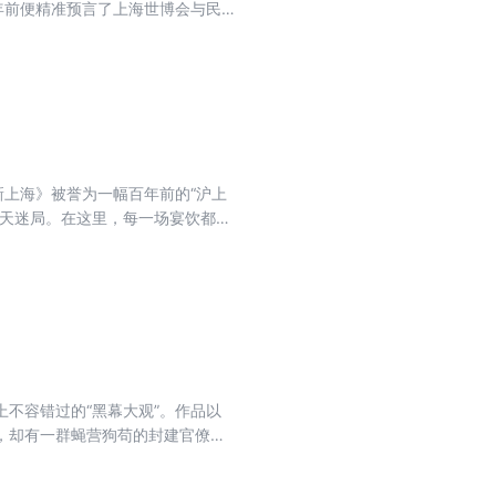
年前便精准预言了上海世博会与民
另一部奇作更让宋江在梁山泊办银
困顿中对未来的深情眺望，他们的
新上海》被誉为一幅百年前的“沪上
惊天迷局。在这里，每一场宴饮都暗
、妓院的悲凉、官场的腐败与商界
》更早、也更野性的上海，看透繁
不容错过的“黑幕大观”。作品以
，却有一群蝇营狗苟的封建官僚轮
酷吏，到卖官鬻爵、幕后交易的道
。这不仅是一部小说，更是一幅晚