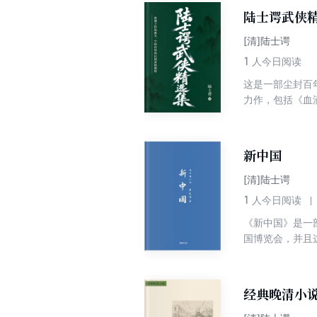
清政治腐烂、道
陆士谔武侠
[清]陆士谔
1
人今日阅读
这是一部尘封百
力作，包括《血
为了反清复明、
夺宝的悬疑惊悚
部影响了无数后
新中国
[清]陆士谔
1
人今日阅读
《新中国》是一
国博览会，并且
同他亲身目睹了
时的国人说今日
真了呢。
经典晚清小