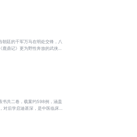
境、屡破奇案，扫尽江湖魍魉；前
，镖路涉险、京城破局，让百年侠
）
血影，以侠义镇乱世！
当朝廷的千军万马在明处交锋，八
《鹿鼎记》更为野性奔放的武侠巨
处的快意恩仇。作者以行云流水的
向，每一次抉择都在忠义与私情间
书共二卷，载案约598例，涵盖
，对后学启迪甚深，是中医临床医
）