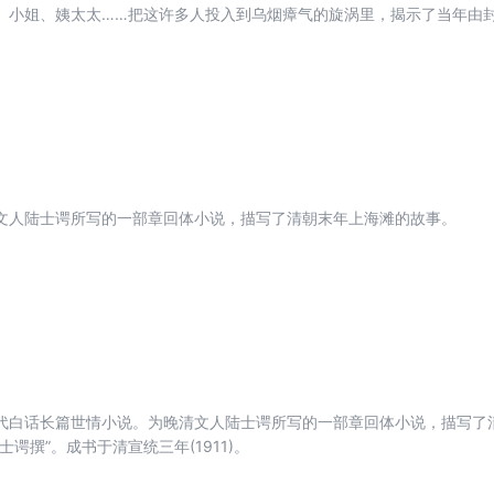
、小姐、姨太太……把这许多人投入到乌烟瘴气的旋涡里，揭示了当年由
文人陆士谔所写的一部章回体小说，描写了清朝末年上海滩的故事。
代白话长篇世情小说。为晚清文人陆士谔所写的一部章回体小说，描写了
士谔撰”。成书于清宣统三年(1911)。