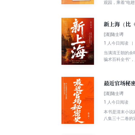
观园，乘着“电
族复兴的壮景。
行、兴实业，将
想象，有的已成
新上海（比《
[清]陆士谔
1
人今日阅读
当满清王朝的余
骗术百科全书”
藏机锋，每一次
的尔虞我诈熔于
华皮囊之下，人
最近官场秘
[清]陆士谔
1
人今日阅读
本书是清末小说
八集三十二卷的
番登场：从钻营
台。作者以冷峻