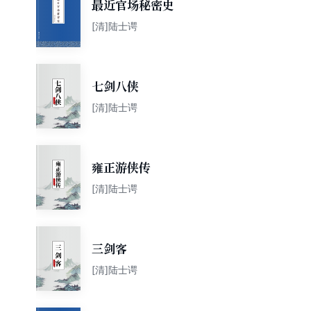
最近官场秘密史
[清]陆士谔
七剑八侠
[清]陆士谔
雍正游侠传
[清]陆士谔
三剑客
[清]陆士谔