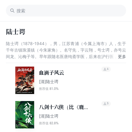
陆士谔
陆士谔（1878-1944），男，江苏青浦（今属上海市）人，生于
千年古镇珠溪镇（今朱家角）。名守先，字云翔，号士谔，亦号云
间龙、沁梅子等。早年跟随名医唐纯斋学医，后来在沪行医，一边
行医一边写小说，一生创作了百余部小说，鲁迅曾在《中国小说史
略》中评他的作品“皆不称”。
6
血滴子风云
[清]陆士谔
81.0%
推荐值
5
八剑十六侠（比《鹿鼎
记》更野的江湖，康熙
[清]陆士谔
平三藩背后的剑侠秘
82.8%
推荐值
史）