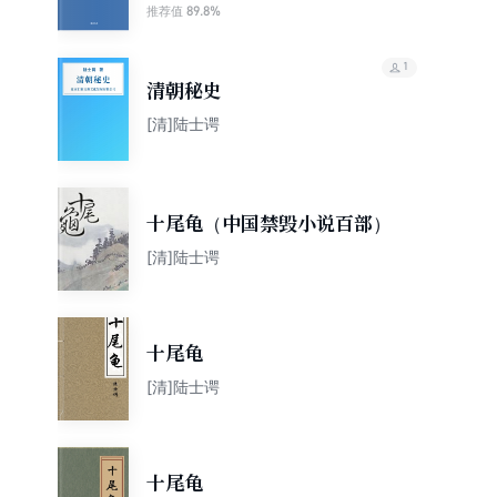
89.8%
推荐值
1
清朝秘史
[清]陆士谔
十尾龟（中国禁毁小说百部）
[清]陆士谔
十尾龟
[清]陆士谔
十尾龟