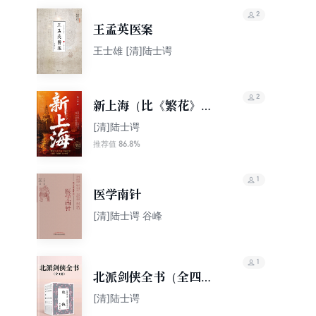
2
王孟英医案
王士雄 [清]陆士谔
2
新上海（比《繁花》更
早的上海往事！一场百
[清]陆士谔
年前的“局中局”）
86.8%
推荐值
1
医学南针
[清]陆士谔 谷峰
1
北派剑侠全书（全四
册）
[清]陆士谔