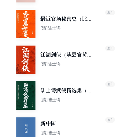
1
最近官场秘密史（比
《官场现形记》更生猛
[清]陆士谔
的晚清官场生存实录）
1
江湖剑侠（从县官苛政
到侠客横行，一本书看
[清]陆士谔
懂中国人的“侠义精
神”）
1
陆士谔武侠精选集（血
滴子传说源头，尘封百
[清]陆士谔
年的民国武侠遗珠）
1
新中国
[清]陆士谔