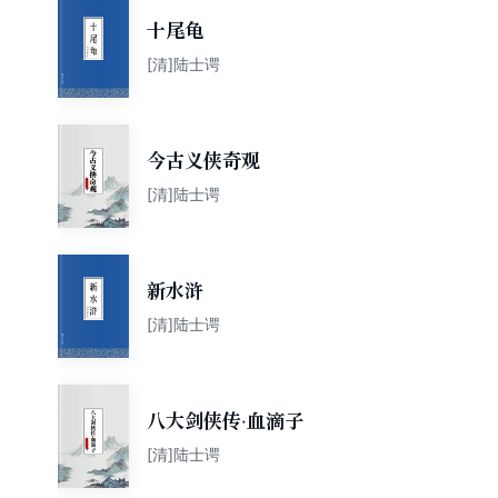
十尾龟
[清]陆士谔
今古义侠奇观
[清]陆士谔
新水浒
[清]陆士谔
八大剑侠传·血滴子
[清]陆士谔