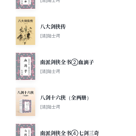
[清]陆士谔
八大剑侠传
[清]陆士谔
南派剑侠全书②血滴子
[清]陆士谔
八剑十六侠（全两册）
[清]陆士谔
南派剑侠全书④七剑三奇