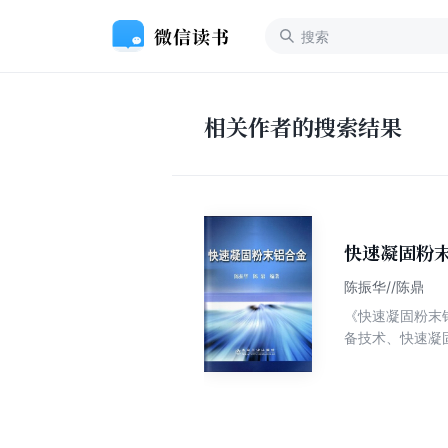
相关作者的搜索结果
快速凝固粉
陈振华//陈鼎
《快速凝固粉末
备技术、快速凝
铝合金应用等。
供从事粉末冶金
学用书或参考书