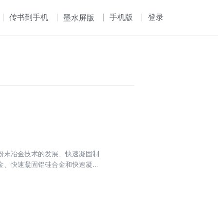
传书到手机
手机版
登录
墨水屏版
粉末冶金技术的发展、快速凝固制
金、快速凝固铝硅合金和快速凝固
强的实用价值和理论参考价值，可
冶金、金属材料等专业研究生的教