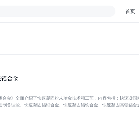
首页
末铝合金
铝合金》全面介绍了快速凝固粉末冶金技术和工艺，内容包括：快速凝固
固制备理论、快速凝固铝锂合金、快速凝固铝铁合金、快速凝固高强铝合
《快速凝固粉末铝合金》内容新颖、信息量大，理论与实践兼顾，具有很
、铸造冶金、材料、机械等领域的工程技术人员参考，特别适合作为粉末
。