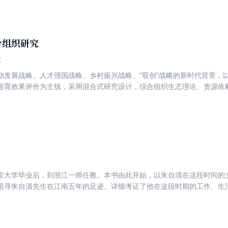
品的版本问题。另外还收录了文化节名人为徐志摩所献的挽联。全书都在
台组织研究
萍
动发展战略、人才强国战略、乡村振兴战略、“双创”战略的新时代背景，
培育效果评价为主线，采用混合式研究设计，综合组织生态理论、资源依
孵化平台组织与创客资本，构建了创业孵化平台组织竞争力的结构、生成
良好的平台组织竞争力测量工具。另一方面，创新性地构建了创业孵化平
其培育进程和政策实施效果展开评价。研究成果对平台组织理论体系形成
培育创新创业人才提供了前瞻性政策建议。
京大学毕业后，到浙江一师任教。本书由此开始，以朱自清在这段时间的
追寻朱自清先生在江南五年的足迹。详细考证了他在这段时期的工作、生
师、扬州省立八中、上海中国公学、春晖中学等校任职的经历，以及在台
趣相投的朋友，是他投身教育界的开始，也是他文学创作的起点，在其人