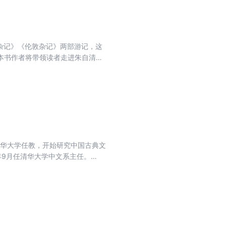
游杂记》《伦敦杂记》两部游记，这
本书作者将带领读者走进朱自清时
清先生游学欧洲的足迹。以朱自清
时期的学习、游历、交友以及心路
览，在欧洲大陆上两个月的游历等
到清华大学任教，开始研究中国古典文
年9月任清华大学中文系主任。
清华大学中文系主任。直至1948年
，为我们详细讲解了朱自清在清华