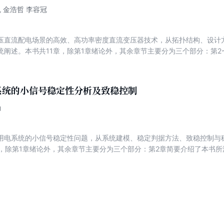
凯 金浩哲 李容冠
压直流配电场景的高效、高功率密度直流变压器技术，从拓扑结构、设计
统阐述。本书共11章，除第1章绪论外，其余章节主要分为三个部分：第2
的改进拓扑结构、工作原理、参数设计方法与控制策略，探索了直流变压
升方法；第7~9章探讨了面向宽电压运行场景的基于高频链路结构的直流
法与控制策略；第10、11章则针对典型中压配电场合，重点讨论了直流
系统的小信号稳定性分析及致稳控制
的优化设计方法。
涵
用电系统的小信号稳定性问题，从系统建模、稳定判据方法、致稳控制与
章，除第1章绪论外，其余章节主要分为三个部分：第2章简要介绍了本书
CDC 变换器和电压源换流器在不同控制方式下的闭环小信号等效模型；第
统的小信号建模与稳定分析方法，同时提出了多种稳定判据及其应用方法；
稳定设计，重点讨论了恒功率负载的输入阻抗重塑方法，以及电压源换流