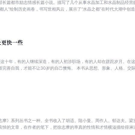
部长篇都市励志情感长篇小说。描写了几个从事水晶加工和水晶制品经营
晶都人”绘制历史画卷，书写世相风云，展示了“水晶之都”在时代大潮中创造
歌哭，从文学维度上，对芸芸众生的生存法则，做了全新解读和深刻表达
长更快一些
岁的这十年，有的人继续深造，有的人初涉职场，有的人却在蹉跎岁月。在
让30岁的自己懊悔。 本书从思想、形象、人格、交际、沟通、耐力、职场等各个方面给
人诸多建议。请记住这样一句话：20岁的付出，将决定你30岁以后的生活
志摩》系列丛书之一种。全书收入了胡适、陆小曼、周作人、郁达夫、梁
哀悼的文章，在作者的笔下，把徐志摩的率真的性情和才情横溢描绘得淋
时还收入了当今徐志摩仰慕者和研究者的怀念徐志摩的佳作，有的是怀念