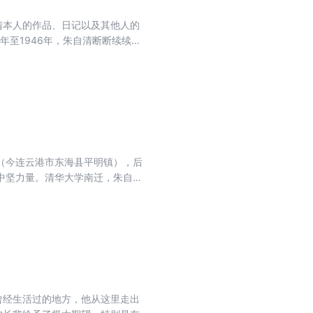
清本人的作品、日记以及其他人的
年至1946年，朱自清断断续续在
陶、李公朴参加成都反法西斯的火
舒、谢文炳、吕叔湘诸先生相聚，
朱自清在这一时期的生活轨迹。
（今连云港市东海县平明镇），后
中坚力量。清华大学南迁，朱自清
的教学生活、创作研究、师友之
自清，加深对他的了解和认识。
曾经生活过的地方，他从这里走出