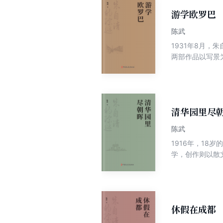
游学欧罗巴
陈武
1931年8月
两部作品以写景
代的欧洲，让今
在这段时间的游
历程。主要包括
经历，对朱自清
清华园里尽
陈武
1916年，18
学，创作则以散
1937年抗日战
8月12日病逝
大学的教学、创
休假在成都