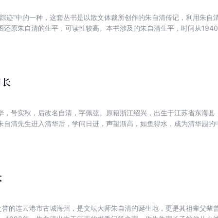
的踪迹”中的一种，这套丛书是以散文体裁所创作的朱自清传记，利用朱自
图还原朱自清的生平，可读性较高。本书涉及的朱自清生平，时间从1940
年窘迫而快乐的时光。那时成都的抗日救亡活动如火如荼，朱自清与叶圣
大游行，到成都的大、中学讲演，还常常与巴金、李劫人、叶圣陶、徐仲
探疑义，或讨论时事，共商文运。全书引证丰富，推论合理，大致还原了
月长
华，号实秋，后改名自清，字佩弦。原籍浙江绍兴，出生于江苏省东海县
朱自清先生进入清华后，学问日进，声望渐高，如鱼得水，成为清华园的
长达九年的西南联大教学生涯。本书重点介绍了朱自清先生在西南联大时
穷困挣扎、思想信念等。读者可以跟随作者的笔触，走近文学巨人——朱
大
”之誉的连云港市古城海州，是文坛大师朱自清的诞生地，更是其祖辈父辈