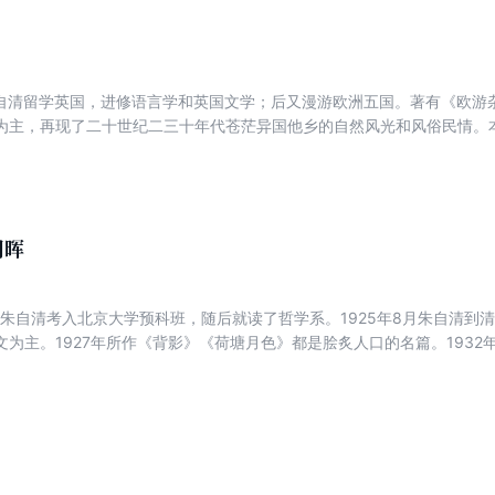
，朱自清留学英国，进修语言学和英国文学；后又漫游欧洲五国。著有《欧
为主，再现了二十世纪二三十年代苍茫异国他乡的自然风光和风俗民情。
天的人们对历史、自然、世界有更多的了解。本书以散文体裁，追寻朱自
学路线为切入口，综合文本研究、资料旁证等手段，详细考证了他在这段
自哈尔滨、西伯利亚到西欧路上见闻，在英国数月的学习、大学旁听、游
的行迹考察主要基于朱自清次创作的日记、欧游杂记、伦敦杂记。
朝晖
岁的朱自清考入北京大学预科班，随后就读了哲学系。1925年8月朱自清
文为主。1927年所作《背影》《荷塘月色》都是脍炙人口的名篇。1932
争爆发，随校南迁至昆明，任西南联大教授。1946年由昆明返回北京，任
，朱自清在清华大学度过了他最后的日子。本书作者采用随笔、漫评的形式
作及生活的方方面面。