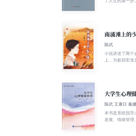
了人生的第一步
学业上，朱自清
的朱自清，不顾
却让他赢得了被
与海州的不解之
南浦滩上的
陈武
小说讲述了两个
上，为新四军淮
女小唤一家。在
赶要奔跑，解救
和坚韧、顽强、
大学生心理
陈武 王康日 秦
本书是系统指导
发展、情绪管理
习目标”“心理小
题，并提供具体