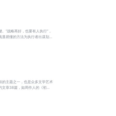
。
。“战略再好，也要有人执行”，
浅显易懂的方法为执行者出谋划
事半功倍，赢得上上下下的好评，
恒的主题之一，也是众多文学艺术
的文章38篇，如周作人的《初
。本书择选这些经典作品，给读者