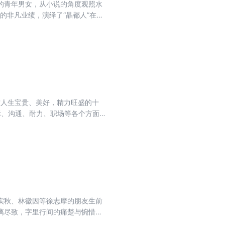
的青年男女，从小说的角度观照水
的非凡业绩，演绎了“晶都人”在滚
，从而使作品成为当代文坛的可喜
这人生宝贵、美好，精力旺盛的十
。
实秋、林徽因等徐志摩的朋友生前
漓尽致，字里行间的痛楚与惋惜令
徐志摩的生平，有的是考证徐志摩