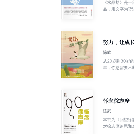
《水晶劫》是一
晶，用文字为“
滚红尘中的生死
收获。
努力，让成
陈武
从20岁到30
年，你总需要不断完善自我，才能不
予20岁的年轻
怀念徐志摩
陈武
本书为《回望徐
对徐志摩追思和
人感动不已。同