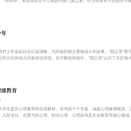
。 1898年，朱自清出生于江南的书香门第之家。作为朱家长子的他从小
自小受到身在官场的父亲严厉督促，因此，在古诗文和国学方面打下了非常
秉承传统文化的父亲反对，擅自报考了北京大学的预科招考。虽然数学成
北大破格录取的机会。 本书为“朱自清的踪迹”系列之一种，全书史料丰
缘，以及由海州到北大这一路的酸甜苦辣。
少年
农村少年奋起抗击日寇侵略，为民族的独立勇敢战斗的故事。“我父亲”善
北军分区的地方武装传送情报。在不断的奔跑中，“我父亲”认识了在拦海
小唤的父母被日寇杀害后，他们俩双双投入到革命队伍中。小说以“奔跑”
被困战友要奔跑……小说描写细腻，情感丰富，准确地书写了烽火连天的
不屈的民族精神。
健康教育
娜
大学生提升心理素养的实用教材。全书设十个专题，涵盖心理健康概述、
、人际交往、恋爱与性心理、职业心理、心理咨询及生命教育等核心领域
测”“引导案例”“心灵信箱”“心智成长”等板块。通过理论讲解结合案例分
调适策略。本书注重知行合一，既强调积极心理品质的培养，也关注危机