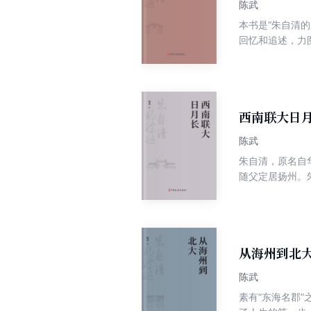
陈武
本书是“朱自清
回忆和追述，力
成都度过了近两
炬大游行、抗日
或交流创作，互
西南联大日
陈武
朱自清，原名自
随父定居扬州。
先生也开始了他
谊、家庭漂泊、
从海州到北
陈武
素有“东海名郡