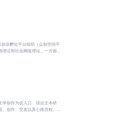
表达对徐志摩先生的敬重与怀念。
以创业孵化平台组织（众创空间平
赖理论和社会网络理论，一方面创
与发展路径理论框架，并为后续研
台组织发展质量评价指标体系，并
重要补充，为促进创业孵化平台组
文学创作为切入口，综合文本研
活、创作、交友以及心路历程。主
州、温州的游历。这段时间，朱自
生中至关重要。