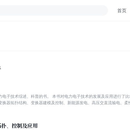
首页
子
力电子技术综述、科普的书。 本书对电力电子技术的发展及应用进行了
变换器拓扑结构、变换器建模及控制、新能源发电、高压交直流输电、柔
力电子相关学术组织等，基本反映了国内外电力电子技术发展历史过程中
都以图示为主，进行原理性、概念性的解释。本书可以作为电力电子技术
。
拓扑、控制及应用