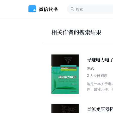
相关作者的搜索结果
寻迹电力电
陈武
2
人今日阅读
这是一本关于电
件、磁性元件、
源以及国内外电
少，对技术基本
员的学习参考书
直流变压器