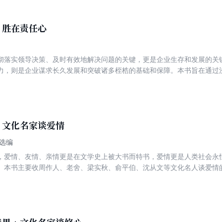
助技能，增强心理韧性，以理性平和的心态拥抱成长挑战，成就卓越人生
，胜在责任心
彻落实领导决策、及时有效地解决问题的关键，更是企业生存和发展的关键
力，则是企业谋求长久发展和突破诸多桎梏的基础和保障。本书旨在通过
以期在很短的时间里，用少量的资源，快速地达到预期目标。不仅让自己
解脱出来，享受到高效率的执行力带给自己的便利！
：文化名家谈爱情
选编
，爱情、友情、亲情更是在文学史上被大书而特书，爱情更是人类社会永
。本书主要收周作人、老舍、梁实秋、俞平伯、沈从文等文化名人谈爱情
恋歌》、史铁生的《爱情问题》等，都是从不同的角度谈情感的绝妙美文
他们的情感。