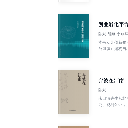
生前的轶事和作
创业孵化平
陈武 胡翔 李燕
本书立足创新驱
台组织）建构与
新性地提出创业
究开发了信效度
从立体式视域对
织高质量发展和
奔波在江南
陈武
朱自清先生从北
究、资料旁证，
要包括在浙江一
清结识了一批志