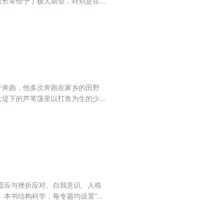
被长辈给予了极大期望，特别是在
坚实的基础。1916年，中学毕业
绩是零分，但朱自清出色的才华，
富，从多个角度为读者讲述了朱自清
于奔跑，他多次奔跑在家乡的田野
大堤下的芦苇荡里以打鱼为生的少
为线索，送情报要奔跑，被日寇追
抗战岁月中我抗日军民的生存行状
适应与挫折应对、自我意识、人格
。本书结构科学，每专题均设置“学
析，深入浅出地解析大学生常见心理问
干预与资源求助途径，旨在帮助大