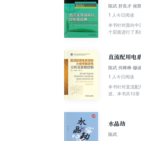
陈武 舒良才 侯
1
人今日阅读
本书针对面向中
个层面进行了系
联型直流变压器
理能力方面的提
作原理、设计方
直流配用电
功率高频变压器
陈武 何棒棒 穆
1
人今日阅读
本书针对直流配
述。本书共10
推导了典型 D
型直流配用电系
统的致稳控制与
范。
水晶劫
陈武