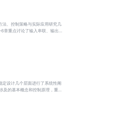
方法、控制策略与实际应用研究几
~6章重点讨论了输入串联、输出并
器在运行效率、功率密度与故障处
变压器改进方案，详细介绍了其工
变压器的硬件参数、控制策略以及大
稳定设计几个层面进行了系统性阐
所涉及的基本概念和控制原理，重点
3～8章由浅入深依次探讨了不同类
第9、10章则针对直流配用电系
器与直流变压器端口阻抗的设计规