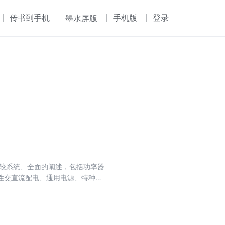
传书到手机
手机版
登录
墨水屏版
比较系统、全面的阐述，包括功率器
性交直流配电、通用电源、特种电
的关键事件与节点。 本书公式很
相关专业学生、教师、工程技术人