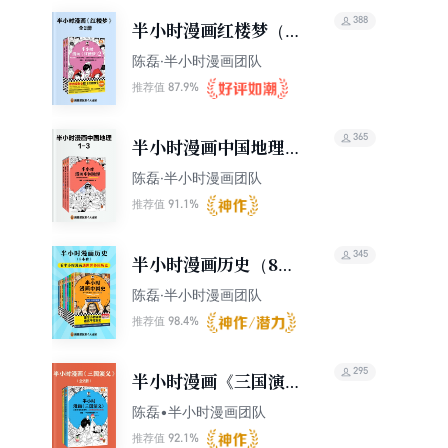
388
半小时漫画红楼梦（全
2册）
陈磊·半小时漫画团队
87.9%
推荐值
365
半小时漫画中国地理：
长江流域（共3册）
陈磊·半小时漫画团队
91.1%
推荐值
345
半小时漫画历史（8
册）（最新修订版）
陈磊·半小时漫画团队
98.4%
推荐值
295
半小时漫画《三国演
义》（全2册）
陈磊•半小时漫画团队
92.1%
推荐值