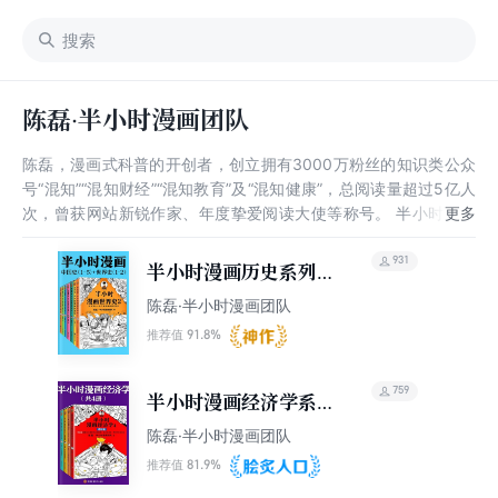
陈磊·半小时漫画团队
陈磊，漫画式科普的开创者，创立拥有3000万粉丝的知识类公众
号“混知”“混知财经”“混知教育”及“混知健康”，总阅读量超过5亿人
次，曾获网站新锐作家、年度挚爱阅读大使等称号。 半小时漫画
团队“混知”，致力用漫画这种视觉化的轻松形式，把一本正经的知
识变成有趣又有料的漫画科普书，无论是语文、数学、英语、物
931
半小时漫画历史系列
理、化学，还是历史、经济、生物、地理，所有搞不明白的知识
（共7册）（中国史1-
陈磊·半小时漫画团队
点，半小时漫画通通帮你在哈哈大笑中轻轻松松搞明白。
5+世界史1-2）
91.8%
推荐值
759
半小时漫画经济学系列
（共4册）
陈磊·半小时漫画团队
81.9%
推荐值