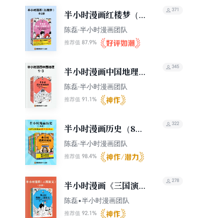
371
半小时漫画红楼梦（全
2册）
陈磊·半小时漫画团队
87.9%
推荐值
345
半小时漫画中国地理：
长江流域（共3册）
陈磊·半小时漫画团队
91.1%
推荐值
322
半小时漫画历史（8
册）（最新修订版）
陈磊·半小时漫画团队
98.4%
推荐值
278
半小时漫画《三国演
义》（全2册）
陈磊•半小时漫画团队
92.1%
推荐值