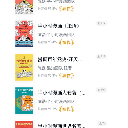
陈磊·半小时漫画团队
疆、甘肃、陕西、宁
91.5%
推荐值
夏、山西）
112
半小时漫画《论语》
陈磊·半小时漫画团队
93.4%
推荐值
111
漫画百年党史·开天辟
地（1921—1949）
陈磊·混知团队 陈晋
93.3%
推荐值
104
半小时漫画大套装（套
装共16册）
陈磊·半小时漫画团队
91.1%
推荐值
99
半小时漫画世界名著