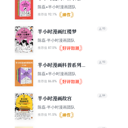
（全3册）
陈磊•半小时漫画团队
92.1%
推荐值
93
半小时漫画红楼梦
陈磊·半小时漫画团队
87.5%
推荐值
93
半小时漫画科普系列
（共7册）
陈磊•半小时漫画团队
86.8%
推荐值
84
半小时漫画故宫
陈磊·半小时漫画团队
91.5%
推荐值