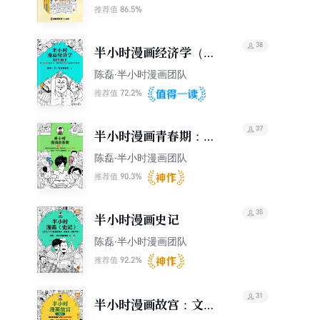
86.5%
推荐值
38
半小时漫画经济学（第
1册生活常识篇）
陈磊·半小时漫画团队
72.2%
推荐值
37
半小时漫画青春期：生
理篇
陈磊·半小时漫画团队
90.3%
推荐值
35
半小时漫画史记
陈磊·半小时漫画团队
92.2%
推荐值
31
半小时漫画故宫：文物