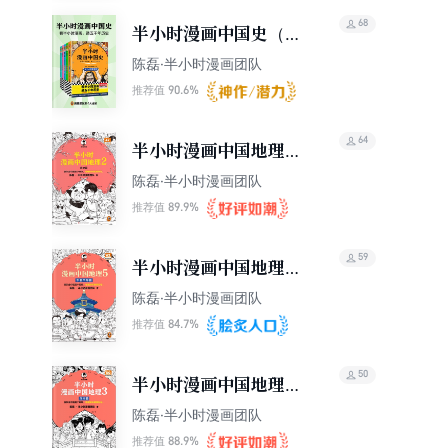
68
半小时漫画中国史（全
5册）
陈磊·半小时漫画团队
90.6%
推荐值
64
半小时漫画中国地理
2：四川、重庆、湖
陈磊·半小时漫画团队
南、湖北
89.9%
推荐值
59
半小时漫画中国地理
5：华北平原篇
陈磊·半小时漫画团队
84.7%
推荐值
50
半小时漫画中国地理
3：江西、安徽、江
陈磊·半小时漫画团队
苏、上海、浙江
88.9%
推荐值