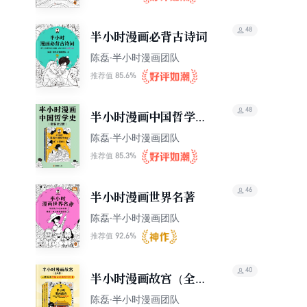
48
半小时漫画必背古诗词
陈磊·半小时漫画团队
85.6%
推荐值
48
半小时漫画中国哲学史
（套装全2册）
陈磊·半小时漫画团队
85.3%
推荐值
46
半小时漫画世界名著
陈磊·半小时漫画团队
92.6%
推荐值
40
半小时漫画故宫（全3
册）
陈磊·半小时漫画团队