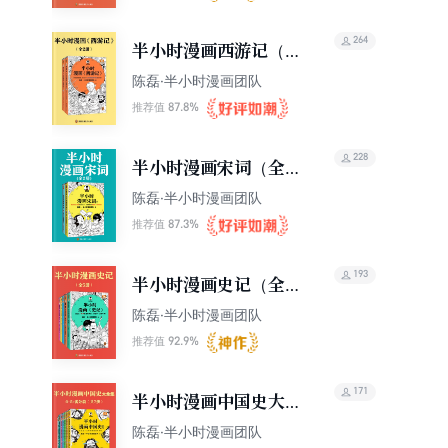
264
半小时漫画西游记（全
2册）
陈磊·半小时漫画团队
87.8%
推荐值
228
半小时漫画宋词（全2
册）
陈磊·半小时漫画团队
87.3%
推荐值
193
半小时漫画史记（全5
册）
陈磊·半小时漫画团队
92.9%
推荐值
171
半小时漫画中国史大全
集（共7册）
陈磊·半小时漫画团队