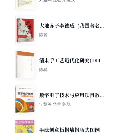
大地赤子李德威（我国著名地
质学家、全国优秀教师李德威
陈聪
赤诚报国的故事）
清末手工艺近代化研究(1840-
1911)
陈聪
数字电子技术与应用项目教程
第2版
宁慧英 华莹 陈聪
手绘创意板报墙报版式图例