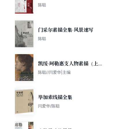
狱的边上
陈聪
门采尔素描全集·风景速写
陈聪
凯绥·珂勒惠支人物素描（上
册）
陈聪//闫爱华|主编
毕加索线描全集
闫爱华/陈聪