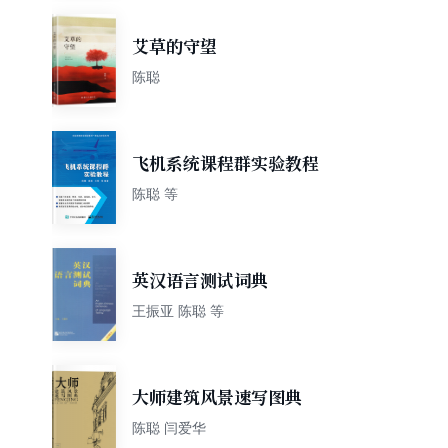
艾草的守望
陈聪
飞机系统课程群实验教程
陈聪 等
英汉语言测试词典
王振亚 陈聪 等
大师建筑风景速写图典
陈聪 闫爱华