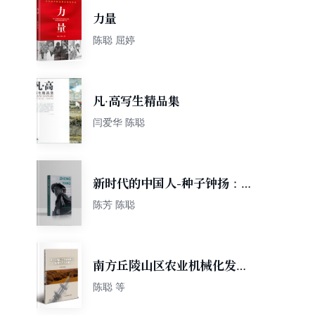
力量
陈聪 屈婷
凡·高写生精品集
闫爱华 陈聪
新时代的中国人-种子钟扬：一
个新时代奋斗者的人生答卷
陈芳 陈聪
（英）
南方丘陵山区农业机械化发展
模式与战略
陈聪 等