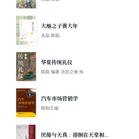
大地之子黄大年
吴晶 陈聪
华夏传统礼仪
陈聪 编著 北田之春 绘
汽车市场营销学
陈聪主编
厌倦与天真：徘徊在天堂和地