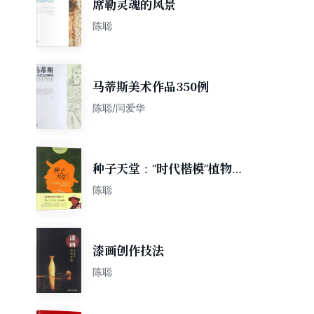
席勒灵魂的风景
陈聪
马蒂斯美术作品350例
陈聪/闫爱华
种子天堂：“时代楷模”植物学
家钟扬的故事/科学追梦人系列
陈聪
漆画创作技法
陈聪