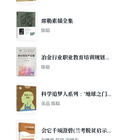
席勒素描全集
陈聪
冶金行业职业教育培训规划教
材：氧化铝生产设备
陈聪
科学追梦人系列：“地球之门”
的钥匙
吴晶 陈聪
会它千顷澄碧(兰考脱贫启示
录)
刘雅鸣 陈聪 宋晓东