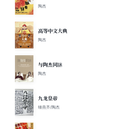
陶杰
高等中文大典
陶杰
与陶杰同牀
陶杰
九龙皇帝
锺燕齐/陶杰