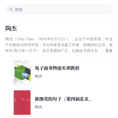
陶杰
陶杰（Chip Tsao，1958年8月17日-），出生于中国香港，毕业
于伦敦政治经济学院，华文作家及传媒工作者、新穗诗社社员，被
称为“香江第一才子”。 其文章题材广泛，以融合中西文化、文笔辛
辣见称。其散文集《泰晤士河畔》曾获第三届香港中文文学双年
奖，其他知名的作品还有《挥春之二》《爱的迷踪》等。
电子商务物流实训教程
陶杰
被擦亮的句子（第四届北京文
艺网国际诗歌奖第一部诗集
陶杰
奖）