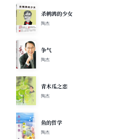
杀鹌鹑的少女
陶杰
争气
陶杰
青木瓜之恋
陶杰
鱼的哲学
陶杰