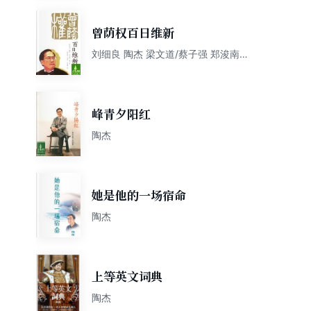
曾荫权百日维新
刘细良 陶杰 梁文道/蔡子强 郑浚南
叶秋 沈旭晖
峰青夕阳红
陶杰
她是他的一场宿命
陶杰
上等英文词典
陶杰