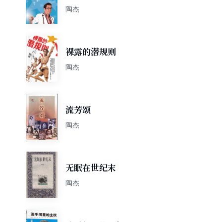
陶杰
裸露的潜规则
陶杰
流芳颂
陶杰
无眠在世纪末
陶杰