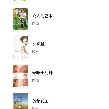
骂人的艺术
陶杰
李香兰
陶杰
泰晤士河畔
陶杰
芳菲花田
陶杰