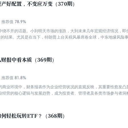
产好配置，不变应万变（370期）
策支持、需求升级与技术革新的多重驱动下表现亮眼，正成为资本市场的
，新消费行业将呈现怎样的结构性趋势？面对Z世代主导的悦己经济、智
其核心逻辑，把握机遇？ 本期专刊精选9篇深度解析，带你读懂新消费时
78.9%
推荐值
中绕不开的话题。小到明天市场的涨跌，大到未来几年宏观经济情况，即
确定的结果。尤其是在当下，特朗普上台关税风暴席卷全球，中东地缘风险
们指引未来的方向，在这样的情况下，投资应该怎么办？ 面对不确定性
舞，与风险同眠的博弈中找到自己的应对之法，是每一个投资者追寻一生
。 诺贝尔经济学奖得主哈里·马科维茨说过：“资产配置是唯一免费的午餐
财报中看本质（369期）
的是留下收益，降低风险。或者说，在同样的风险水平下，我们尽量去争取
为免费的午餐。可能很多人一提到资产配置就觉得离自己很远，听起来很
么复杂，核心就是一个词：分散。 简单来说是在三个层面的分散：资产分
81.8%
推荐值
押注单一资产，而是通过股票、债券、商品等做资产分散； 【市场分散
的商业环境中，财务报表作为企业经营状况的直观反映，其重要性愈发凸
投资做市场分散； 【时间分散】是指不要押注单一择时，而是通过长期定
业经营的核心逻辑与发展趋势，成为投资者、管理者及各类市场参与者洞
确定的情况下，未来一片迷雾，这个过程中学会如何做好资产配置是我们
及财报分析是评估企业价值与风险的核心依据。以财报为基础，运用比率
而且资产配置没有可以照抄的标准答案，只有好的思路；没有最好的，只
据背后的经济含义，投资者可以判断估值合理性，从盈利模式、管理效率
资产配置，收获稳稳的幸福？本期专刊精选9篇文章，与你探讨普通人资
企业价值的有效评估与长期跟踪，在资本市场中更有效地配置资源并实现
何轻松玩转ETF？（368期）
，财报披露与价值挖掘不断推动投资分析深度演进，面对复杂的财务数据
刊精选8篇文章，带大家从财报中看本质。