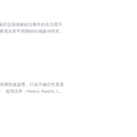
不在于记住多少知识，而在于塑造穿
市场对这场地缘政治事件的关注度不
正逐渐从和平周期转向地缘冲突常态
的命题。 长期冲突背景下，市场趋
该如何调整？ 本期专刊精选7篇
的市场动态和未来趋势。
I浪潮加速渗透，行业不确定性显著
率（Heavy Assets, Low
心配置方向。围绕HALO资产定义，
？ 本期专刊精选8篇深度文章，从
与未来趋势。