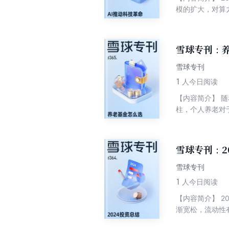
模的扩大，对算力的需求
领新一轮产业革
模式和产业链。 技术进步催生新产业，新产业创造经济价值，而经济回报又反哺技术研发，形成持续创新的动力。在这样高
速发展的时代我们如何抓住
雪球专刊：养
革命浪潮。 【目录】 
蝴蝶效应在极速散开 3. 我对DS模型的投资思考 4. 英伟达cuda的优势及挑战 5. AI，回国航班落
雪球专刊
成本降十倍，DeepSeek如何改写AI投资
1
人今日阅读
投资与布局 9.
【内容简介】 
交易平台“雪球
柱，个人养老对
行组织、编辑和
养老投资的必由
看点之一。本次
精选6篇文章，从
雪球专刊：2
资视角下的多元资
个人养老金扩容，
雪球专刊
选？ 【编辑推
1
人今日阅读
日产生的大量高
【内容简介】 
于投资社区，现
渐宽松，流动性
注册用户，聚集
同时，特朗普上
业模式，获得了