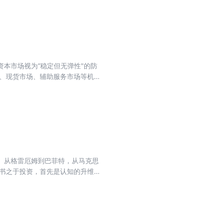
者把握下半年中长期投资主线提供参
本市场视为“稳定但无弹性"的防
价、现货市场、辅助服务市场等机制
统的运行逻辑重构；与此同时，工
度文章，从政策导向、商业模式、
。从格雷厄姆到巴菲特，从马克思
读书之于投资，首先是认知的升维。
在不确定性中取舍，通过精读经典
率选股和自下而上研究的实操逻辑；
样能穿越牛熊；《资本论》的现代解
更警示我们：任何估值方法都有边