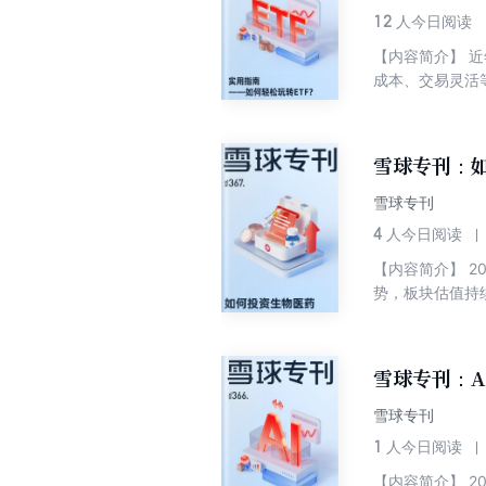
12
人今日阅读
【内容简介】 
成本、交易灵活
准择时的投资者。
易法可进一步提
入市场扩容，宽
雪球专刊：如
置机遇？ 本期专
买卖ETF？ 2.
雪球专刊
与投资策略 5. 
4
人今日阅读
是什么？应该怎么
【内容简介】 
篇文摘、感悟！
势，板块估值持
雪球社区每日产
产业正经历以产
知识却无法长时
岭，“硬核创新
不断带动医药板
雪球专刊：A
领域，我们如何
雪球专刊
1
人今日阅读
【内容简介】 2