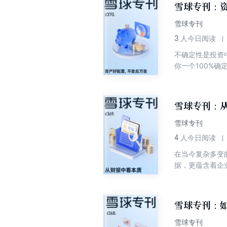
雪球专刊：资
言，新消费在政
擎。在此背景下
雪球专刊
资者应如何拆解
3
人今日阅读
不确定性是投资
你一个100%
在似乎很难为我
在这场与未知共
确定性的“通解”
雪球专刊：从
篮子”，更重要
效果，才能被称
雪球专刊
置的核心没有那
4
人今日阅读
分散】是指不要
在当今复杂多变
国内国外的全球
据，更蕴含着企
宏观环境如此不
而言，财务报表
置宜早不宜迟，
法，深入挖掘数
们又该如何进行
性决策，实现对
雪球专刊：如
市场波动性提升
本质？ 本期专
雪球专刊