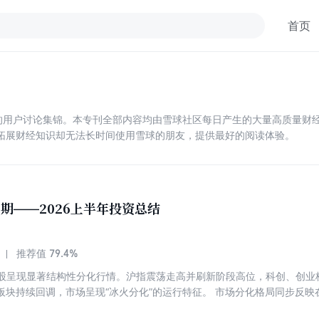
首页
上的用户讨论集锦。本专刊全部内容均由雪球社区每日产生的大量高质量财经
拓展财经知识却无法长时间使用雪球的朋友，提供最好的阅读体验。
1期——2026上半年投资总结
79.4%
推荐值
年A股呈现显著结构性分化行情。沪指震荡走高并刷新阶段高位，科创、创
板块持续回调，市场呈现“冰火分化”的运行特征。 市场分化格局同步反映
业、风格、债券及商品类细分ETF逆势实现大额净流入，资金持续聚焦高