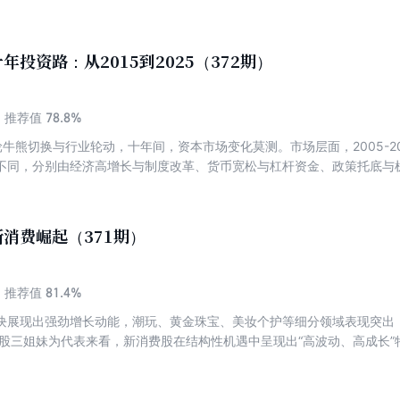
成为政策与市场的共同选择。 自“防止内卷式恶性竞争”开展以后，光伏、
技术转向价值竞争，价格得以回升；锂电、畜牧加速产能整合，促进技术
业格局。各个行业正从“价格战”慢慢向创新驱动高质量发展。 从未来趋势
年投资路：从2015到2025（372期）
化，努力实现盈利修复，助力新兴行业转向技术创新与合规化发展。 本期
78.8%
推荐值
熊切换与行业轮动，十年间，资本市场变化莫测。市场层面，2005-2007、20
不同，分别由经济高增长与制度改革、货币宽松与杠杆资金、政策托底与
应该如何把握？要抓住市场的行业周期以及新的行业主线。 行业上，银
的企业穿越周期，医药从仿制药转向创新药，聚焦研发与管线壁垒，锚定
真实盈利，避免概念炒作，光伏凭政策与技术迭代突破，聚焦技术升级与
消费崛起（371期）
心均以企业内在价值应对变化。市场的题材不断轮动，但价值投资锚定企
辑始终不变，正是以这不变的底层方法论，从容应对行业变迁与市场波动的万
践与行业周期，汇集10篇涵盖投资认知、市场周期、行业变迁、策略实践
81.4%
推荐值
的多维度思考。
块展现出强劲增长动能，潮玩、黄金珠宝、美妆个护等细分领域表现突出
港股三姐妹为代表来看，新消费股在结构性机遇中呈现出“高波动、高成长”特
股价年内一度突破248港元，市值超3300亿港元，Labubu系列通过新
市后仅三个月涨幅达134.9%，市值突破2300亿港元，下沉市场扩张与
价上涨超20倍，2025年市值达1716亿港元，高端黄金饰品的情绪价值