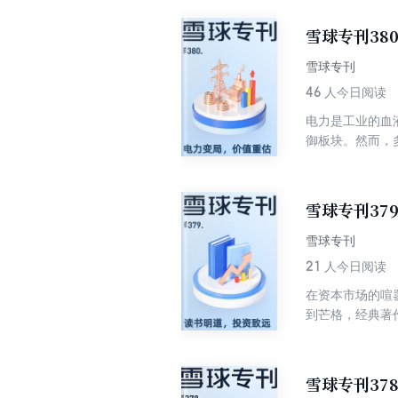
显。 本期专刊
考。
雪球专刊38
雪球专刊
46
人今日阅读
电力是工业的血
御板块。然而，
密集落地；新能
业电气化、数据
投资逻辑等不同
雪球专刊37
雪球专刊
21
人今日阅读
在资本市场的喧
到芒格，经典著
终身学习者在知
建立独立思考的
施洛斯用47年
雪球专刊37
读帮助投资者理