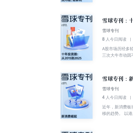
下，“反内卷”
内耗。光伏借助
炭业转而优化产
雪球专刊：十
行业通过产能优
内卷核心逻辑。
雪球专刊
8
人今日阅读
A股市场历经多轮牛
三次大牛市动因
新的机遇，我们
健经营、风控佳
关注技术壁垒与
雪球专刊：新
虽特性不同，核
陪伴成长的核心逻
雪球专刊
年间A股投资实
4
人今日阅读
提供在A股投资
近年，新消费板
移的趋势。 以
润激增350%，
2025年3月上
金上市不到一年股