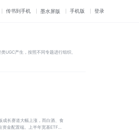
传书到手机
手机版
登录
墨水屏版
类UGC产生，按照不同专题进行组织、
业板成长赛道大幅上涨，而白酒、食
在资金配置端。上半年宽基ETF整
景气细分赛道，结构性行情特征凸