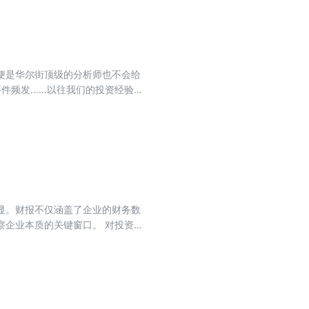
核心赛道与拉动经济增长的重要引
能化升级及国货出海三大主线，投
代的投资密码。
便是华尔街顶级的分析师也不会给
事件频发……以往我们的投资经验现
，答案只有一个——资产配置。如何
的答案，资产配置则提供了应对不
。”资产配置不只是“将鸡蛋放在多个
更高的收益，能达到“既要又要”的
高深复杂、难以实践。其实资产配
散、市场分散、时间分散。 【资产
】是指不要押注单一市场，而是通过
显。财报不仅涵盖了企业的财务数
投降低波动来做时间分散。 在现在
察企业本质的关键窗口。 对投资者
每个人都绕不开的必修课，资产配
分析、趋势分析、结构分析等方
有最适合的。 作为普通投资者，我
、风险抵御等基本面出发，做出理
产配置的方法。
收益目标。 随着企业经营复杂性与
，如何穿透表象挖掘企业价值创造