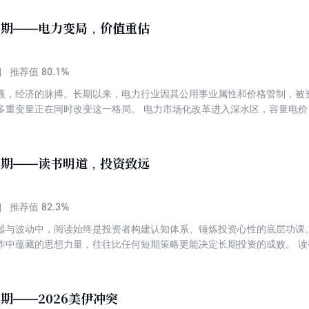
精选8篇深度文章，基于上半年A股分化走势，探析市场运行逻辑，为投资
0期——电力变局，价值重估
80.1%
推荐值
液，经济的脉搏。长期以来，电力行业因其公用事业属性和价格管制，被资
多重变量正在同时改变这一格局。 电力市场化改革进入深水区，容量电
源装机规模突破历史大关，光伏风电度电成本持续下探，倒逼整个电力系
中心扩张等需求侧力量推动用电量进入新一轮增长周期。 本刊精选8篇深
维度，带您了解电力行业的核心价值与投资机遇。
9期——读书明道，投资致远
82.3%
推荐值
嚣与波动中，阅读始终是投资者构建认知体系、锤炼投资心性的底层功课
作中蕴藏的思想力量，往往比任何短期策略更能决定长期投资的成败。 
识的复利中积累优势，通过阅读历史理解周期的轮回，通过研读哲学学会
能力。 读书之于投资，更是方法论的锚定。《大钱细思》揭示了低市盈
16%的复合回报证明，朴素的价值投资——低估、分散、长期持有——同
8期——2026美伊冲突
解利润率下降趋势与分红资产升值的深层规律。而《估值的标尺》读后感