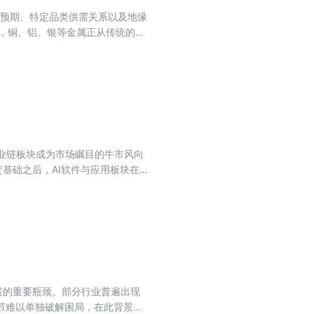
济预期、特定品类供需关系以及地缘
发，铜、铝、银等金属正从传统的周
化影响，各国对战略资源的重视程度
判断周期性变化？以史为鉴我们又能
供新思路。
产业链板块成为市场瞩目的牛市风向
定基础之后，AI软件与应用板块在
代的领涨标杆——新“易中天”
化应用的新阶段。 本期专刊精选8
与未来趋势。
展的重要瓶颈。部分行业普遍出现
节难以单独破解困局，在此背景