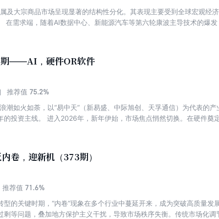
色金属及大宗商品市场呈现显著的结构性分化。其表现主要受到全球宏观经
。 在需求端，随着AI数据中心、新能源汽车等第六轮康波主导技术的爆
产业的“物理底座”与“刚需材料”。在供给与库存端，受全球供应链环境变
“战略库存”建立需求。 针对当前资源品市场，我们应该如何理解？如何
资经验？ 本次雪球专刊整理7篇内容，希望对投资有色金属和商品资源提
5期——AI，硬件OR软件
75.2%
推荐值
I硬件浪潮如火如荼，以“易中天”（新易盛、中际旭创、天孚通信）为代表的
年的投资主线。 进入2026年，新年伊始，市场焦点悄然切换。在硬件奠
寂后骤然爆发，技术落地与商业变现成为新主题，资本市场随之涌现出新一
文在线、天龙集团）横空出世，预示着AI产业正从基础设施构建迈向规模
技术突破、行业生态与投资逻辑等多重维度，带您了解AI领域的最新动态
内卷，迎新机（373期）
71.6%
推荐值
转型的关键时期，“内卷”现象在多个行业中蔓延开来，成为突破高质量发
过剩等问题，叠加地方保护主义干扰，导致市场秩序失衡。传统市场化调