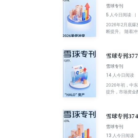
界，离开边界的
雪球专刊
越周期的定力与
5
人今日阅读
2026年2月
断提升。 随着
化，市场定价的
势将如何演绎？
深度文章，从冲
雪球专刊37
雪球专刊
14
人今日阅读
2026年初，
提升，市场资金配
Obsolesc
如何在A股中识别
识别思路、行业
雪球专刊37
雪球专刊
13
人今日阅读