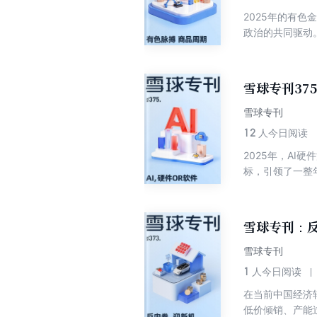
2025年的有
政治的共同驱动
期品转化为新兴
提升，可能引发
得到什么样的投
雪球专刊37
雪球专刊
12
人今日阅读
2025年，A
标，引领了一整
经历近一年的沉
（易点天下、中
篇深度文章，从
雪球专刊：反
雪球专刊
1
人今日阅读
在当前中国经济
低价倾销、产能