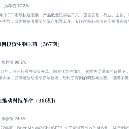
77.3%
推荐值
近年来ETF市场快速发展，产品数量已突破千只，覆盖宽基、行业、主题
等优势，成为投资者重要的资产配置工具。 ETF的核心价值在于提供高
宽基ETF适合长期配置，行业/主题ETF可捕捉结构性机会，商品ETF
升投资效率。此外，ETF折溢价套利、跨境配置等功能为专业投资者提供
基与行业轮动不断带动ETF市场长期繁荣。面对琳琅满目的ETF产品矩阵
何投资生物医药（367期）
刊精选10篇文章，带大家轻松玩转ETF。 【目录】 关于《雪球专刊》 内容概
 行情分化下，ETF或是最优投资工具 3. 最强港股ETF指数投资指南 4. 商
A股、港股、美股红利指数大对比 6. 10年来每年都赚钱的ETF组合 7. 一文搞
80.2%
推荐值
做？ 9. 如何构建ETF投资体系：从分类到配置的全方位指南 10. 这也
2021年，医药行业在政策变革、同质化竞争加剧、资本热度退减的背景下
 【编辑推荐】 《雪球专刊》是国内领先的投资交流交易平台“雪球”上的
续承压，受市场波动情绪影响显著，经历了深刻的调整与重塑。 但隆冬
生的大量高质量财经类UGC产生，按照不同专题进行组织、编辑和校对。
品创新、采购机制改革及制度重构为突破口的价值重估进程。创新兑现度
间使用雪球的朋友，提供最好的阅读体验。
+跨境突围”的双轮驱动模式已然成型。 医药行业具备内需驱动的刚需属性，
块长期性成长。那么处于“聚光灯”之下的医药行业，在未来将呈现出怎样
I推动科技革命（366期）
分析其投资逻辑并抓住投资机遇？ 本期专刊精选9篇文章，带大家一同领
74.8%
推荐值
022年底，OpenAI发布的ChatGPT引发了全球范围内的AI热潮，AI行