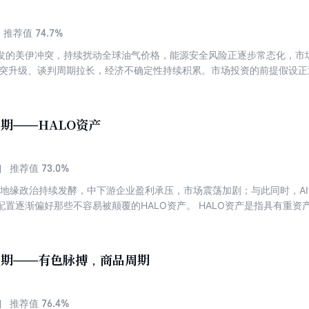
尺子只会伤人，知行合一才是价值投资的真正门槛。 读书的终极意义，
底气。 本期专刊精选7篇文章，带您在书香中领悟投资智慧。
74.7%
推荐值
底爆发的美伊冲突，持续扰动全球油气价格，能源安全风险正逐步常态化，
冲突升级、谈判周期拉长，经济不确定性持续积累。市场投资的前提假设
底层逻辑也随之重构。如何在动荡中把握确定性，成为投资者们共同思考
中国具备哪些独特优势？哪些资产与板块有望成为突破口？传统投资框架又
突影响、投资方向和配置策略等多重维度，带您了解2026年美伊冲突下
7期——HALO资产
73.0%
推荐值
中东地缘政治持续发酵，中下游企业盈利承压，市场震荡加剧；与此同时，A
置逐渐偏好那些不容易被颠覆的HALO资产。 HALO资产是指具有重资产、低淘汰
ence）的资产，具备突出的防御属性，被视为AI时代下对冲未来不确定性的核
HALO资产？HALO资产的行业分布如何？不同HALO资产之间如何优选
分布、资产对比与投资逻辑等多重维度，带您了解HALO资产的最新动态
4期——有色脉搏，商品周期
76.4%
推荐值