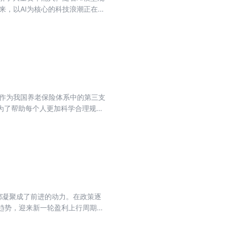
数字化转型，还催生了全新的商业
epseek成功的
 《雪球专刊》是国内领先的投资交流
。作为我国养老保险体系中的第三支
财经类UGC产生，按照不同专题进
为了帮助每个人更加科学合理规划
友，提供最好的阅读体验。
金制度通知期中，产品扩容成为最大
个人养老基金产品目录。 本期专刊
 1. 方三文对话郑任远，养老投
的“红利类”基金，哪只最好？ 4.
 个人养老金：85只指数基金怎么
锦。本专刊全部内容均由雪球社区每
 雪球公司成立于2010年，起步
都凝聚成了前进的动力。在政策逐
的发展，雪球已拥有超过6300万
行趋势，迎来新一轮盈利上行周期。
球在市场上的独特品牌、用户和商
资者们在A股、港股等不同市场中
馨等机构总金额数亿美元的融资。