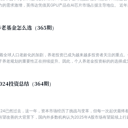
激增，英伟达凭借其GPU产品在AI芯片市场占据主导地位。 近年来，以AI为核心的科技浪潮正在引
命。生成式AI、大模型、自动驾驶等技术的突破，不仅推动了传统行业的
时代浪潮下的机会？又有什么样的投资机遇？ 本期专刊精选10篇文章，带大家一同领略本轮科技
老基金怎么选（365期）
关于《雪球专刊》 内容概要 章节介绍 1. AI带给软件产业长周期β机会的底层逻辑 2. De
地后，去往哪里？ 6. 算力
版图？ 7. AI人工智能产业链梳理及核心龙头股 8. 三家电信运营商在人工智能领域的
 AI尽头是电力，核心增量在电源 10. 一个AI从业者的十年 【编辑推荐】
随着全球人口老龄化的加剧，养老投资已成为越来越多投资者关注的重点
”上的用户讨论集锦。本专刊全部内容均由雪球社区每日产生的大量高质量
于养老规划的重要性正在持续提升。因此，个人养老金投资标的的选择成
校对。专门为渴望财务自由，想拓展财经知识却无法长时间使用雪球的朋
之路。 12月15日起，个人养老金制度在我国全面实施。在本次个人养老
扩容，在现有产品的基础上，将国债、特定养老储蓄、指数基金正式纳入
养老到养老基金，带大家正确认知养老投资。 【目录】 内容概要 章节介绍
024投资总结（364期）
产配置方案 2. 一文搞懂个人养老金扩容指数基金 3. 7只纳入个人养老金
指数基金赢麻啦！ 5. 全网最全十问十答，一文读懂个人养老金新闻 6.
荐】 《雪球专刊》是国内领先的投资交流交易平台“雪球”上的用户讨论集
质量财经类UGC产生，按照不同专题进行组织、编辑和校对。 【作者简介】
2024已然过去，这一年，资本市场经历了挑战与变革，但每一次起伏最终
已经成为国内领先的集投资交流交易一体的综合财富管理平台。经过数十年
有望改善的大背景下，国内外多数机构认为2025年A股市场有望延续上
了中国对投资最感兴趣、最有见解、对权益类资产接纳度最高的人群。雪
台后外部环境的变化，也给市场带来新的机遇和挑战。 聚焦到市场上，投
顶级资本的青睐和加持，公司先后获得包括红杉、五源、千橡、蚂蚁、兰