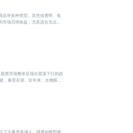
、商品等多种类型。其凭借透明、低
效的市场贝塔收益，尤其适合无法精
能对冲通胀风险。定投策略和网格交
了更多策略选择。 随着资金持续涌
，我们如何把握其投资逻辑并捕捉配
要 章节介绍 1. ETF投资：如何
品型ETF全解析：定义、分类、 风险
懂ETF折溢价 8. ETF网格交易法
许是一篇有关定投ETF指数最全的一
，股票市场整体呈现出震荡下行的趋
用户讨论集锦。本专刊全部内容均由
将逝，春景在望。近年来，生物医药
专门为渴望财务自由，想拓展财经
与全球化能力正在成为企业分水
资金涌入市场回暖，创新与“出海”
的发展趋势？面对众多医药板块子
略本轮医药新视野。
业吸引了大量资本涌入。随着AI模型规