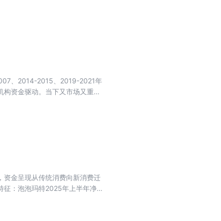
煤炭、锂电、房地产等企业加速告别
升级；房地产聚焦于改善品质，煤
看，“反内卷”有利于帮助传统高碳
专刊精选8篇文章，带大家读懂反
14-2015、2019-2021年
机构资金驱动。当下又市场又重现
行股紧扣低估值与优质基本面，伴稳
长期价值，算力借数字经济崛起，
成本控制，穿透短期波动。各行业
业内在价值、坚守安全边际、长期
变。 本刊聚焦2015-2025十
与个人实战经验的深度内容，为你
，资金呈现从传统消费向新消费迁
征：泡泡玛特2025年上半年净利
品类开创盲盒市场增量；蜜雪集团自
东南亚布局成为其核心驱动力；老铺黄
与稀缺性支撑其高估值。 总体而