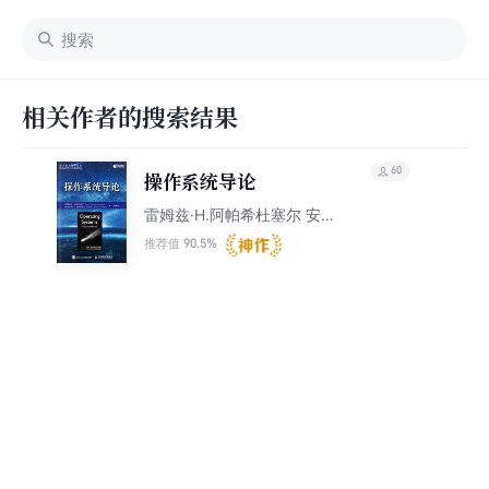
相关作者的搜索结果
60
操作系统导论
雷姆兹·H.阿帕希杜塞尔 安
德莉亚·C.阿帕希杜塞尔
90.5%
推荐值