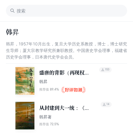
韩昇
韩昇，1957年10月出生，复旦大学历史系教授，博士，博士研究
生导师；厦大宗教学研究所兼职教授。中国唐史学会理事，福建省
历史学会理事，日本唐代史学会会员。
153
盛唐的背影（再现权力
与野心的博弈！）
韩昇
89.4%
推荐值
14
从封建到大一统：《史
记》中的历史中国
韩昇著
72.5%
推荐值