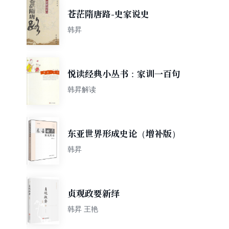
苍茫隋唐路-史家说史
韩昇
悦读经典小丛书：家训一百句
韩昇解读
东亚世界形成史论（增补版）
韩昇
贞观政要新绎
韩昇 王艳