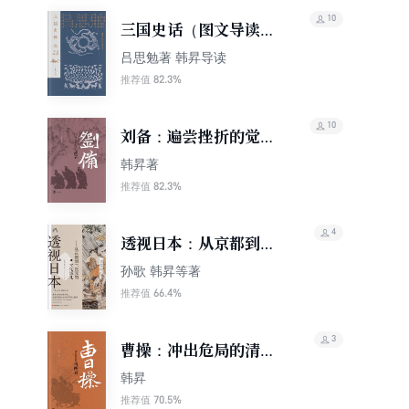
10
三国史话（图文导读
版）--吕思勉历史著作
吕思勉著 韩昇导读
集【中华书局出品】
82.3%
推荐值
10
刘备：遍尝挫折的觉醒
者【中华书局出品】
韩昇著
82.3%
推荐值
4
透视日本：从京都到二
次元的文化巡礼
孙歌 韩昇等著
66.4%
推荐值
3
曹操：冲出危局的清醒
者（精）
韩昇
70.5%
推荐值