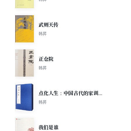
武则天传
韩昇
正仓院
韩昇
点化人生：中国古代的家训与
家教（套装上下册）
韩昇
我们是谁