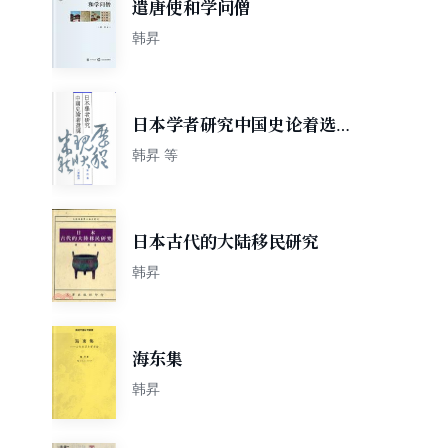
遣唐使和学问僧
韩昇
日本学者研究中国史论着选译
第四卷 六朝隋唐
韩昇 等
日本古代的大陆移民研究
韩昇
海东集
韩昇