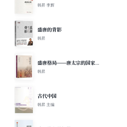
韩昇 李辉
盛唐的背影
韩昇
盛唐格局——唐太宗的国家治
理
韩昇
古代中国
韩昇 主编