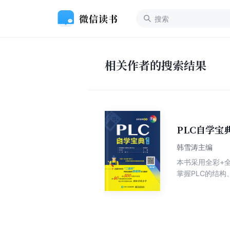
相关作者的搜索结果
PLC自学宝
韩雪涛主编
本书采用全彩+
掌握PLC的结
统纸质的图文讲
文讲解，轻松完