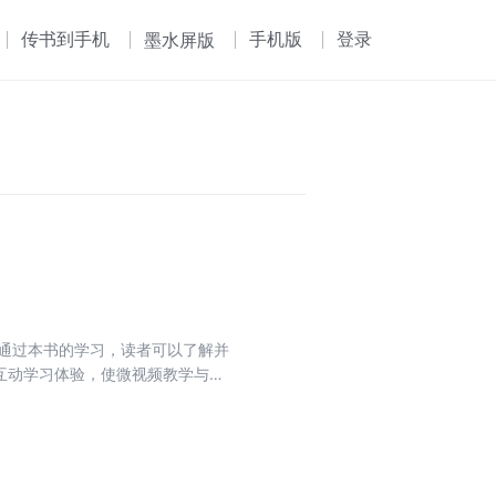
传书到手机
手机版
登录
墨水屏版
。通过本书的学习，读者可以了解并
互动学习体验，使微视频教学与传
开相应知识技能的微视频，配合图
的师生阅读。