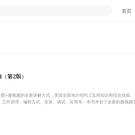
首页
典（第2版）
全图+微视频的全新讲解方式，系统全面地介绍PLC实用知识和综合技能
构、工作原理、编程方式、安装、调试、应用等。本书开创了全新的微视频
解互为补充。在学习过程中，读者通过扫描相关页面上的二维码，即可打
成学习。本书适合相关领域的初学者、专业技术人员、爱好者及相关专业