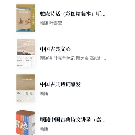
驼庵诗话（彩图精装本）听顾
随 叶嘉莹先生讲中国古典诗词
顾随 叶嘉莹
再现人间词话之后诗心之美
中国古典文心
顾随讲 叶嘉莹笔记 顾之京 高献红整
理
中国古典诗词感发
顾随
顾随中国古典诗文讲录（套装
全8册） 叶嘉莹、刘在昭笔
顾随