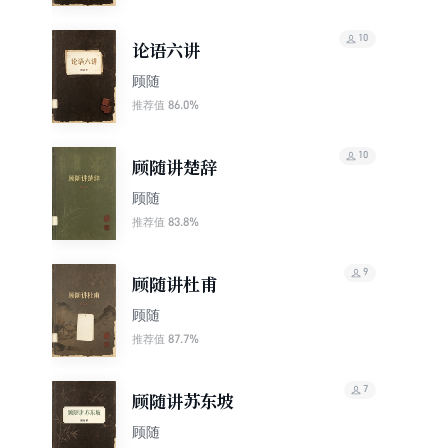
10
论语六讲
顾随
86.0%
推荐值
10
顾随讲楚辞
顾随
83.8%
推荐值
9
顾随讲杜甫
顾随
87.7%
推荐值
7
顾随讲苏东坡
顾随