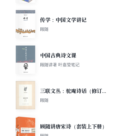
记，京东特供版
传学：中国文学讲记
顾随
中国古典诗文课
顾随讲著 叶嘉莹笔记
三联文丛：驼庵诗话（修订
版）
顾随
顾随讲唐宋诗（套装上下册）
顾随