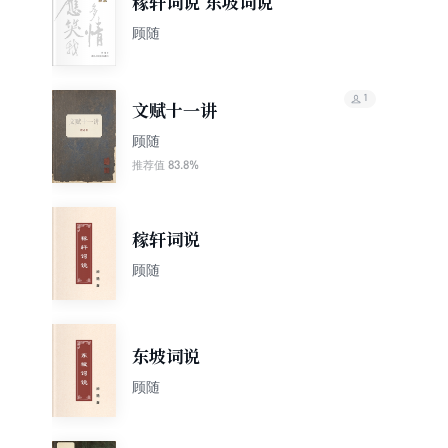
稼轩词说 东坡词说
顾随
1
文赋十一讲
顾随
83.8%
推荐值
稼轩词说
顾随
东坡词说
顾随