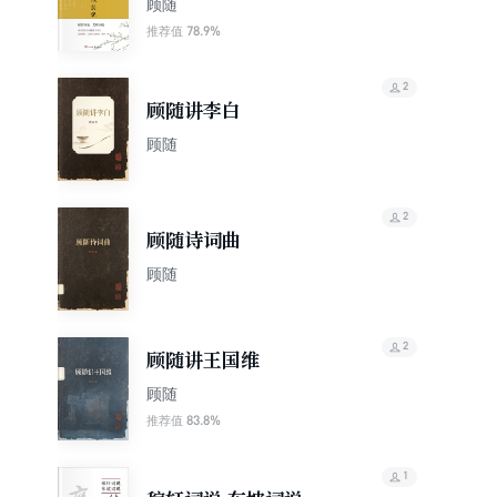
顾随
78.9%
推荐值
2
顾随讲李白
顾随
2
顾随诗词曲
顾随
2
顾随讲王国维
顾随
83.8%
推荐值
1