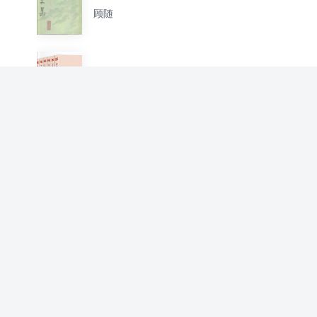
顾随
诗书传家书系 唐诗宋词细品慢
讲（套装共10册）
[清]王国维 吴梅 顾随 闻一多 龙榆生
等
驼庵词选
顾随
大家小书 古典诗词类（套装共
22种）（精装）
顾随 李霁野 叶嘉莹 [清]王国维 等