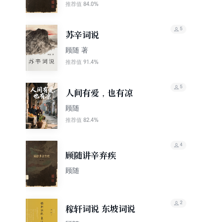
84.0%
推荐值
5
苏辛词说
顾随 著
91.4%
推荐值
5
人间有爱，也有凉
顾随
82.4%
推荐值
4
顾随讲辛弃疾
顾随
2
稼轩词说 东坡词说