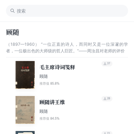
顾随
（1897—1960） “一位正直的诗人，而同时又是一位深邃的学
者，一位极出色的大师级的哲人巨匠。”——周汝昌对老师的评价
37
毛主席诗词笺释
顾随
85.8%
推荐值
28
顾随讲王维
顾随
84.5%
推荐值
21