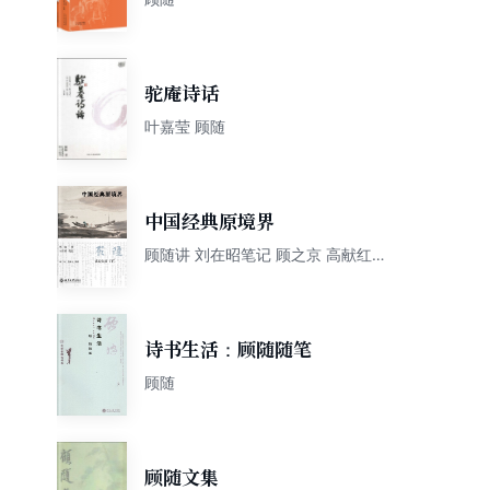
驼庵诗话
叶嘉莹 顾随
中国经典原境界
顾随讲 刘在昭笔记 顾之京 高献红整
理
诗书生活：顾随随笔
顾随
顾随文集