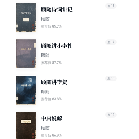
18
顾随诗词讲记
顾随
85.7%
推荐值
17
顾随讲小李杜
顾随
87.7%
推荐值
15
顾随讲李贺
顾随
83.8%
推荐值
15
中庸说解
顾随
86.8%
推荐值