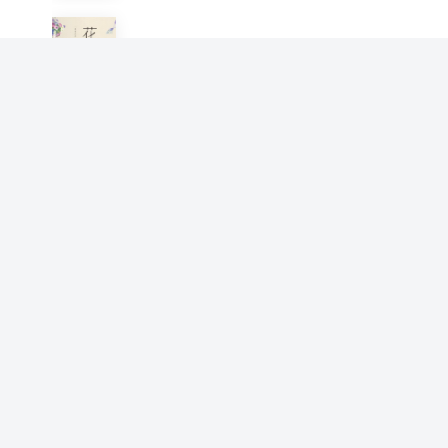
花时间，和飞乐鸟一起玩栽培
飞乐鸟
鸟之绘2：36种中国鸟的色铅
笔图绘
飞乐鸟
传统中国画基础入门：山水篇
飞乐鸟
手账女王的手绘生活
飞乐鸟