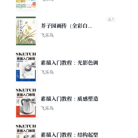
1
芥子园画传（全彩白话
图解版）梅兰竹菊
飞乐鸟
素描入门教程：光影色调
飞乐鸟
素描入门教程：质感塑造
飞乐鸟
素描入门教程：结构起型