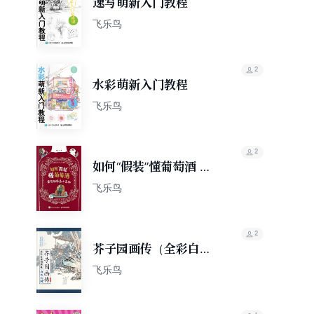
速写萌新入门教程
飞乐鸟
2
水彩萌新入门教程
飞乐鸟
2
如何“假装”懂葡萄酒 葡
萄酒漫画小百科
飞乐鸟
2
芥子园画传（全彩白话
图解版）山水云树
飞乐鸟