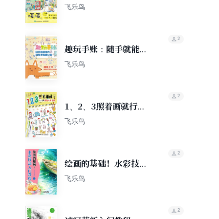
教程
飞乐鸟
2
趣玩手账：随手就能用
的简笔手账素材集
飞乐鸟
2
1、2、3照着画就行
365天萌萌的简笔画
飞乐鸟
2
绘画的基础！水彩技法
入门教程
飞乐鸟
2