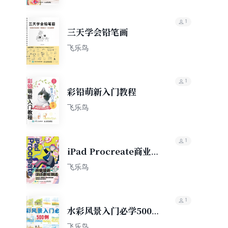
1
三天学会铅笔画
飞乐鸟
1
彩铅萌新入门教程
飞乐鸟
1
iPad Procreate商业
插画设计表现技法
飞乐鸟
1
水彩风景入门必学500
例
飞乐鸟