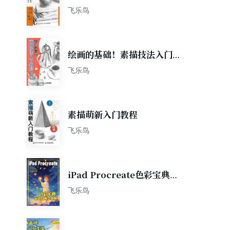
飞乐鸟
绘画的基础！素描技法入门教
程
飞乐鸟
素描萌新入门教程
飞乐鸟
iPad Procreate色彩宝典：
配色和光影表现
飞乐鸟