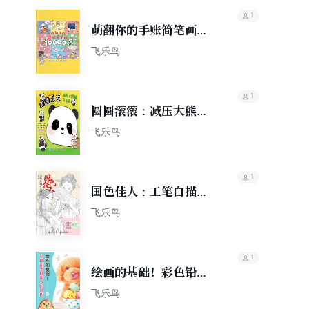
1
萌翻你的手账简笔画
10000例
飞乐鸟
1
圆圆滚滚：减压大熊猫
简笔画
飞乐鸟
1
国色佳人：工笔白描百
美画谱
飞乐鸟
1
绘画的基础！彩色铅笔
技法入门教程
飞乐鸟