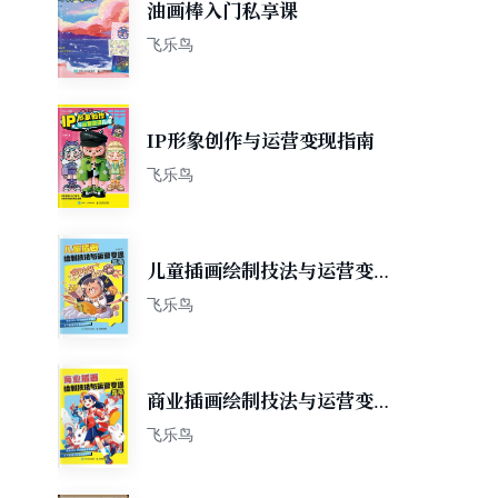
油画棒入门私享课
飞乐鸟
IP形象创作与运营变现指南
飞乐鸟
儿童插画绘制技法与运营变现
指南
飞乐鸟
商业插画绘制技法与运营变现
指南
飞乐鸟