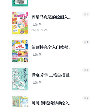
5
丙烯马克笔的绘画入门
书
飞乐鸟
78.7%
推荐值
4
油画棒完全入门教程 新
手速涂100例
飞乐鸟
3
满庭芳华 工笔白描百花
画谱
飞乐鸟
2
暖暖 钢笔淡彩手绘入门