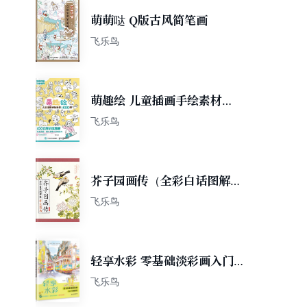
萌萌哒 Q版古风简笔画
飞乐鸟
萌趣绘 儿童插画手绘素材
1000例
飞乐鸟
芥子园画传（全彩白话图解
版）草虫花鸟
飞乐鸟
轻享水彩 零基础淡彩画入门教
程
飞乐鸟