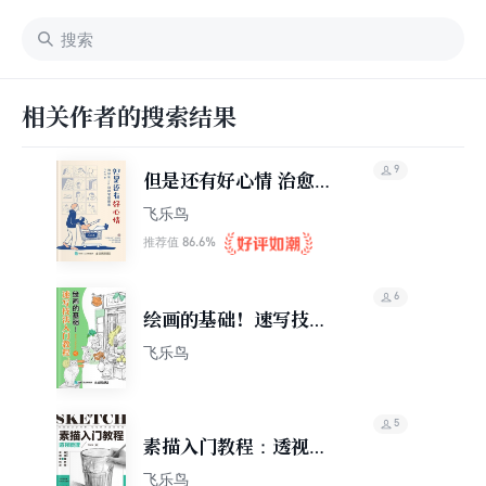
相关作者的搜索结果
9
但是还有好心情 治愈系
ins风简笔插画集
飞乐鸟
86.6%
推荐值
6
绘画的基础！速写技法
入门教程
飞乐鸟
5
素描入门教程：透视原
理
飞乐鸟