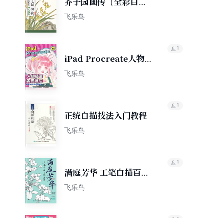
芥子园画传（全彩白话
图解版）梅兰竹菊
飞乐鸟
1
iPad Procreate人物
插画表现技法
飞乐鸟
1
正统白描技法入门教程
飞乐鸟
1
满庭芳华 工笔白描百花
画谱
飞乐鸟