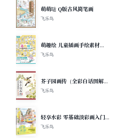
萌萌哒 Q版古风简笔画
飞乐鸟
萌趣绘 儿童插画手绘素材
1000例
飞乐鸟
芥子园画传（全彩白话图解
版）草虫花鸟
飞乐鸟
轻享水彩 零基础淡彩画入门教
程
飞乐鸟