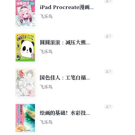
1
iPad Procreate漫画
技法从入门到精通
飞乐鸟
1
圆圆滚滚：减压大熊猫
简笔画
飞乐鸟
1
国色佳人：工笔白描百
美画谱
飞乐鸟
1
绘画的基础！水彩技法
入门教程
飞乐鸟