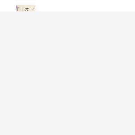
花时间，和飞乐鸟一起玩栽培
飞乐鸟
鸟之绘2：36种中国鸟的色铅
笔图绘
飞乐鸟
传统中国画基础入门：山水篇
飞乐鸟
手账女王的手绘生活
飞乐鸟