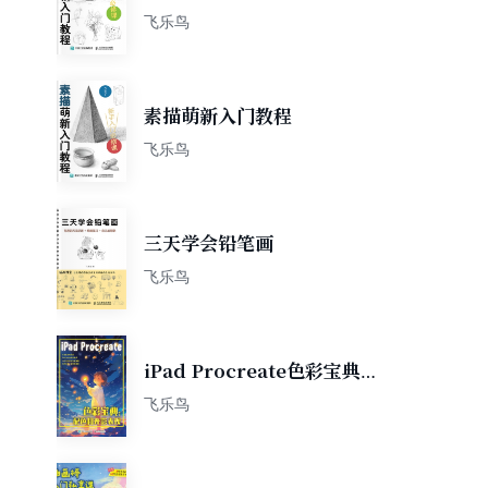
飞乐鸟
素描萌新入门教程
飞乐鸟
三天学会铅笔画
飞乐鸟
iPad Procreate色彩宝典：
配色和光影表现
飞乐鸟