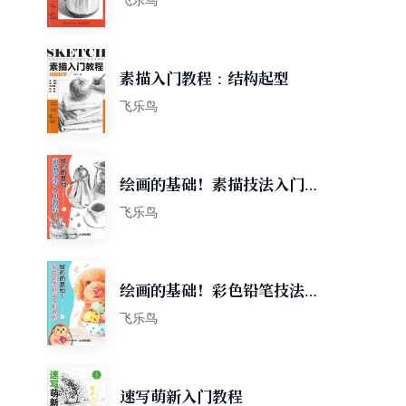
素描入门教程：结构起型
飞乐鸟
绘画的基础！素描技法入门教
程
飞乐鸟
绘画的基础！彩色铅笔技法入
门教程
飞乐鸟
速写萌新入门教程