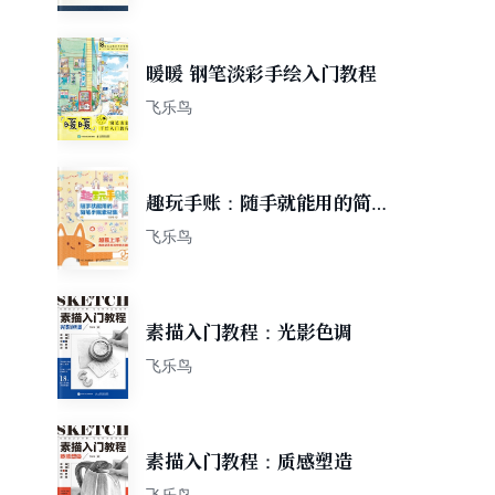
暖暖 钢笔淡彩手绘入门教程
飞乐鸟
趣玩手账：随手就能用的简笔
手账素材集
飞乐鸟
素描入门教程：光影色调
飞乐鸟
素描入门教程：质感塑造
飞乐鸟