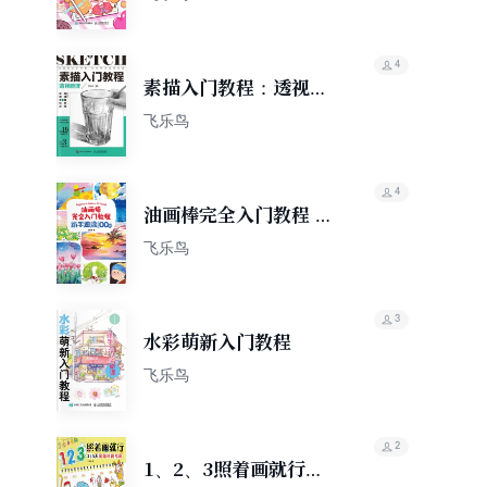
4
素描入门教程：透视原
理
飞乐鸟
4
油画棒完全入门教程 新
手速涂100例
飞乐鸟
3
水彩萌新入门教程
飞乐鸟
2
1、2、3照着画就行