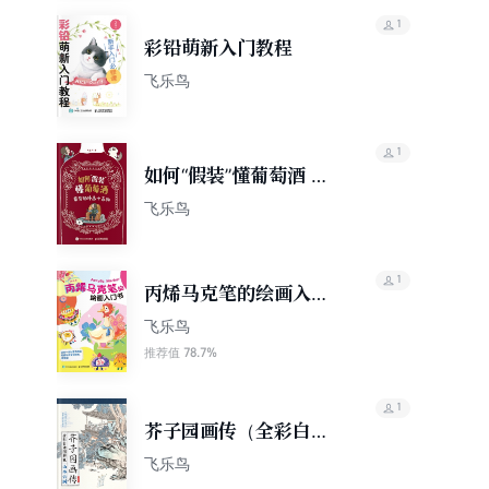
1
彩铅萌新入门教程
飞乐鸟
1
如何“假装”懂葡萄酒 葡
萄酒漫画小百科
飞乐鸟
1
丙烯马克笔的绘画入门
书
飞乐鸟
78.7%
推荐值
1
芥子园画传（全彩白话
图解版）山水云树
飞乐鸟