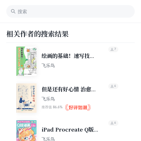
相关作者的搜索结果
7
绘画的基础！速写技法
入门教程
飞乐鸟
6
但是还有好心情 治愈系
ins风简笔插画集
飞乐鸟
86.6%
推荐值
6
iPad Procreate Q版
漫画从入门到精通
飞乐鸟