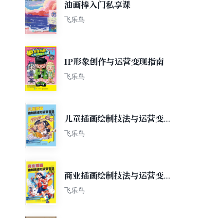
油画棒入门私享课
飞乐鸟
IP形象创作与运营变现指南
飞乐鸟
儿童插画绘制技法与运营变现
指南
飞乐鸟
商业插画绘制技法与运营变现
指南
飞乐鸟