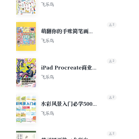
365天萌萌的简笔画
飞乐鸟
2
萌翻你的手账简笔画
10000例
飞乐鸟
2
iPad Procreate商业
插画设计表现技法
飞乐鸟
2
水彩风景入门必学500
例
飞乐鸟
2