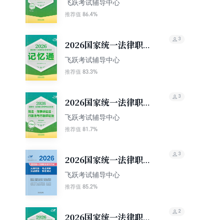
资格考试主观题精题冲
飞跃考试辅导中心
刺20天
86.4%
推荐值
3
2026国家统一法律职业
资格考试记忆通
飞跃考试辅导中心
83.3%
推荐值
3
2026国家统一法律职业
资格考试记忆通·学科
飞跃考试辅导中心
版：刑法·刑事诉讼法·行
81.7%
推荐值
政法与行政诉讼法（主
客观通用）
3
2026国家统一法律职业
资格考试大纲对照·考点
飞跃考试辅导中心
详解·法规精读·强化测试
85.2%
推荐值
2
2026国家统一法律职业