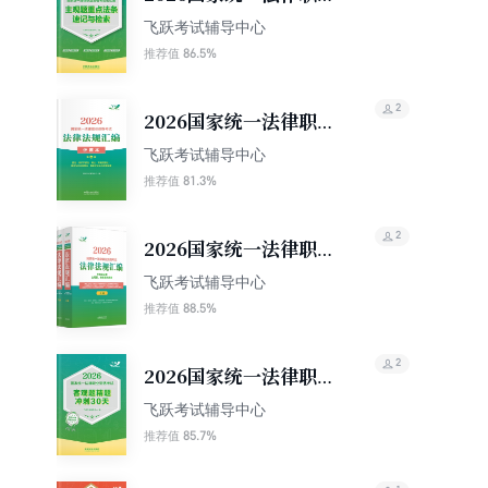
资格考试记忆通：主观
飞跃考试辅导中心
题重点法条速记与检索
86.5%
推荐值
2
2026国家统一法律职业
资格考试法律法规汇编
飞跃考试辅导中心
便携本（第三卷）：民
81.3%
推荐值
法·知识产权法·商法·环
境资源法·劳动与社会保
2
2026国家统一法律职业
障法·民事诉讼法与仲裁
资格考试法律法规汇编
飞跃考试辅导中心
制度
（双色应试版）（主观
88.5%
推荐值
题、客观题均适用）
（上下册）
2
2026国家统一法律职业
资格考试客观题精题冲
飞跃考试辅导中心
刺30天
85.7%
推荐值