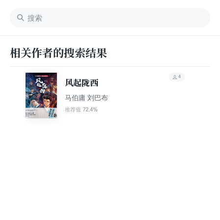
相关作者的搜索结果
4
风起陇西
马伯庸 刘巴布
72.4%
推荐值