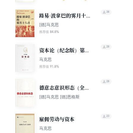
38
路易·波拿巴的雾月十八
日
[德]马克思
84.8%
推荐值
28
资本论（纪念版）第一
卷
马克思
91.8%
推荐值
28
德意志意识形态（全
本）
[德]马克思 [德]恩格斯
23
雇佣劳动与资本
马克思