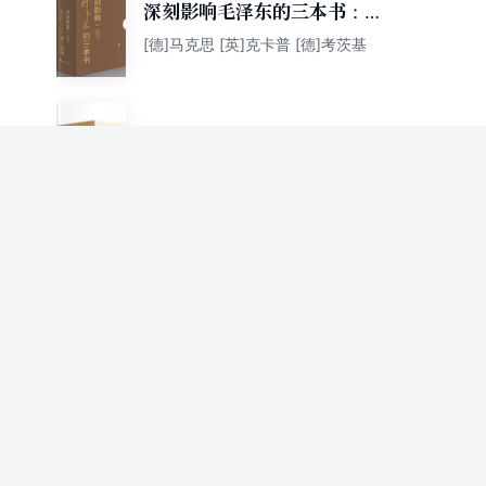
深刻影响毛泽东的三本书：共
产党宣言、社会主义史、阶级
[德]马克思 [英]克卡普 [德]考茨基
斗争
纪念马克思诞辰200周年马克
思恩格斯著作特辑（套装共15
马克思
册）
马克思博士论文：黑格尔辩证
法和哲学一般的批判
马克思
关于犹太人问题
马克思