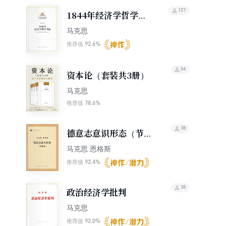
127
1844年经济学哲学手
稿
马克思
92.6%
推荐值
54
资本论（套装共3册）
马克思
78.6%
推荐值
38
德意志意识形态（节选
本）
马克思 恩格斯
92.4%
推荐值
38
政治经济学批判
马克思
92.0%
推荐值