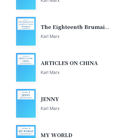
Karl Marx
The Eighteenth Brumaire
of Louis Bonaparte
Karl Marx
ARTICLES ON CHINA
Karl Marx
JENNY
Karl Marx
MY WORLD