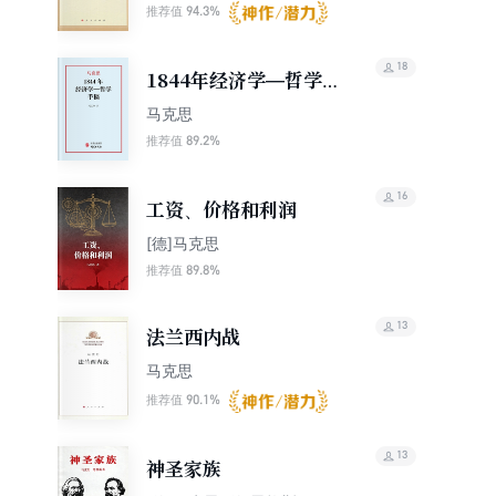
94.3%
推荐值
18
1844年经济学—哲学
手稿
马克思
89.2%
推荐值
16
工资、价格和利润
[德]马克思
89.8%
推荐值
13
法兰西内战
马克思
90.1%
推荐值
13
神圣家族