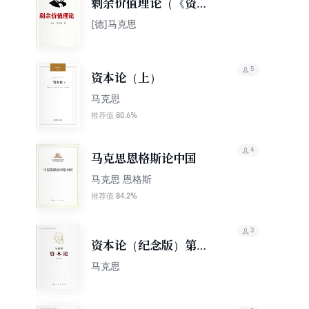
剩余价值理论（《资本
论》第四卷）
[德]马克思
5
资本论（上）
马克思
80.6%
推荐值
4
马克思恩格斯论中国
马克思 恩格斯
84.2%
推荐值
3
资本论（纪念版）第三
卷
马克思