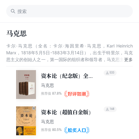
马克思
卡尔·马克思（全名：卡尔·海因里希·马克思，Karl Heinrich
Marx，1818年5月5日-1883年3月14日），出生于特里尔，马克
思主义的创始人之一，第一国际的组织者和领导者，马克思主义政
党的缔造者，全世界无产阶级和劳动人民的革命导师，无产阶级的
精神领袖，国际共产主义运动的开创者。 马克思是著名的思想
533
资本论（纪念版）全三
家、政治学家、哲学家、经济学家、革命理论家、历史学家和社会
卷
马克思
学家。主要著作有《资本论》《共产党宣言》等。创立的广为人知
的哲学思想为历史唯物主义，最大的愿望是对于个人的全面而自由
87.8%
推荐值
的发展。其经济理论《资本论》确立了他的阐述原则是“政治经济
学批判”，在经济学上的见解奠定了后来诸多经济思想的基础。他
168
资本论（超值白金版）
认为资产阶级的灭亡和无产阶级的胜利是同样不可避免的。他和恩
格斯共同创立的马克思主义学说，被认为是指引全世界劳动人民为
马克思
实现社会主义和共产主义理想而进行斗争的理论武器和行动指南。
80.5%
推荐值