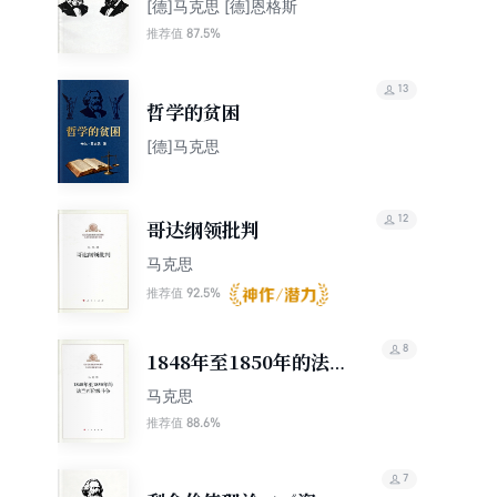
[德]马克思 [德]恩格斯
87.5%
推荐值
13
哲学的贫困
[德]马克思
12
哥达纲领批判
马克思
92.5%
推荐值
8
1848年至1850年的法
兰西阶级斗争
马克思
88.6%
推荐值
7