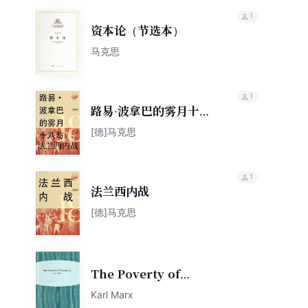
1
资本论（节选本）
马克思
1
路易·波拿巴的雾月十八
日与法兰西内战
[德]马克思
1
法兰西内战
[德]马克思
The Poverty of
Philosophy
Karl Marx