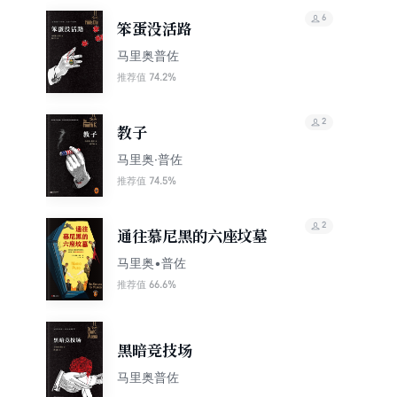
6
笨蛋没活路
马里奥普佐
74.2%
推荐值
2
教子
马里奥·普佐
74.5%
推荐值
2
通往慕尼黑的六座坟墓
马里奥•普佐
66.6%
推荐值
黑暗竞技场
马里奥普佐