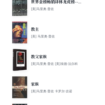
世界金榜畅销译林龙虎榜--麦
田里的守望者19
[美]马里奥·普佐
教主
[美] 马里奥·普佐
教父家族
[美]马里奥·普佐 [美]埃德·法尔科
家族
[美]马里奥·普佐 卡罗尔·吉诺