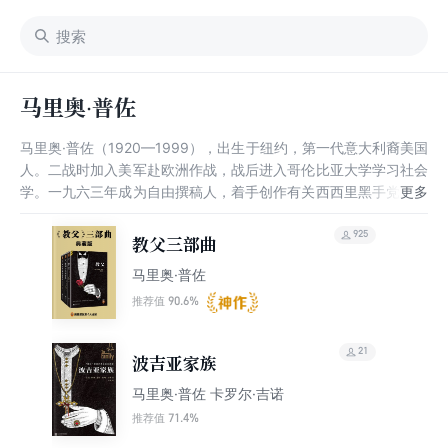
马里奥·普佐
马里奥·普佐（1920—1999），出生于纽约，第一代意大利裔美国
人。二战时加入美军赴欧洲作战，战后进入哥伦比亚大学学习社会
学。一九六三年成为自由撰稿人，着手创作有关西西里黑手党的小
说。一九六九年《教父》的出版，奠定了他在文坛的地位。他的其
他作品，如《西西里人》和《拒绝作证》等也都登上了《纽约时
925
教父三部曲
报》畅销书排行榜。《家族》为其临终遗作。
马里奥·普佐
90.6%
推荐值
21
波吉亚家族
马里奥·普佐 卡罗尔·吉诺
71.4%
推荐值