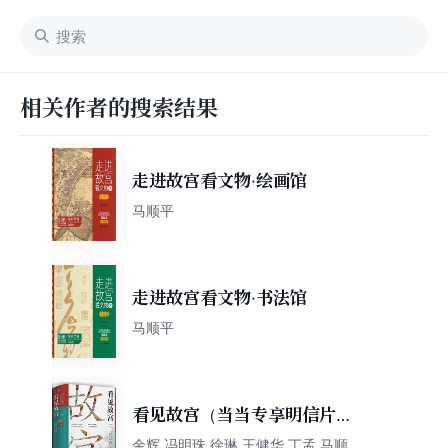
相关作者的搜索结果
走进故宫看文物·绘画馆
马顺平
走进故宫看文物·书法馆
马顺平
看见故宫（当当专享明信片，
倾听文物背后的故事，在故宫
余辉 冯明珠 徐琳 王健华 丁孟 马顺