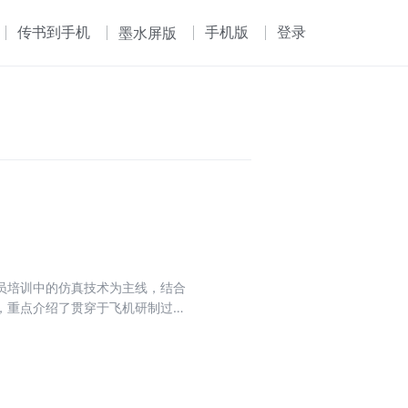
传书到手机
手机版
登录
墨水屏版
员培训中的仿真技术为主线，结合
，重点介绍了贯穿于飞机研制过程
真技术，以及相关的飞行仿真系统
入浅出，注重理论联系实际，密切
技术与需求分析方法紧密结合起
机飞行控制技术系列：飞行仿真技
考，亦可作为高校高年级学生和研