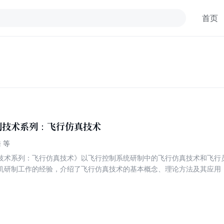
首页
制技术系列：飞行仿真技术
 等
技术系列：飞行仿真技术》以飞行控制系统研制中的飞行仿真技术和飞行
机研制工作的经验，介绍了飞行仿真技术的基本概念、理论方法及其应用
、发动机、起落装置、飞行控制系统、航电系统和机电系统等的建模与仿
绍了飞行员培训所必需的飞行仿真环境的建模与仿真技术。内容新颖，深
 《民机飞行控制技术系列：飞行仿真技术》旨在培养读者将飞行仿真
技术研究及飞行仿真系统和设备研发更具针对性、实用性和先进性。《民
航空、航天、航海、兵器等方面研究和仿真的工程技术人员及高校教师参