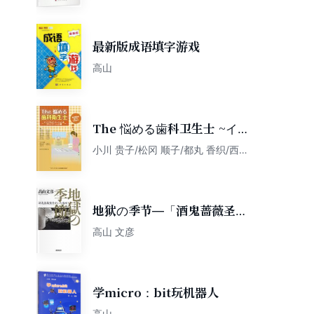
最新版成语填字游戏
高山
The 悩める歯科卫生士 ~イン
スツルメンテーション&コミ
小川 贵子/松冈 顺子/都丸 香织/西野
理恵/山口 志穂/江原 千絵/吉田 淳子/
ュニケーション编~
藤野 友子/落合 真理子/[日]田中 美
都/藤田 寛子/高山 佳子/中村 �
地狱の季节―「酒鬼蔷薇圣
斗」がいた场所
高山 文彦
学micro：bit玩机器人
高山