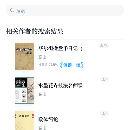
相关作者的搜索结果
15
华尔街操盘手日记（第
2版）
高山
79.5%
推荐值
1
水墨花卉技法名师课堂
——兰
高山
1
政体简论
高山