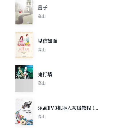
量子
高山
见信如面
高山
鬼打墙
高山
乐高EV3机器人初级教程 (青
少年科技创新丛书)
高山