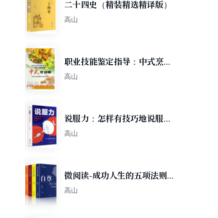
二十四史（精装精选精译版）
高山
职业技能鉴定指导：中式烹调
师（初、中、高级）
高山
说服力：怎样有技巧地说服他
人
高山
微阅读-成功人生的五项法则
（坚毅、静心、情商、正念、
高山
自尊）