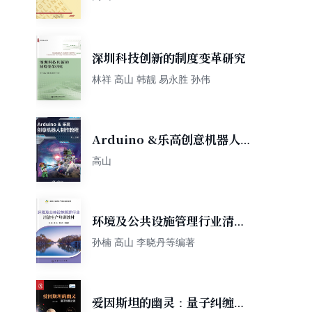
深圳科技创新的制度变革研究
林祥 高山 韩靓 易永胜 孙伟
Arduino &乐高创意机器人
制作教程
高山
环境及公共设施管理行业清洁
生产培训教材
孙楠 高山 李晓丹等编著
爱因斯坦的幽灵：量子纠缠之