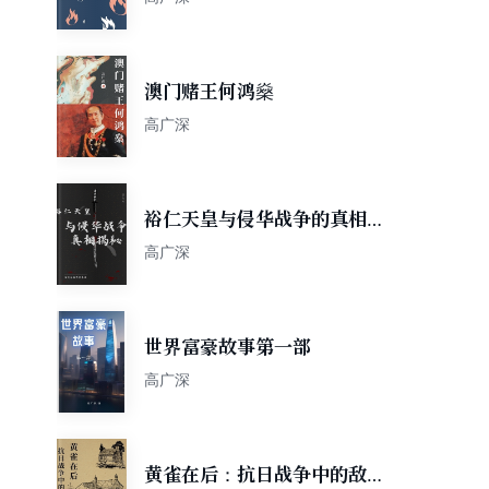
澳门赌王何鸿燊
高广深
裕仁天皇与侵华战争的真相揭
秘
高广深
世界富豪故事第一部
高广深
黄雀在后：抗日战争中的敌后