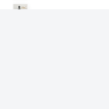
白话二十四史《后汉书》帝后
篇
高广深
秦汉到三国的历史故事趣谈
高广深
大宋王朝的历史疑云
高广深
探险纪实之血色珍宝
高广深