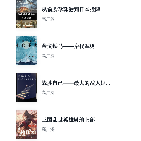
从偷袭珍珠港到日本投降
高广深
金戈铁马——秦代军史
高广深
战胜自己——最大的敌人是你
自己
高广深
三国乱世英雄周瑜上部
高广深