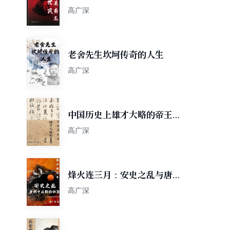
高广深
老舍先生坎坷传奇的人生
高广深
中国历史上雄才大略的帝王上
部
高广深
烽火连三月：安史之乱与唐朝
中后期的动荡
高广深