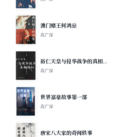
澳门赌王何鸿燊
高广深
裕仁天皇与侵华战争的真相揭
秘
高广深
世界富豪故事第一部
高广深
唐宋八大家的奇闻轶事