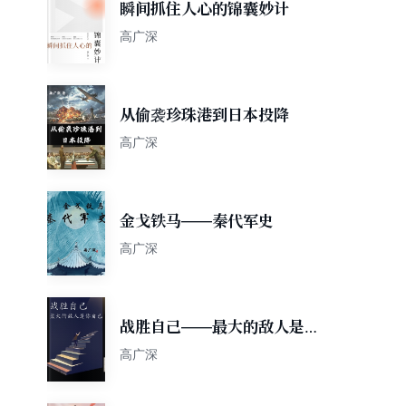
瞬间抓住人心的锦囊妙计
高广深
从偷袭珍珠港到日本投降
高广深
金戈铁马——秦代军史
高广深
战胜自己——最大的敌人是你
自己
高广深