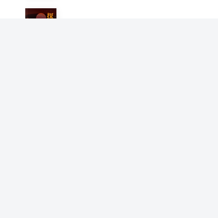
探险纪实之血色珍宝
高广深
唐朝轶事录
高广深
白话《后汉书》王侯将相篇
高广深
史记人物趣解
高广深