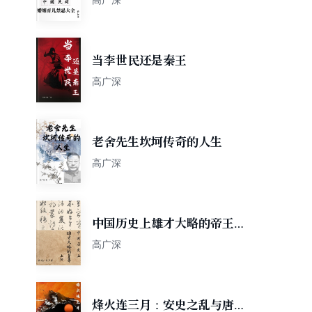
当李世民还是秦王
高广深
老舍先生坎坷传奇的人生
高广深
中国历史上雄才大略的帝王上
部
高广深
烽火连三月：安史之乱与唐朝