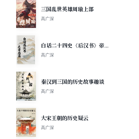
三国乱世英雄周瑜上部
高广深
白话二十四史《后汉书》帝后
篇
高广深
秦汉到三国的历史故事趣谈
高广深
大宋王朝的历史疑云
高广深