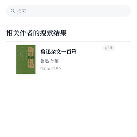
相关作者的搜索结果
118
鲁迅杂文一百篇
鲁迅 孙郁
82.8%
推荐值