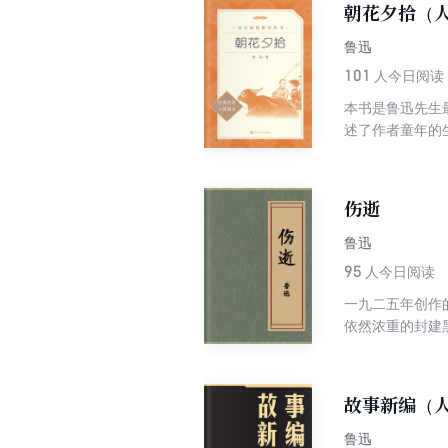
朝花夕拾（人
富。
鲁迅
101
人今日阅读
本书是鲁迅先生
述了作者童年的
了嘲讽。本书是
爱。此次出版新
伤逝
鲁迅
95
人今日阅读
一九二五年创作
依然浓重的封建
路”，具有深刻
故事新编（
鲁迅