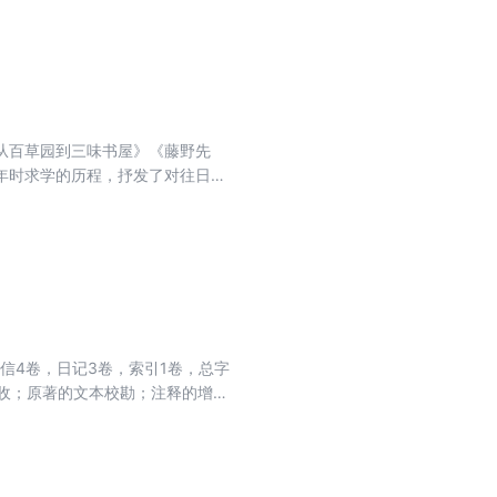
作三大部分。各部分内容按时间先
第一卷）-坟、呐喊、野草；鲁迅全
续编、华盖集续编的续编、而已
集、准风月谈、花边文学；鲁迅全集
广平书信集、集外集、集外集拾
中国小说史略、后记；鲁迅全集
从百草园到三味书屋》《藤野先
、地底旅行、域外小说集、现代小
年时求学的历程，抒发了对往日亲
先珂童话集、桃色的云；鲁迅全集
素材、用娴熟的文学手法写成的优
约翰、表、俄罗斯的童话、药用植
以整理完备的我社2005年版《鲁
、译丛补；鲁迅全集（第十七卷）-
，以让青少年读者获得双重美感享
、毁灭、山民牧唱、坏孩子和别的奇
谈怎样读〈朝花夕拾〉》一文，以
信4卷，日记3卷，索引1卷，总字
增收；原著的文本校勘；注释的增补