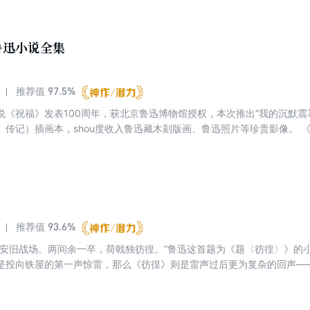
、不同民族的思想倾向，在思想性和艺术性方面都有独到之处，比较客观
能够让你充分享受阅读的乐趣，进而提升文学素养、写作水平、审美水准
鲁迅小说全集
97.5%
推荐值
说《祝福》发表100周年，获北京鲁迅博物馆授权，本次推出“我的沉默震
、传记）插画本，shou度收入鲁迅藏木刻版画、鲁迅照片等珍贵影像。 
”鲁迅作品精选系列之中的小说插图本。完整收录了鲁迅的全部小说作品，包
1926年）、《故事新编》（1936年），以及发表于1913年的《怀旧
精选收录的各篇小说，参校1936年版《鲁迅全集》（di一版）及人民文学
而成。 为zui程度上保留原作精髓，全书的通假字和鲁迅习惯用字，仍完
法，不作修改。同时为方便阅读，对书中的人名、地名、作品、重要事件
93.6%
推荐值
平安旧战场。两间余一卒，荷戟独彷徨。”鲁迅这首题为《题〈彷徨〉》的
是投向铁屋的第一声惊雷，那么《彷徨》则是雷声过后更为复杂的回声—
的灵魂。《彷徨》收录的十一篇小说，包括《祝福》《在酒楼上》《孤独
了知识分子自我的煎熬。 《彷徨》的伟大之处，在于它勇敢呈现了觉醒
了直视痛苦、揭开痛苦的勇气，才能拥有在绝望中前行的韧性。这种韧性