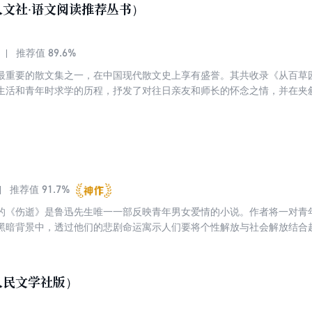
文社·语文阅读推荐丛书）
89.6%
推荐值
最重要的散文集之一，在中国现代散文史上享有盛誉。其共收录《从百草
生活和青年时求学的历程，抒发了对往日亲友和师长的怀念之情，并在夹
以回忆为素材、用娴熟的文学手法写成的优美的散文珍品，备受一代代读
版新课标版，配有丰子恺等插图多幅。
91.7%
推荐值
的《伤逝》是鲁迅先生唯一一部反映青年男女爱情的小说。作者将一对青年
黑暗背景中，透过他们的悲剧命运寓示人们要将个性解放与社会解放结合
的历史意义。
人民文学社版）