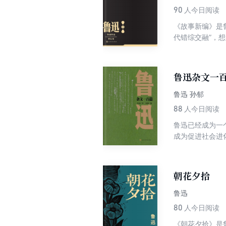
90
人今日阅读
《故事新编》是
代错综交融”，
论、散文、翻译
鲁迅杂文一
鲁迅 孙郁
88
人今日阅读
鲁迅已经成为一
成为促进社会进
篇。
朝花夕拾
鲁迅
80
人今日阅读
《朝花夕拾》是