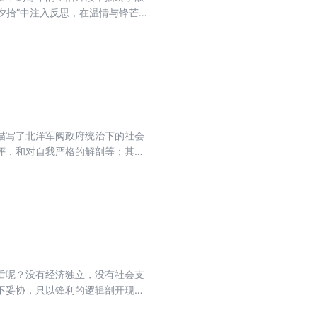
夕拾”中注入反思，在温情与锋芒的
描写了北洋军阀政府统治下的社会
评，和对自我严格的解剖等；其中
沉默与开口、希望与绝望、爱抚与
后呢？没有经济独立，没有社会支
不妥协，只以锋利的逻辑剖开现