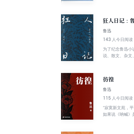
国家的社会风貌
络。阅读本书，
片广阔的天地。
狂人日记：
鲁迅
143
人今日阅读
为了纪念鲁迅小
说、散文、杂文
的沉默震耳欲聋
年）、《彷徨》（
谱一份。本书中所
彷徨
集》等版本编辑
亦均保留原有译
鲁迅
115
人今日阅读
“寂寞新文苑，
如果说《呐喊》
蒙者们无处安放
旧社会，也展示
贵。正是因为有