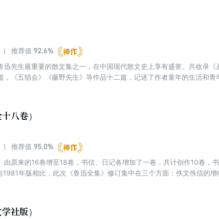
了译作部分，并力求各册字数大致相当。全书大致分创作、古籍校辑、译
计六百余万字，共分二十卷。于1938年6月正式出版并发行。鲁迅全集（
热风、彷徨、朝花夕拾、故事新编；鲁迅全集（第三卷）-华盖集、华盖集
第四卷）-三闲集、二心集、伪自由书；’鲁迅全集（第五卷）-南腔北调
介亭杂文、且介亭杂文二编、且介亭杂文续编；鲁迅全集（第七卷）-致许
92.6%
推荐值
第八卷）-会稽郡故书杂集、古小说钩沉；鲁迅全集（第九卷）-嵇康集、
鲁迅先生最重要的散文集之一，在中国现代散文史上享有盛誉。共收录《
说旧闻钞、唐宋传奇集、汉文学史纲要；鲁迅全集（第十一卷）-月界旅行
篇，《五猖会》《藤野先生》等作品十二篇，记述了作者童年的生活和青
本小说集、工人绥惠略夫；鲁迅全集（第十二卷）-一个青年的梦、爱罗
之情，并在夹叙夹议中，对反动、守旧势力进行了嘲讽。本书是以回忆为
苦闷的象征、出了象牙之塔、思想·山水·人物；鲁迅全集（第十四卷）-小
备受一代代读者尤其是年轻读者和小读者的喜爱。此次出版“指导目录”版，
第十五卷）-近代美术史潮论、艺术论；鲁迅全集（第十六卷）-壁下译丛
文本为底本，对于不太好懂的字词，详细注释，另配有丰子恺等插图多幅
兴文学的诸问题、文艺与批评、文艺政策；鲁迅全集（第十八卷）-十月
全十八卷）
北京大学中文系教授、统编语文教材总主编温儒敏先生《和中学生朋友谈
第十九卷）-竖琴、一天的工作；鲁迅全集（第二十卷）-死魂灵。
阅读这本名著有一个切实指导。
95.0%
推荐值
》由原来的16卷增至18卷，书信、日记各增加了一卷，共计创作10卷，书
。与1981年版相比，此次《鲁迅全集》修订集中在三个方面：佚文佚信的
文学社版）