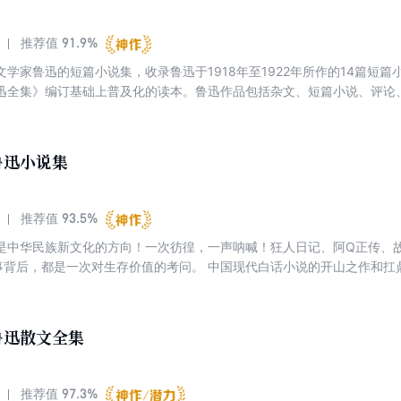
91.9%
推荐值
学家鲁迅的短篇小说集，收录鲁迅于1918年至1922年所作的14篇短篇
迅全集》编订基础上普及化的读本。鲁迅作品包括杂文、短篇小说、评论
文学产生了深刻的影响。
鲁迅小说集
93.5%
推荐值
是中华民族新文化的方向！一次彷徨，一声呐喊！狂人日记、阿Q正传、
事背后，都是一次对生存价值的考问。 中国现代白话小说的开山之作和扛
自省必读的教科书，一部以犀利笔锋剖析中国人的经典。 鲁迅是超越时代
解读。今天，我们读鲁迅，更有其深刻意义。 本书收录了鲁迅的小说集
多，却篇篇经典，其内容多取材于病态的现实社会，对国民灵魂、知识分
鲁迅散文全集
生死存亡的高度，来认识、发掘问题的内在本质，铸造典型的艺术形象，
国社会从辛亥革命到第一次国内革命战争时期的一面镜子，堪称现代文学
97.3%
推荐值