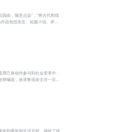
因由，随意点染”，“将古代和现
迅作品包括杂文、短篇小说、评
是用己身创作参与到社会变革中，
老师编选，收录鲁迅杂文共一百
童年到青年的生活片段，描绘了故