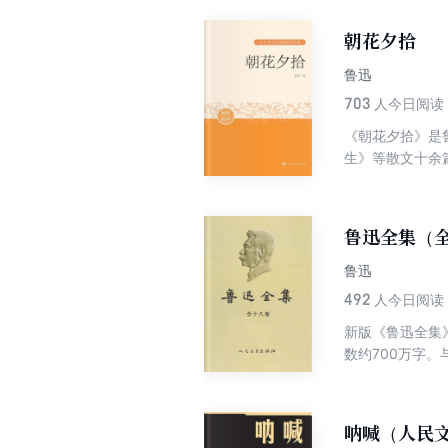
录为基础，增加
后排序。全书总
朝花夕拾
集（第二卷）-
集；鲁迅全集（
鲁迅
（第六卷）-且
703
人今日阅读
遗；鲁迅全集（
《朝花夕拾》是
（第十卷）-小
生》等散文十余
说译丛、现代日
友和师长的怀念
（第十三卷）-
美的散文珍品，
物；鲁迅全集（
迅全集》中相应
艺术论、现代新
鲁迅全集（
受。书末附录了
闻；鲁迅全集（
期对青少年读者
鲁迅
492
人今日阅读
新版《鲁迅全集
数约700万字
修改。
呐喊（人民