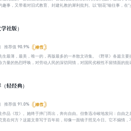
的趣事，又带着对旧式教育、封建礼教的犀利批判。以“朝花”喻往事，在“
迅先生的精神世界。
文学社版）
90.9%
推荐值
先生最薄，最美，唯一的，再版最多的一本散文诗集。《野草》各篇主要
命力量的热烈呼唤，对劳动人民的深切同情，对国民劣根性不留情面的批
、爱与恨、梦与醒、友与仇、过去与未来、光明与黑暗、爱者与不爱者、
绝等一系列对立统一、激烈斗争又在斗争中融合的概念和形象。
样（轻经典）
91.0%
推荐值
生作品《坟》。她终于摔门而出，奔向自由。但鲁迅冷峻地发问：自由之
究竟在何方？这篇文章写于百年前，却像一面镜子照见今日。它不煽情，