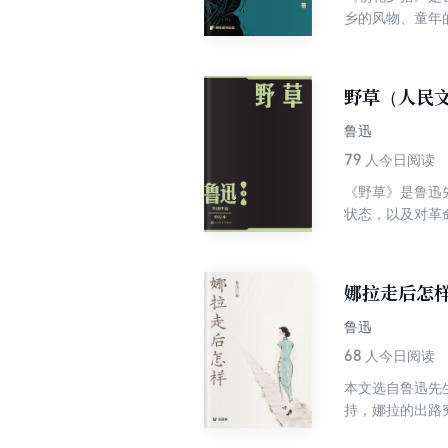
乡的风物、童年
交织中，走进鲁
野草（人民
鲁迅
79
人今日阅读
《野草》是鲁迅
状态，以及对革
也涵盖着生与死
复仇、眷念与决
娜拉走后怎
鲁迅
68
人今日阅读
本文选自鲁迅先
持，娜拉的出路
实。