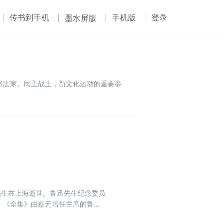
传书到手机
手机版
登录
墨水屏版
、书法家、民主战士，新文化运动的重要参
先生在上海逝世。鲁迅先生纪念委员
。《全集》由蔡元培任主席的鲁迅
《全集》总目以鲁迅亲定的著述目