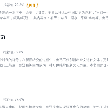
90.2%
推荐值
鲁迅的一本历史小说集，共8篇。主要以神话及中国历史为题材，“只取一点
想象丰富，颇具颠覆性。其内容有：补天；奔月；理水；采薇;铸剑等。鲁
作品，对于“五四运动”以后的中国文学产生了深刻的影响。
百篇
82.8%
推荐值
个时代的符号，在新旧转变的过程中，鲁迅不仅创新出杂文这种文体，更
化的正能量，鲁迅精神因而成为一种可供继承的新文化力量。本书由孙郁
89.6%
推荐值
鲁迅先生的一部回忆性散文集。鲁迅先生以深沉而隽永的笔触，追忆了从