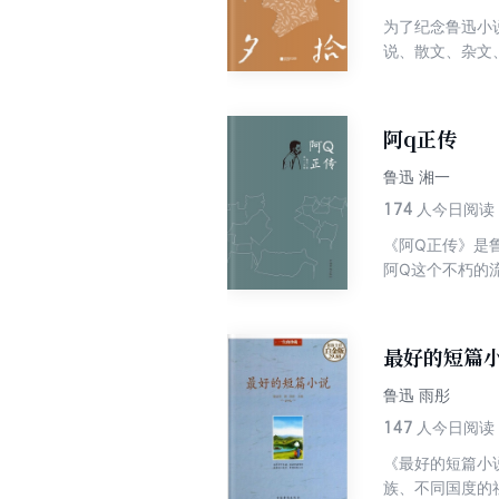
为了纪念鲁迅小
说、散文、杂文
的沉默震耳欲聋”
《两地书》（19
2005年11
阿q正传
有外国人名、地
注释。
鲁迅 湘一
174
人今日阅读
《阿Q正传》是
阿Q这个不朽的
最好的短篇
鲁迅 雨彤
147
人今日阅读
《最好的短篇小
族、不同国度的