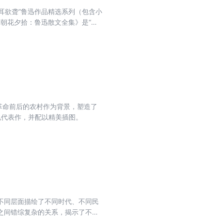
耳欲聋”鲁迅作品精选系列（包含小
《朝花夕拾：鲁迅散文全集》是“我
，《野草》（1927）共23篇，
》（di一版）及人民文学出版社
字和鲁迅习惯用字，仍完全保留。另
地名、作品、重要事件等进行必要
革命前后的农村作为背景，塑造了
说代表作，并配以精美插图。
不同层面描绘了不同时代、不同民
之间错综复杂的关系，揭示了不同