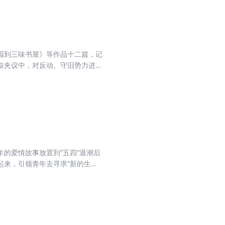
园到三味书屋》等作品十二篇，记
叙夹议中，对反动、守旧势力进行
者尤其是年轻读者和小读者的喜
的爱情故事放置到“五四”退潮后
起来，引领青年去寻求“新的生