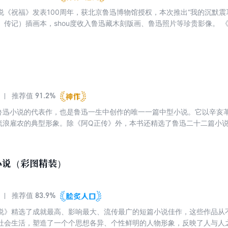
说《祝福》发表100周年，获北京鲁迅博物馆授权，本次推出“我的沉默震
、传记）插画本，shou度收入鲁迅藏木刻版画、鲁迅照片等珍贵影像。 
鲁迅作品精选系列之中的散文插图本。其中《朝花夕拾》（1926）共10篇
34）共3集，本书中所精选收录的各篇散文，参校1936年版《鲁迅全集
月版《鲁迅全集》等版本编辑而成。为z大程度上保留原作精髓，全书的通假
名等，亦均保留原有译法，不作修改。同时为方便阅读，对书中的人名、
91.2%
推荐值
鲁迅小说的代表作，也是鲁迅一生中创作的唯一一篇中型小说。它以辛亥
流浪雇农的典型形象。除《阿Q正传》外，本书还精选了鲁迅二十二篇小
小说（彩图精装）
83.9%
推荐值
说》精选了成就最高、影响最大、流传最广的短篇小说佳作，这些作品从
社会生活，塑造了一个个思想各异、个性鲜明的人物形象，反映了人与人