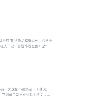
地反映了中外短篇小说的发展脉
和人生品位，为自己的人生开辟一
耳欲聋”鲁迅作品精选系列（包含小
《狂人日记：鲁迅小说全集》是“我
括小说集《呐喊》（1923
》，共计34篇。附录许寿裳著鲁迅年
出版社2005年11月版《鲁迅全
全保留。另有外国人名、地名等，
等进行必要注释。
小诗，为这部小说集定下了基调。
—它记录了新文化运动退潮后，启
者》《伤逝》等作品，不仅批判了
后的痛苦。这种痛苦比麻木更为可
，是鲁迅先生留给我们的宝贵财