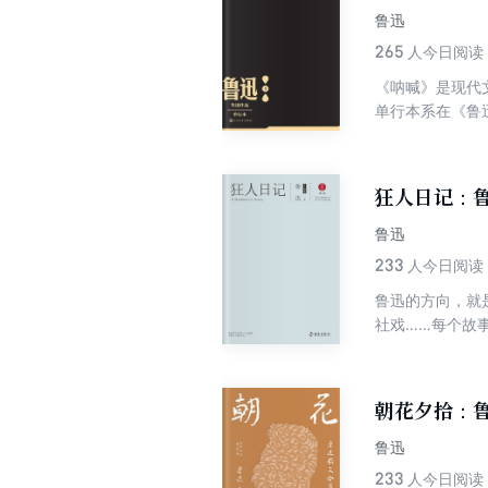
鲁迅
265
人今日阅读
《呐喊》是现代文
单行本系在《鲁
动”以后的中国
狂人日记：
鲁迅
233
人今日阅读
鲁迅的方向，就
社戏……每个故
集。 一本国人
民风民性的透彻
迅的小说数量不
朝花夕拾：
于从国家、民族
作品，不愧为中
鲁迅
233
人今日阅读