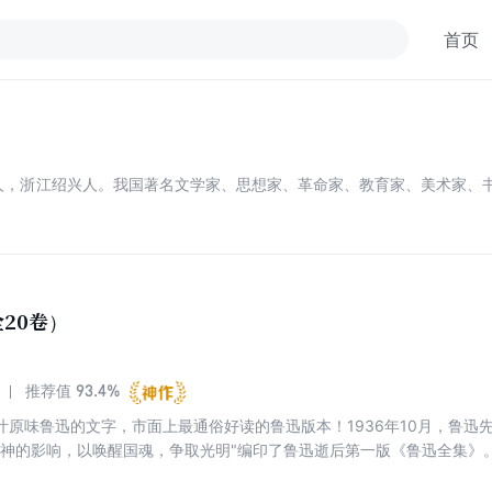
首页
周树人，浙江绍兴人。我国著名文学家、思想家、革命家、教育家、美术家
20卷）
93.4%
推荐值
汁原味鲁迅的文字，市面上最通俗好读的鲁迅版本！1936年10月，鲁迅
精神的影响，以唤醒国魂，争取光明"编印了鲁迅逝后第一版《鲁迅全集》
负责编校，编辑委员有蔡元培、马裕藻、沈兼士、茅盾、周作人诸先生。