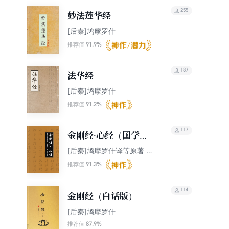
255
妙法莲华经
[后秦]鸠摩罗什
91.9%
推荐值
187
法华经
[后秦]鸠摩罗什
91.2%
推荐值
117
金刚经·心经（国学网
原版点注，杨增文、徐
[后秦]鸠摩罗什译等原著 杨
增文 徐俊点校
俊点校）
91.3%
推荐值
114
金刚经（白话版）
[后秦]鸠摩罗什
87.9%
推荐值