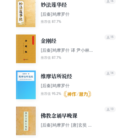
16
妙法莲华经
[后秦]鸠摩罗什
87.7%
推荐值
15
金刚经
[后秦]鸠摩罗什 译 尹小林
审校
87.7%
推荐值
14
维摩诘所说经
[后秦]鸠摩罗什
95.2%
推荐值
13
佛教念诵早晚课
[后秦]鸠摩罗什 [唐]玄奘 般
剌密帝 [唐]不空