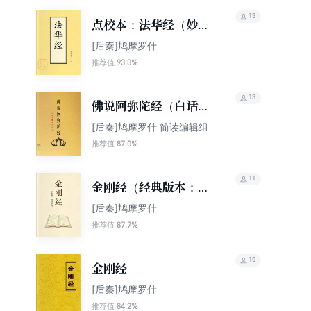
13
点校本：法华经（妙法
莲华经）
[后秦]鸠摩罗什
93.0%
推荐值
13
佛说阿弥陀经（白话
版）
[后秦]鸠摩罗什 简读编辑组
87.0%
推荐值
11
金刚经（经典版本：原
文+注释+白话译文）
[后秦]鸠摩罗什
87.7%
推荐值
10
金刚经
[后秦]鸠摩罗什
84.2%
推荐值