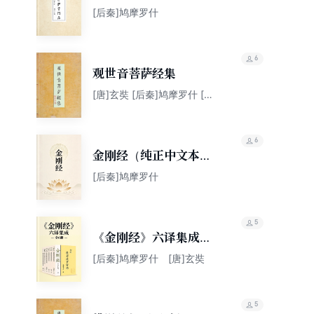
体版）
[后秦]鸠摩罗什
6
观世音菩萨经集
[唐]玄奘 [后秦]鸠摩罗什 [唐]
实叉难陀 等
6
金刚经（纯正中文本，
感受心灵自在）
[后秦]鸠摩罗什
5
《金刚经》六译集成
（全六册）
[后秦]鸠摩罗什 [唐]玄奘
5