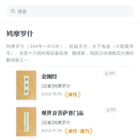
鸠摩罗什
鸠摩罗什（344年—413年），祖籍天竺，生于龟兹（今新疆库
车）。东晋十六国时期后秦高僧、翻译家，我国汉传佛教四大佛经
翻译家之一。
1441
金刚经
[后秦]鸠摩罗什
90.9%
推荐值
370
观世音菩萨普门品
[后秦]鸠摩罗什
91.9%
推荐值