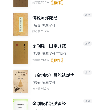
增文等点校
版点注，杨增文等点
90.5%
推荐值
校）
59
佛说阿弥陀经
[后秦]鸠摩罗什
90.2%
推荐值
45
金刚经（国学典藏）
[后秦]鸠摩罗什 丁福保
91.6%
推荐值
39
《金刚经》最能祛烦忧
[后秦]鸠摩罗什
94.2%
推荐值
36
金刚般若波罗蜜经