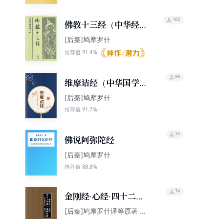
102
佛教十三经（中华经典
普及文库）
[后秦]鸠摩罗什
91.4%
推荐值
88
维摩诘经（中华国学宝
典文库）
[后秦]鸠摩罗什
91.7%
推荐值
74
佛说阿弥陀经
[后秦]鸠摩罗什
88.8%
推荐值
74
金刚经·心经·四十二章
经·六祖坛经（国学网原
[后秦]鸠摩罗什译等原著 杨