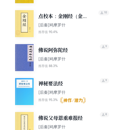
10
点校本：金刚经（金刚
般若波罗蜜经）
[后秦]鸠摩罗什
90.4%
推荐值
9
佛说阿弥陀经
[后秦]鸠摩罗什
88.3%
推荐值
9
禅秘要法经
[后秦]鸠摩罗什
95.3%
推荐值
8
佛说父母恩重难报经
[后秦]鸠摩罗什