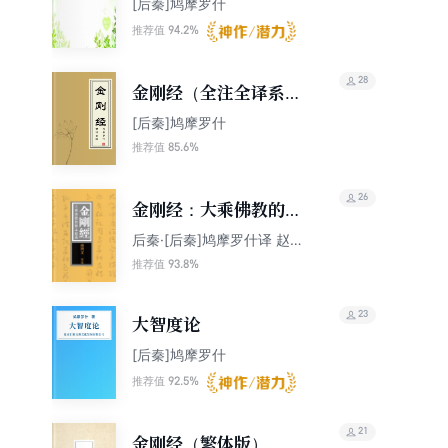
[后秦]鸠摩罗什
94.2%
推荐值
28
金刚经（全注全译系
列）
[后秦]鸠摩罗什
85.6%
推荐值
26
金刚经：大乘佛教的根
本经典，“经中之王”
后秦·[后秦]鸠摩罗什译 赵敏
俐 尹小林主编
（国学网原版点注，杨
93.8%
推荐值
增文审定）
23
大智度论
[后秦]鸠摩罗什
92.5%
推荐值
21
金刚经（繁体版）