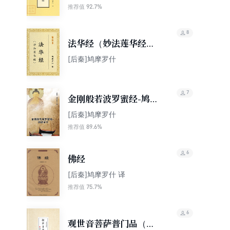
92.7%
推荐值
8
法华经（妙法莲华经）
[精校本]
[后秦]鸠摩罗什
7
金刚般若波罗蜜经-鸠摩
罗什
[后秦]鸠摩罗什
89.6%
推荐值
6
佛经
[后秦]鸠摩罗什 译
75.7%
推荐值
6
观世音菩萨普门品（繁