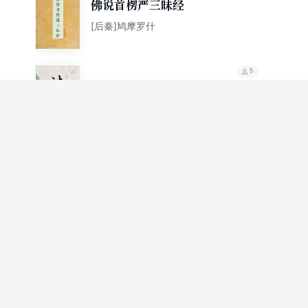
佛说首楞严三昧经
[后秦]鸠摩罗什
5
法华经（文白对照经典
版）
[后秦]鸠摩罗什
5
金刚经（金刚般若波罗
蜜经）[精校本]
[后秦]鸠摩罗什
5
龙树菩萨传
[后秦]鸠摩罗什
87.2%
推荐值