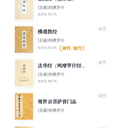
[后秦]鸠摩罗什
92.1%
推荐值
19
佛遗教经
[后秦]鸠摩罗什
93.6%
推荐值
19
法华经（鸠摩罗什经典
版本，“经中之王”）
[后秦]鸠摩罗什
88.7%
推荐值
16
观世音菩萨普门品
[后秦]鸠摩罗什