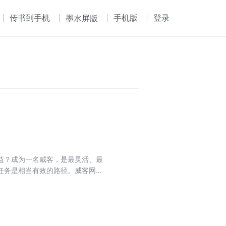
传书到手机
手机版
登录
墨水屏版
益？成为一名威客，是最灵活、最
任务是相当有效的路径。威客网站
化，实现双赢。怎样才能成长为一
客户建立融洽关系？如何实现品牌
脚踏实地真正实现智慧的价值。