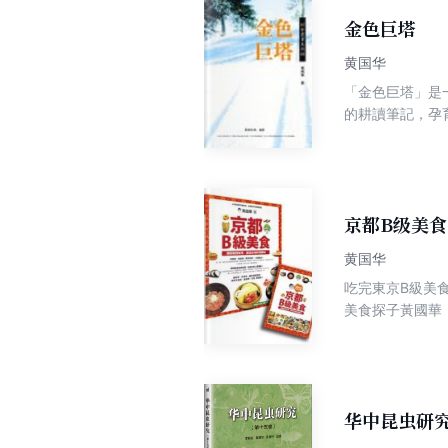
金色巨塔
黄国华
「金色巨塔」是
的耕讀筆記，孕育出十
財經圈裡，寫實
以超高的點閱率，在無名小站財經類
練，筆者感佩，
投資早已成為現
巨塔」，就如同
京都B级美食
在債市的爾虞我
黄国华
吃完東京B級美
美食探子黃國華
別人更精采！ 
堂、第一次自駕
华中昆虫研