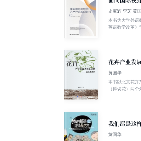
面向国际视
史宝辉 李芝 黄
本书为大学外语
英语教学改革》
中。 文集中的文章涉及教学理念、教育技术、课程改革研究、语言与社会文化研究、国外外语教育新动态等，共收录教改论
文30余篇，代
花卉产业发
黄国华
本书以北京花卉
（鲜切花）两个
况。 在需求调
外花卉业发达地
进行了重点研究
我们都是这
黄国华