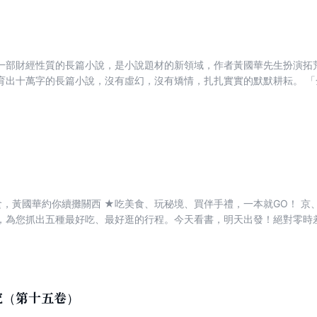
一部財經性質的長篇小說，是小說題材的新領域，作者黃國華先生扮演拓荒
萬字的長篇小說，沒有虛幻，沒有矯情，扎扎實實的默默耕耘。 「金色巨塔」把讀者帶入爾虞我詐的
的人物鋪陳，在虛實交錯中，牽動廣大網友的心緒，短短的三個月裡，總
網誌中獨占鰲頭。 作者國華兄，畢業於台大經濟系，並經歷十餘年嚴格的金融操作訓
國華兄能破除權位迷思，從部落格出發，相信台灣部落格文化也將因本書
代人的必修課，無論每一個理財族選擇的戰場是股市、匯市或者是債市，
親身在險惡的金融市場走一遭，穿過「金色巨塔」，你會看到散戶如何在
詐中，榨乾對手。這本金融小說，雖是小說卻是金融市場的真實版，值得
食，黃國華約你續攤關西 ★吃美食、玩秘境、買伴手禮，一本就GO！ 京
，為您抓出五種最好吃、最好逛的行程。今天看書，明天出發！絕對零時
素食者在日本怎麼吃？帶小孩也能去的點？秘境茅草村落美山怎麼去？人
遊就上手。全都在這一本！
究（第十五卷）