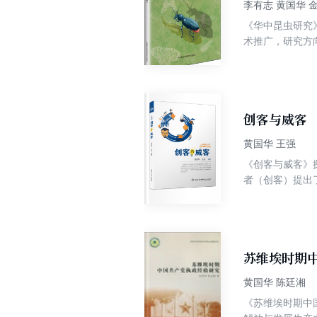
李有志 黄国华 
《华中昆虫研究
术推广，研究方
究生论文占有相
创客与威客
黄国华 王强
《创客与威客》
者（创客）提出
创业过程的哪些
苏维埃时期
黄国华 陈廷湘
《苏维埃时期中