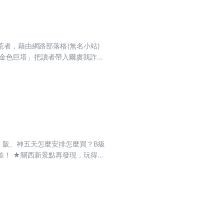
者，藉由網路部落格(無名小站)
幹事投資筆記─耕讀生活部落格，
的出版而進一步落實。行銷訴求：
知己知彼才能百戰百勝，讀「金色
股市洪流中被吞沒、法人大戶如何
細細品味，研讀再三。
、阪、神五天怎麼安排怎麼買？B級
差！ ★關西新景點再發現，玩得比
少風景又美的近江八幡町、町屋食