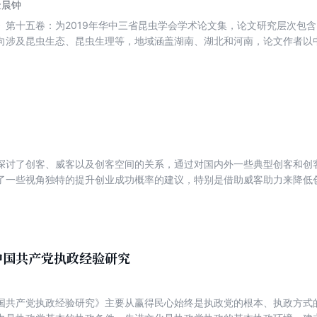
金晨钟
》第十五卷：为2019年华中三省昆虫学会学术论文集，论文研究层次包
向涉及昆虫生态、昆虫生理等，地域涵盖湖南、湖北和河南，论文作者以
当的比例，同时包含有学科动态和少量论文摘要。
探讨了创客、威客以及创客空间的关系，通过对国内外一些典型创客和创
了一些视角独特的提升创业成功概率的建议，特别是借助威客助力来降低
环节是威客可以帮助创客的。本书对创客、威客、创客空间的经营者有所
中国共产党执政经验研究
国共产党执政经验研究》主要从赢得民心始终是执政党的根本、执政方式