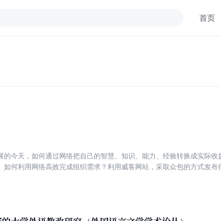
首页
展的今天，如何通过网络把自己的智慧、知识、能力、经验转换成实际收
。如何利用网络高效完成组织需求？利用威客网站，采取众包的方式发布
们将闲置的智慧资源汇集起来，另一方面则可以将大量的客户需求互联网
本书运用大量实际案例，教给读者：如何运用威客网站接到订单？如何与
众创新、万众创业的大潮中，《众包与威客》帮助那些心怀创业梦想的人