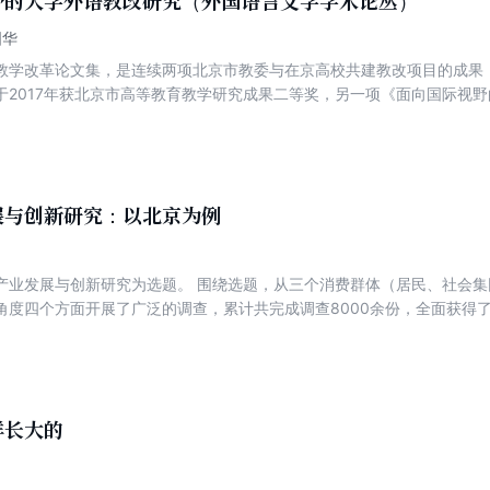
野的大学外语教改研究（外国语言文学学术论丛）
国华
教学改革论文集，是连续两项北京市教委与在京高校共建教改项目的成果
于2017年获北京市高等教育教学研究成果二等奖，另一项《面向国际视
表了近年来高校外语教学研究的新动态和新看法，可供高等学校外语教学改
展与创新研究：以北京为例
产业发展与创新研究为选题。 围绕选题，从三个消费群体（居民、社会
角度四个方面开展了广泛的调查，累计共完成调查8000余份，全面获得
研的基础上，全面分析了北京花卉产业现状与发展环境，以科学的经济建
区的先进经验，对北京花卉产业的定位与思路、创新发展、持续发展、竞
。
样长大的