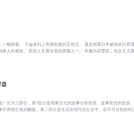
人员和农村进城务工人员的培训教材，也可供从事秘书工作的相关人员阅
，一種探索。 不論來到上帝調色盤的五色沼， 還是相遇日本祕境於白骨
的相依。 那是人生最珍貴的寶藏之一。 本書內容豐富，包含五大篇： 第1篇 醉心＊18間
州的獨門風景，以及多樣的美術館、博物館入門，擅寫投資理財類書的作
風景悠然、美麗的繽紛世界，並藉由文字與日本人文美景，道出他對人生
 全書搭配作者精心攝製的照片，以及規畫的賞遊路線，讓讀者發現從來不
3月開始經營「總幹事黃國華耕讀筆記」部落格，分享他的投資筆記，迄今逛過
解盘
氣的部落格版主。 作者獨鍾日本旅遊，對這個國家與旅行路線及景點，
路線，以及引人思索的議題，將吸引讀者追隨，並起而效法。
盘》分为三部分，第1部分是用寓言式的故事分析投资，故事背后的意函
事中滑稽主角的翻版。第二部分是生活在现代化社会中，在不可分割的经
伎俩，以此来提醒读者。最后一部分峰回路转，可谓是本书精华部分，“关
市、景气循环、风险等方面去探讨，替读者解开对投资的疑惑。