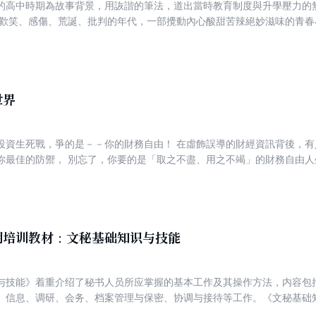
的高中時期為故事背景，用詼諧的筆法，道出當時教育制度與升學壓力的
滿歡笑、感傷、荒誕、批判的年代，一部攪動內心酸甜苦辣絕妙滋味的青春
血吞，摔斷腳骨顛倒勇， 也不能枉費正值青春無敵、熱血豪邁的十八年華
？」 轉學第一天強仔送花籃恭賀， 讓我從此被導師、教官和校長視為眼中
罰到吐血住院的張幹把護士美眉、 揭發高層惡行被退學、無照騎車環島摔斷腿
義氣、純愛、憤青、威權， 那個年代的我們，就是這樣長大的！ 《我們都
辣的校園小說，與人氣作家黃國華，一起體驗笑中帶淚、苦中作樂的七○
世界
投資生死戰，爭的是－－你的財務自由！ 在虛飾誤導的財經資訊背後，有
你最佳的防禦， 別忘了，你要的是「取之不盡、用之不竭」的財務自由人
分析的傳世之作！ ★散戶投資人、股市新手與老手、理財專員、金融保險
克，以及數十位大學教授 聯合推薦！ 投資人若想在投資理財這個戰場
觀念，去戰勝那些被加工過的「虛偽專業」。除了基本的財報常識，還要
行解讀財務報表上所蘊藏的先機和危機，能夠用專業的財務知識拋開以前
之心」！ 看了就會，好學易懂，你可以自己解讀財務報表！ 立刻練就獨
期培训教材：文秘基础知识与技能
表 ＊財務報表的進階討論
与技能》着重介绍了秘书人员所应掌握的基本工作及其操作方法，内容包
、信息、调研、会务、档案管理与保密、协调与接待等工作。《文秘基础
用性和适用性，突出了可操作性，有较强的可读性。《文秘基础知识与技