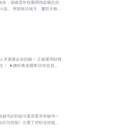
無奈，描繪當年校園裡熱血瘋狂的
小說。 寧願無法無天、屢犯天條，
！ 別人對我的評語是：「為什麼白
釘， 打壓、抹黑，無所不用其
、 還有那段跟校花YoYo僅止於
是這樣長大的：高三12班》，一部
年代高中生活。
人等著賺走你的錢！ 正確運用財務
生！ ★總幹事黃國華20年投資生
從業人員，不容錯過！ ★財經專
上繼續生存，且賺取長期獲利，就必
能夠冷靜解讀媒體與業者的「行銷
被媒體洗腦的錯誤觀念，這就是所
立判斷的眼光，踏上投資的光明路：
括秘书的职能与素质要求和秘书一
知识与技能》注重了对职业技能短
能》可作为职业技能短期培训学