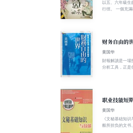
以五、六年級生
行徑。 一個充
甘願打斷肋骨和
癡可以考第一名
極。 幫忙被體
禮的初戀…… 
史上最寫實、辛
财务自由的
黄国华
財報解讀是一場
分析工具，正是
涯里程碑，財務
家王伯達、郭恭
須用正確的財務
話術」，能夠自
謂的「自由理財
职业技能短
＊搞懂現金流量
黄国华
《文秘基础知识
般所担负的文书
期培训教学的实