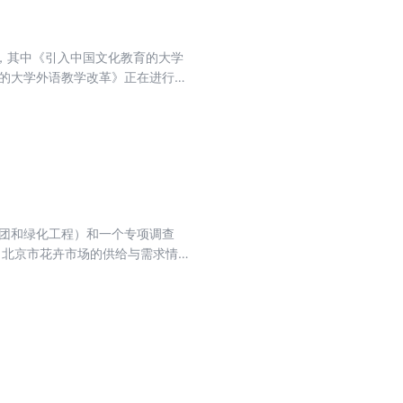
，其中《引入中国文化教育的大学
野的大学外语教学改革》正在进行
革参考。
集团和绿化工程）和一个专项调查
了北京市花卉市场的供给与需求情
设理论与发展方法为指导，借鉴国内
争力、政策机制与保障体系等问题