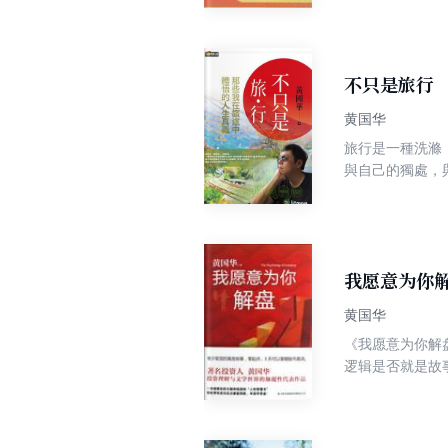
员、就业再就业
不只是旅行
黄国华
旅行是一種洗滌
與自己的獨處，與家人
2篇 樂遊＊B咖景點 第3篇 徜徉＊私房自遊六景 第4篇 領略＊藝術的殿堂 第5篇 自在＊開車遊日本 從各特色旅館，以及全日
本從北海道到九
將讀者帶入一個
心中交互激盪。
者自2006年
我愿意为你
萬，為國內超人
黄国华
景點與建議旅遊
《我愿意为你解
逻辑是否就是故
现实世界的玩家
境，从房市、股