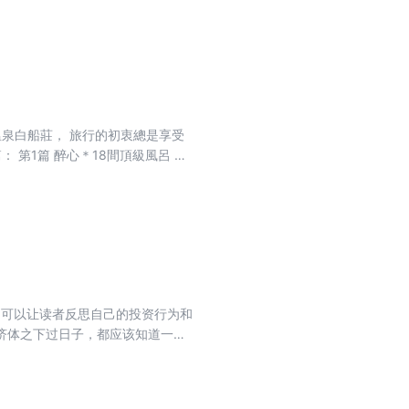
读参考。
溫泉白船莊， 旅行的初衷總是享受
頂級風呂 第
者，一改過去財經專業作家形象，
議題的觀察與思考，和讀者一同在
知道的日本另一面。 本書特色 作
他部落格的累積人次將近3,300
有非常具個人色彩的解讀。全書所列
，可以让读者反思自己的投资行为和
济体之下过日子，都应该知道一些
于投资的自我选择”转回当前环