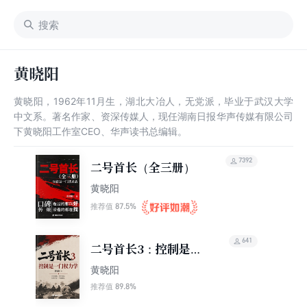
黄晓阳
黄晓阳，1962年11月生，湖北大冶人，无党派，毕业于武汉大学
中文系。著名作家、资深传媒人，现任湖南日报华声传媒有限公司
下黄晓阳工作室CEO、华声读书总编辑。
7392
二号首长（全三册）
黄晓阳
87.5%
推荐值
641
二号首长3：控制是一
门权力学
黄晓阳
89.8%
推荐值