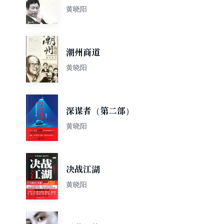
黄晓阳
潮州商道
黄晓阳
深谋者（第二部）
黄晓阳
决战江湖
黄晓阳