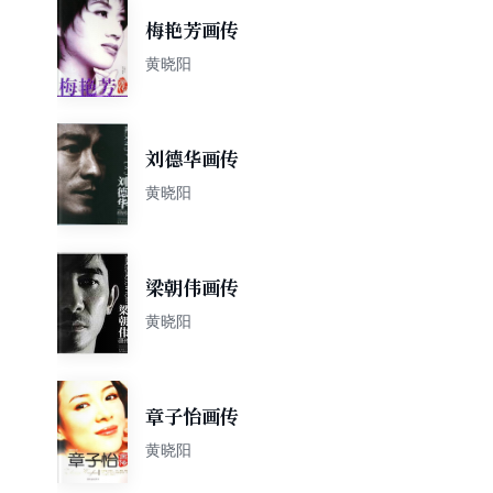
梅艳芳画传
黄晓阳
刘德华画传
黄晓阳
梁朝伟画传
黄晓阳
章子怡画传
黄晓阳