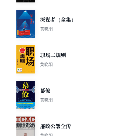
深谋者（全集）
黄晓阳
职场二规则
黄晓阳
幕僚
黄晓阳
廉政公署全传
黄晓阳